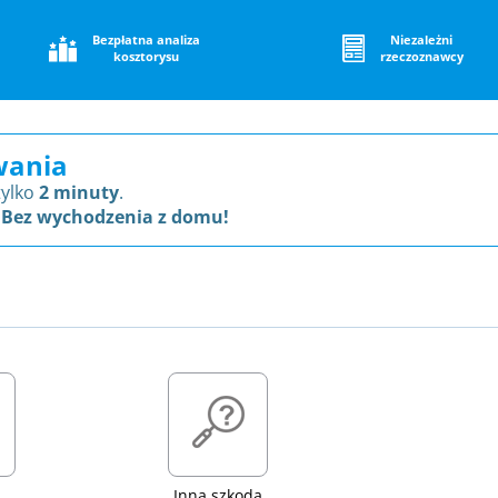
Bezpłatna analiza
Niezależni
kosztorysu
rzeczoznawcy
wania
tylko
2 minuty
.
 Bez wychodzenia z domu!
Inna szkoda