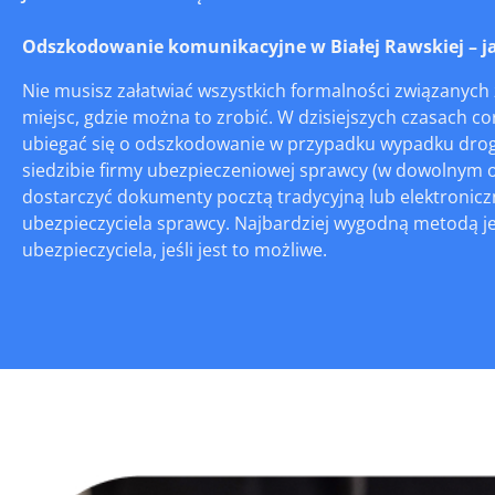
Odszkodowanie komunikacyjne w Białej Rawskiej – jak
Nie musisz załatwiać wszystkich formalności związanych z
miejsc, gdzie można to zrobić. W dzisiejszych czasach cor
ubiegać się o odszkodowanie w przypadku wypadku drogo
siedzibie firmy ubezpieczeniowej sprawcy (w dowolnym od
dostarczyć dokumenty pocztą tradycyjną lub elektroniczn
ubezpieczyciela sprawcy. Najbardziej wygodną metodą je
ubezpieczyciela, jeśli jest to możliwe.