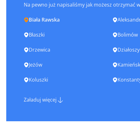
Na pewno już napisaliśmy jak możesz otrzymać 
Biała Rawska
Aleksand
Błaszki
Bolimów
Drzewica
Działosz
Jeżów
Kamieńs
Koluszki
Konstant
Kutno
Lutomier
Załaduj więcej
Łask
Łęczyca
Łódź
Opoczno
Pabianice
Pajęczno