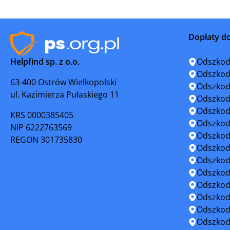
Piotrków Trybunalski
Poddębic
Dopłaty d
Radomsko
Rawa Maz
Helpfind sp. z o.o.
Odszkod
Sieradz
Skierniew
Odszkod
63-400 Ostrów Wielkopolski
Odszkod
ul. Kazimierza Pułaskiego 11
Stryków
Sulejów
Odszkod
Odszkod
KRS 0000385405
Tomaszów Mazowiecki
Tuszyn
Odszkod
NIP 6222763569
Odszkod
REGON 301735830
Wieluń
Wierusz
Odszkod
Odszkod
Zduńska Wola
Zelów
Odszkod
Odszkod
Złoczew
Żychlin
Odszkod
Odszkod
Odszkod