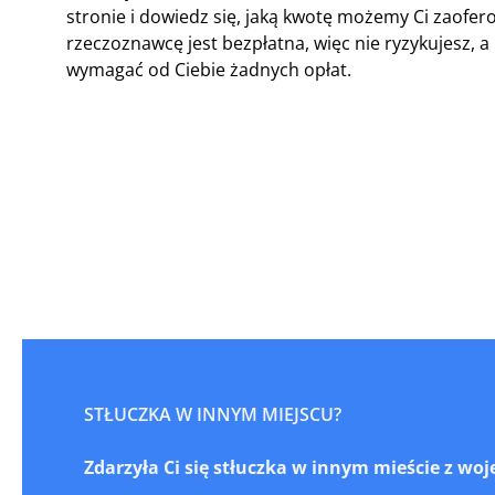
stronie i dowiedz się, jaką kwotę możemy Ci zaof
rzeczoznawcę jest bezpłatna, więc nie ryzykujesz
wymagać od Ciebie żadnych opłat.
STŁUCZKA W INNYM MIEJSCU?
Zdarzyła Ci się stłuczka w innym mieście z w