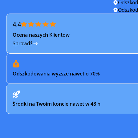
Odszkod
Trzcińsko-Zdrój
Trzebiat
Odszkod
4.4
Tychowo
Wałcz
Ocena naszych Klientów
Wolin
Złocienie
Sprawdź
Odszkodowania wyższe nawet o 70%
Środki na Twoim koncie nawet w 48 h