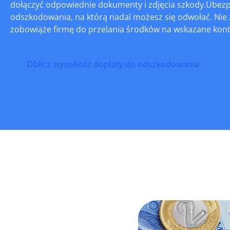
dołączyć odpowiednie dokumenty i zdjęcia szkody.Ubezp
odszkodowania, na którą nadal możesz się odwołać. Nie 
zobowiąże firmę do przelania środków na wskazane kont
Oblicz wysokość dopłaty do odszkodowania