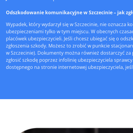
Odszkodowanie komunikacyjne w Szczecinie – jak zgło
Wypadek, który wydarzył się w Szczecinie, nie oznacza k
ubezpieczeniami tylko w tym miejscu. W obecnych czasa
placówek ubezpieczycieli. Jeśli chcesz ubiegać się o o
zgłoszenia szkody. Możesz to zrobić w punkcie stacjona
w Szczecinie). Dokumenty można również dostarczyć za 
zgłosić szkodę poprzez infolinię ubezpieczyciela sprawc
dostępnego na stronie internetowej ubezpieczyciela, jeśli