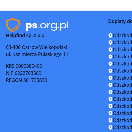
Kołobrzeg
Koszalin
Dopłaty d
Maszewo
Mielno
Helpfind sp. z o.o.
Odszkod
Międzyzdroje
Mirosław
Odszkod
63-400 Ostrów Wielkopolski
Odszkod
ul. Kazimierza Pułaskiego 11
Myślibórz
Nowe Wa
Odszkod
Odszkod
KRS 0000385405
Pełczyce
Płoty
Odszkod
NIP 6222763569
Odszkod
REGON 301735830
Police
Połczyn-Z
Odszkod
Odszkod
Recz
Resko
Odszkod
Odszkod
Stargard
Stepnica
Odszkod
Odszkod
Szczecinek
Świdwin
Odszkod