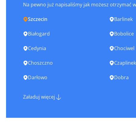
Na pewno już napisaliśmy jak możesz otrzymać 
Szczecin
Barlinek
Białogard
Bobolice
Cedynia
Chociwel
Choszczno
Czaplinek
Darłowo
Dobra
Drawno
Drawsko 
Załaduj więcej
Golczewo
Goleniów
Gryfice
Gryfino
Kalisz Pomorski
Kamień P