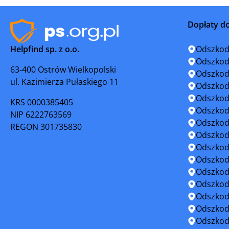
Parczew
Piaski
Dopłaty d
Puławy
Radzyń P
Helpfind sp. z o.o.
Odszkod
Rejowiec Fabryczny
Ryki
Odszkod
63-400 Ostrów Wielkopolski
Odszkod
ul. Kazimierza Pułaskiego 11
Stoczek Łukowski
Szczebrz
Odszkod
Odszkod
KRS 0000385405
Terespol
Tomaszów
Odszkod
NIP 6222763569
Odszkod
REGON 301735830
Urzędów
Włodawa
Odszkod
Odszkod
Zwierzyniec
Odszkod
Odszkod
Odszkod
Odszkod
Odszkod
Odszkod