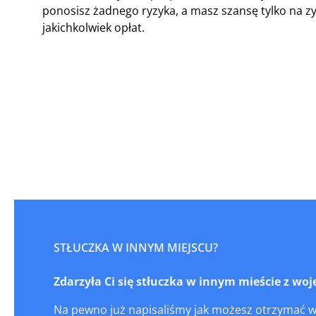
ponosisz żadnego ryzyka, a masz szansę tylko na
jakichkolwiek opłat.
STŁUCZKA W INNYM MIEJSCU?
Zdarzyła Ci się stłuczka w innym mieście z wo
Na pewno już napisaliśmy jak możesz otrzymać 