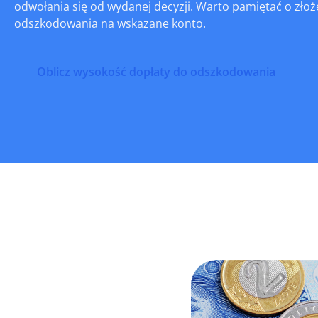
odwołania się od wydanej decyzji. Warto pamiętać o złoż
odszkodowania na wskazane konto.
Oblicz wysokość dopłaty do odszkodowania