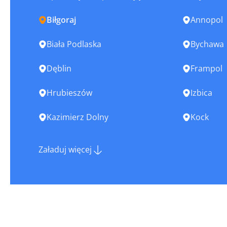
Biłgoraj
Annopol
Biała Podlaska
Bychawa
Dęblin
Frampol
Hrubieszów
Izbica
Kazimierz Dolny
Kock
Krasnystaw
Kraśnik
Załaduj więcej
Lublin
Łęczna
Międzyrzec Podlaski
Modlibor
Nowe Miasteczko
Opole Lub