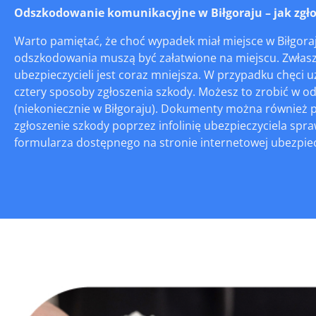
Odszkodowanie komunikacyjne w Biłgoraju – jak zgłos
Warto pamiętać, że choć wypadek miał miejsce w Biłgoraj
odszkodowania muszą być załatwione na miejscu. Zwłaszc
ubezpieczycieli jest coraz mniejsza. W przypadku chę
cztery sposoby zgłoszenia szkody. Możesz to zrobić w o
(niekoniecznie w Biłgoraju). Dokumenty można również pr
zgłoszenie szkody poprzez infolinię ubezpieczyciela sp
formularza dostępnego na stronie internetowej ubezpieczy