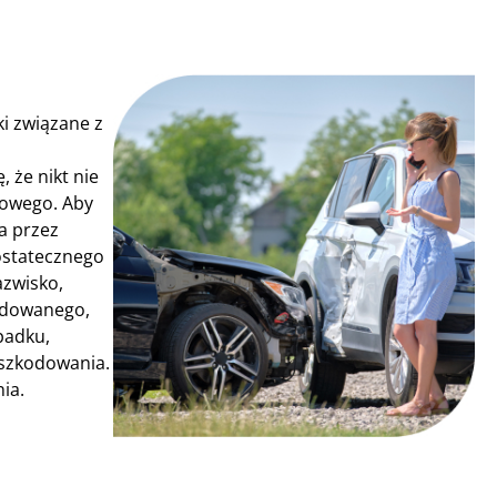
i związane z
 że nikt nie
gowego. Aby
a przez
ostatecznego
azwisko,
kodowanego,
padku,
dszkodowania.
ia.