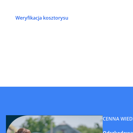
Weryfikacja kosztorysu
CENNA WIED
Odszkodowan