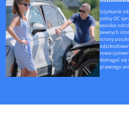
Uzyskanie od
polisy OC sp
wysokie odsz
pewnych isto
strony poszko
odszkodowanie
towarzystwem
domagać się 
prawnego ani 