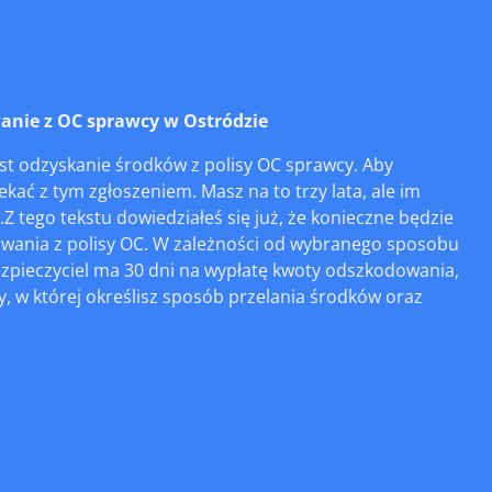
nie z OC sprawcy w Ostródzie
t odzyskanie środków z polisy OC sprawcy. Aby
kać z tym zgłoszeniem. Masz na to trzy lata, ale im
Z tego tekstu dowiedziałeś się już, że konieczne będzie
owania z polisy OC. W zależności od wybranego sposobu
ezpieczyciel ma 30 dni na wypłatę kwoty odszkodowania,
y, w której określisz sposób przelania środków oraz