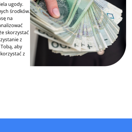
iela ugody.
owych środków.
nsę na
analizować
że skorzystać
zystanie z
 Tobą, aby
skorzystać z