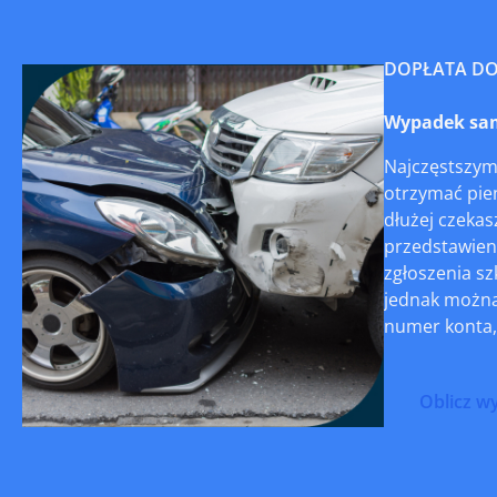
DOPŁATA D
Wypadek sam
Najczęstszym
otrzymać pien
dłużej czekas
przedstawien
zgłoszenia s
jednak można 
numer konta,
Oblicz w