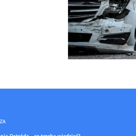
ZA
ia Ostróda – co trzeba wiedzieć?