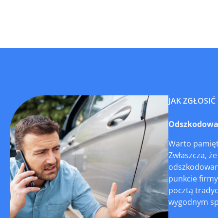
JAK ZGŁOSIĆ
Odszkodowani
Warto pamięt
Zwłaszcza, że
odszkodowani
punkcie firm
pocztą tradyc
wygodnym spos