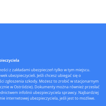
ieczyciela
ości z zakładami ubezpieczeń tylko w tym miejscu.
wek ubezpieczycieli. Jeśli chcesz ubiegać się o
 zgłoszenia szkody. Możesz to zrobić w stacjonarnym
ecznie w Ostródzie). Dokumenty można również przesłać
dnictwem infolinii ubezpieczyciela sprawcy. Najbardziej
internetowej ubezpieczyciela, jeśli jest to możliwe.