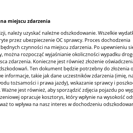
na miejscu zdarzenia
ji, należy uzyskać należne odszkodowanie. Wszelkie wydatk
ryte przez ubezpieczenie OC sprawcy. Proces dochodzenia
dnych czynności na miejscu zdarzenia. Po upewnieniu się,
mocy, można rozpocząć wyjaśnianie okoliczności wypadku dro
ca zdarzenia. Konieczne jest również złożenie oświadczeni
u odszkodowań. Ten dokument będzie potrzebny do złożenia 
informacje, takie jak dane uczestników zdarzenia (imię, n
odu tożsamości i prawa jazdy), wskazanie sprawcy i posz
. Ważne jest również, aby sporządzić zdjęcia pojazdu po wy
zeniowej opracuje kosztorys, który wpłynie na wysokość o
eważ to wpływa na nasz interes w dochodzeniu odszkodowan