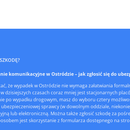
 SZKODĘ?
e komunikacyjne w Ostródzie – jak zgłosić się do ubezp
ać, że wypadek w Ostródzie nie wymaga załatwiania formaln
 w dzisiejszych czasach coraz mniej jest stacjonarnych placó
e po wypadku drogowym, masz do wyboru cztery możliwości
y ubezpieczeniowej sprawcy (w dowolnym oddziale, niekoni
yjną lub elektroniczną. Można także zgłosić szkodę za pośre
obem jest skorzystanie z formularza dostępnego na stronie 