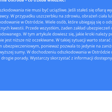
szkodowania nie musi być uciążliwe. Jeśli stałeś się ofia
rawcy. W przypadku uszczerbku na zdrowiu, obrażeń ciała l
kodowanie w Ostródzie. Wiele osób, które ubiegają się o od
tnych kwestii. Przede wszystkim, żaden zakład ubezpieczeń
dowanego. W tym artykule dowiesz się, jakie kroki należy p
 jest niższe niż oczekiwane. W takiej sytuacji warto starać 
 ubezpieczeniowym, ponieważ pozwala to jedynie na zani
wyższej sumy. W dochodzeniu odszkodowania w Ostródzie ni
drogie porady. Wystarczy skorzystać z informacji dostępnyc