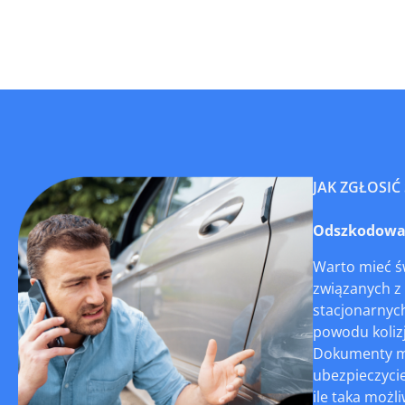
JAK ZGŁOSIĆ
Odszkodowani
Warto mieć św
związanych z 
stacjonarnyc
powodu kolizj
Dokumenty moż
ubezpieczycie
ile taka możli