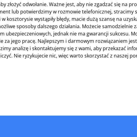
by złożyć odwołanie. Ważne jest, aby nie zgadzać się na 
ument lub potwierdzimy w rozmowie telefonicznej, stracimy 
a i w kosztorysie wystąpiły błędy, macie dużą szansę na uzysk
żliwe sposoby dalszego działania. Możecie samodzielnie za
irm ubezpieczeniowych, jednak nie ma gwarancji sukcesu. Mo
ie za jego pracę. Najlepszym i darmowym rozwiązaniem jest
zimy analizę i skontaktujemy się z wami, aby przekazać inf
czyć. Nie ryzykujecie nic, więc warto skorzystać z naszej p