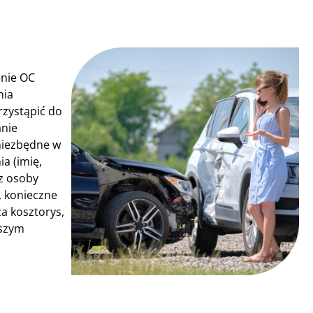
enie OC
nia
rzystąpić do
anie
 niezbędne w
a (imię,
z osoby
, konieczne
a kosztorys,
aszym