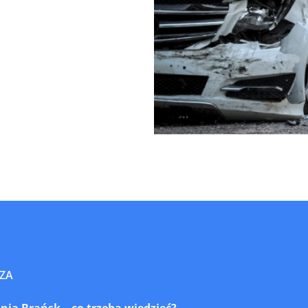
ZA
ia Brańsk – co trzeba wiedzieć?