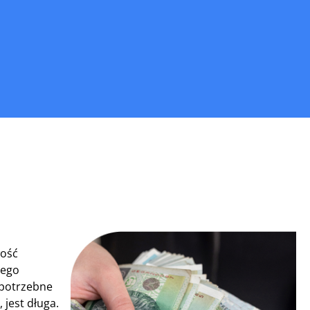
wość
zego
 potrzebne
 jest długa.