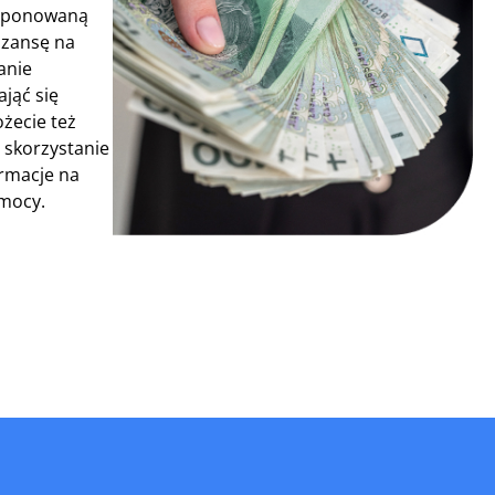
proponowaną
szansę na
anie
jąć się
żecie też
 skorzystanie
ormacje na
omocy.