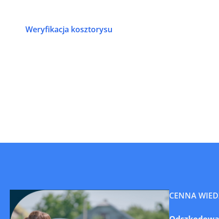
Weryfikacja kosztorysu
CENNA WIED
Odszkodowan