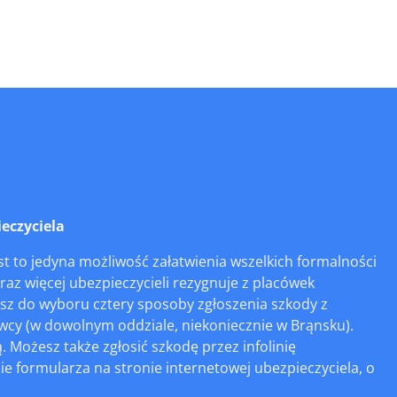
eczyciela
t to jedyna możliwość załatwienia wszelkich formalności
raz więcej ubezpieczycieli rezygnuje z placówek
asz do wyboru cztery sposoby zgłoszenia szkody z
awcy (w dowolnym oddziale, niekoniecznie w Brąnsku).
 Możesz także zgłosić szkodę przez infolinię
e formularza na stronie internetowej ubezpieczyciela, o