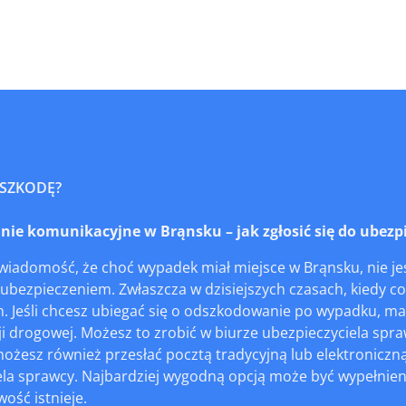
 SZKODĘ?
e komunikacyjne w Brąnsku – jak zgłosić się do ubezpi
iadomość, że choć wypadek miał miejsce w Brąnsku, nie jes
ubezpieczeniem. Zwłaszcza w dzisiejszych czasach, kiedy co
h. Jeśli chcesz ubiegać się o odszkodowanie po wypadku, m
i drogowej. Możesz to zrobić w biurze ubezpieczyciela spr
esz również przesłać pocztą tradycyjną lub elektroniczną.
la sprawcy. Najbardziej wygodną opcją może być wypełnieni
wość istnieje.