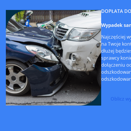
DOPŁATA D
Wypadek sam
Najczęściej 
na Twoje kont
dłużej będzi
sprawcy konie
dołączeniu o
odszkodowani
odszkodowani
Oblicz w