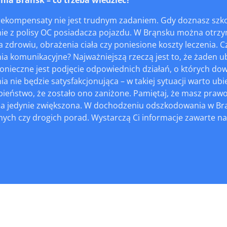
rekompensaty nie jest trudnym zadaniem. Gdy doznasz szk
e z polisy OC posiadacza pojazdu. W Brąnsku można otrz
 zdrowiu, obrażenia ciała czy poniesione koszty leczenia. 
a komunikacyjne? Najważniejszą rzeczą jest to, że żaden ub
Konieczne jest podjęcie odpowiednich działań, o których dow
 nie będzie satysfakcjonująca – w takiej sytuacji warto ubie
eństwo, że zostało ono zaniżone. Pamiętaj, że masz prawo 
 a jedynie zwiększona. W dochodzeniu odszkodowania w Brą
ch czy drogich porad. Wystarczą Ci informacje zawarte na 