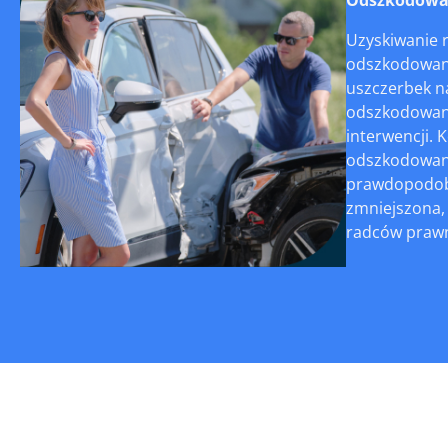
Uzyskiwanie 
odszkodowani
uszczerbek na
odszkodowani
interwencji. 
odszkodowania
prawdopodobi
zmniejszona,
radców prawny