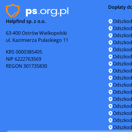
Dopłaty d
Suraż
Suwałki
Helpfind sp. z o.o.
Odszkod
Szepietowo
Tykocin
Odszkod
63-400 Ostrów Wielkopolski
Odszkod
ul. Kazimierza Pułaskiego 11
Wąsosz
Wysokie 
Odszkod
Odszkod
KRS 0000385405
Zambrów
Odszkod
NIP 6222763569
Odszkod
REGON 301735830
Odszkod
Odszkod
Odszkod
Odszkod
Odszkod
Odszkod
Odszkod
Odszkod
Odszkod