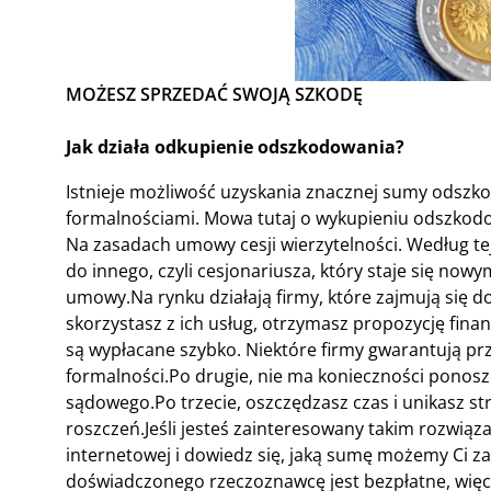
MOŻESZ SPRZEDAĆ SWOJĄ SZKODĘ
Jak działa odkupienie odszkodowania?
Istnieje możliwość uzyskania znacznej sumy odszk
formalnościami. Mowa tutaj o wykupieniu odszkodow
Na zasadach umowy cesji wierzytelności. Według t
do innego, czyli cesjonariusza, który staje się no
umowy.Na rynku działają firmy, które zajmują się 
skorzystasz z ich usług, otrzymasz propozycję fina
są wypłacane szybko. Niektóre firmy gwarantują prz
formalności.Po drugie, nie ma konieczności ponos
sądowego.Po trzecie, oszczędzasz czas i unikasz 
roszczeń.Jeśli jesteś zainteresowany takim rozwiąz
internetowej i dowiedz się, jaką sumę możemy Ci
doświadczonego rzeczoznawcę jest bezpłatne, więc 