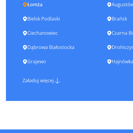
Łomża
Augustó
Bielsk Podlaski
Brańsk
Ciechanowiec
Czarna Bi
Dąbrowa Białostocka
Drohiczy
Grajewo
Hajnówk
Kleszczele
Knyszyn
Załaduj więcej
Krynki
Łapy
Mońki
Nowogró
Sejny
Siemiaty
Stawiski
Suchowo