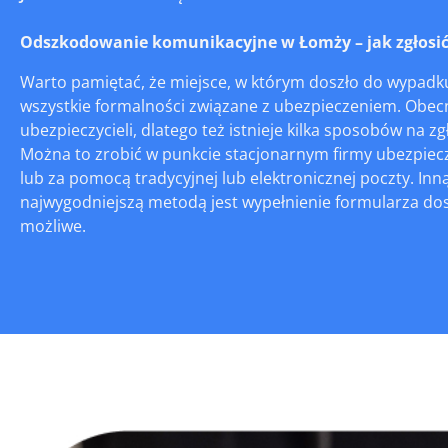
Odszkodowanie komunikacyjne w Łomży – jak zgłosić 
Warto pamiętać, że miejsce, w którym doszło do wypadk
wszystkie formalności związane z ubezpieczeniem. Obecn
ubezpieczycieli, dlatego też istnieje kilka sposobów na z
Można to zrobić w punkcie stacjonarnym firmy ubezpiec
lub za pomocą tradycyjnej lub elektronicznej poczty. Inną
najwygodniejszą metodą jest wypełnienie formularza dostę
możliwe.