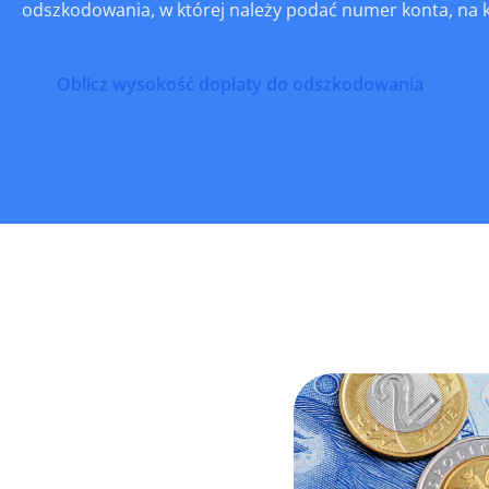
odszkodowania, w której należy podać numer konta, na k
Oblicz wysokość dopłaty do odszkodowania