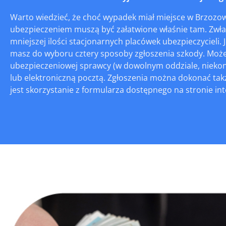
Warto wiedzieć, że choć wypadek miał miejsce w Brzozowi
ubezpieczeniem muszą być załatwione właśnie tam. Zwłas
mniejszej ilości stacjonarnych placówek ubezpieczycieli
masz do wyboru cztery sposoby zgłoszenia szkody. Możesz
ubezpieczeniowej sprawcy (w dowolnym oddziale, nieko
lub elektroniczną pocztą. Zgłoszenia można dokonać takż
jest skorzystanie z formularza dostępnego na stronie inte