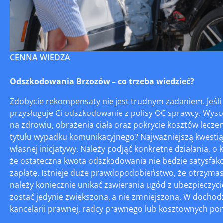
CENNA WIEDZA
Odszkodowania Brzozów – co trzeba wiedzieć?
Zdobycie rekompensaty nie jest trudnym zadaniem. Jeśl
przysługuje Ci odszkodowanie z polisy OC sprawcy. Wy
na zdrowiu, obrażenia ciała oraz pokrycie kosztów lecze
tytułu wypadku komunikacyjnego? Najważniejszą kwestią 
własnej inicjatywy. Należy podjąć konkretne działania, o
że ostateczna kwota odszkodowania nie będzie satysfakc
zapłatę. Istnieje duże prawdopodobieństwo, że otrzyma
należy koniecznie unikać zawierania ugód z ubezpieczyci
zostać jedynie zwiększona, a nie zmniejszona. W docho
kancelarii prawnej, radcy prawnego lub kosztownych pora