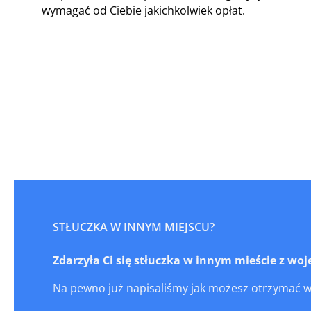
wymagać od Ciebie jakichkolwiek opłat.
STŁUCZKA W INNYM MIEJSCU?
Zdarzyła Ci się stłuczka w innym mieście z w
Na pewno już napisaliśmy jak możesz otrzymać 