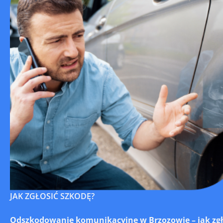
JAK ZGŁOSIĆ SZKODĘ?
Odszkodowanie komunikacyjne w Brzozowie – jak zgłos