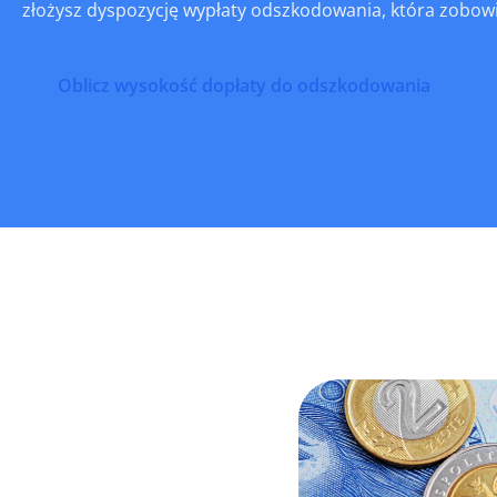
złożysz dyspozycję wypłaty odszkodowania, która zobowi
Oblicz wysokość dopłaty do odszkodowania