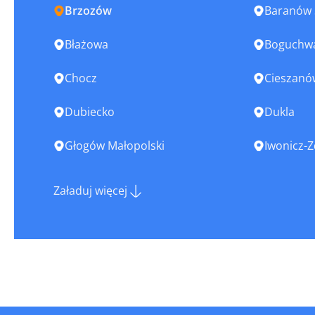
Brzozów
Baranów 
Błażowa
Boguchw
Chocz
Cieszanó
Dubiecko
Dukla
Głogów Małopolski
Iwonicz-Z
Jasło
Jedlicze
Załaduj więcej
Kańczuga
Kolbusz
Koprzywnica
Krosno
Leżajsk
Lubaczó
Łańcut
Łaszczów