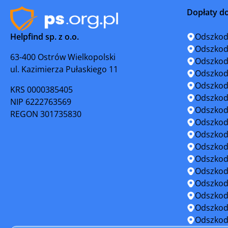
Dopłaty d
Narol
Nisko
Helpfind sp. z o.o.
Odszkod
Nowa Sarzyna
Oleszyce
Odszkod
63-400 Ostrów Wielkopolski
Odszkod
ul. Kazimierza Pułaskiego 11
Pruchnik
Przecław
Odszkod
Odszkod
KRS 0000385405
Przeworsk
Radomyśl
Odszkod
NIP 6222763569
Odszkod
REGON 301735830
Ropczyce
Rudnik n
Odszkod
Odszkod
Rzeszów
Sanok
Odszkod
Odszkod
Sieniawa
Sokołów 
Odszkod
Odszkod
Strzyżów
Tarnobrz
Odszkod
Odszkod
Tyczyn
Ulanów
Odszkod