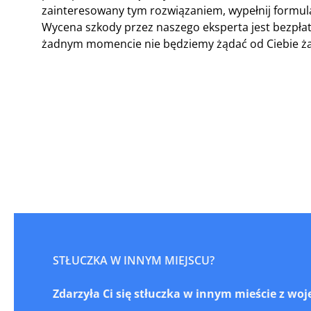
zainteresowany tym rozwiązaniem, wypełnij formul
Wycena szkody przez naszego eksperta jest bezpłatn
żadnym momencie nie będziemy żądać od Ciebie ża
STŁUCZKA W INNYM MIEJSCU?
Zdarzyła Ci się stłuczka w innym mieście z w