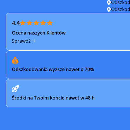
Odszkod
Tyczyn
Ulanów
Odszkod
4.4
Zagórz
Zaklików
Ocena naszych Klientów
Sprawdź
Odszkodowania wyższe nawet o 70%
Środki na Twoim koncie nawet w 48 h