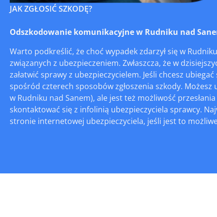
JAK ZGŁOSIĆ SZKODĘ?
Odszkodowanie komunikacyjne w Rudniku nad Sanem – 
Warto podkreślić, że choć wypadek zdarzył się w Rudnik
związanych z ubezpieczeniem. Zwłaszcza, że w dzisiejsz
załatwić sprawy z ubezpieczycielem. Jeśli chcesz ubie
spośród czterech sposobów zgłoszenia szkody. Możesz u
w Rudniku nad Sanem), ale jest też możliwość przesłani
skontaktować się z infolinią ubezpieczyciela sprawcy. N
stronie internetowej ubezpieczyciela, jeśli jest to możliwe