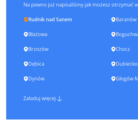
Na pewno już napisaliśmy jak możesz otrzymać 
Rudnik nad Sanem
Baranów 
Błażowa
Boguchw
Brzozów
Chocz
Dębica
Dubiecko
Dynów
Głogów M
Jarosław
Jasło
Załaduj więcej
Kamionka
Kańczug
Kołaczyce
Koprzywn
Lesko
Leżajsk