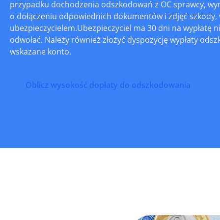
przypadku dochodzenia odszkodowań z OC sprawcy, wymag
o dołączeniu odpowiednich dokumentów i zdjęć szkody,
ubezpieczycielem.Ubezpieczyciel ma 30 dni na wypłatę 
odwołać. Należy również złożyć dyspozycję wypłaty ods
wskazane konto.
Oblicz wysokość dopłaty do odszkodowania