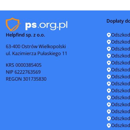
Lubycza Królewska
Łańcut
Dopłaty d
Mielec
Narol
Helpfind sp. z o.o.
Odszkod
Nowa Dęba
Nowa Sar
Odszkod
63-400 Ostrów Wielkopolski
Odszkod
ul. Kazimierza Pułaskiego 11
Pilzno
Pruchnik
Odszkod
Odszkod
KRS 0000385405
Przemyśl
Przewors
Odszkod
NIP 6222763569
Odszkod
REGON 301735830
Radymno
Ropczyce
Odszkod
Odszkod
Rzeszów
Sanok
Odszkod
Odszkod
Sieniawa
Sokołów 
Odszkod
Odszkod
Strzyżów
Tarnobrz
Odszkod