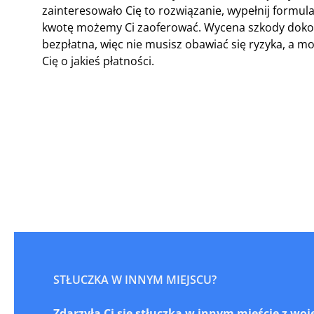
zainteresowało Cię to rozwiązanie, wypełnij formula
kwotę możemy Ci zaoferować. Wycena szkody doko
bezpłatna, więc nie musisz obawiać się ryzyka, a 
Cię o jakieś płatności.
STŁUCZKA W INNYM MIEJSCU?
Zdarzyła Ci się stłuczka w innym mieście z w