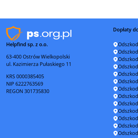
Miastko
Nowy Dwó
Pelplin
Prabuty
Dopłaty d
Pruszcz Gdański
Puck
Helpfind sp. z o.o.
Odszkod
Rumia
Sianów
Odszkod
63-400 Ostrów Wielkopolski
Odszkod
ul. Kazimierza Pułaskiego 11
Skórcz
Słupsk
Odszkod
Odszkod
KRS 0000385405
Starogard Gdański
Sztum
Odszkod
NIP 6222763569
Odszkod
REGON 301735830
Ustka
Wejhero
Odszkod
Odszkod
Żukowo
Odszkod
Odszkod
Odszkod
Odszkod