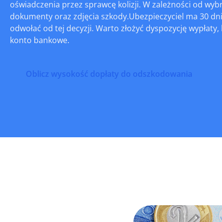
oświadczenia przez sprawcę kolizji. W zależności od wy
dokumenty oraz zdjęcia szkody.Ubezpieczyciel ma 30 dn
odwołać od tej decyzji. Warto złożyć dyspozycję wypłat
konto bankowe.
Oblicz wysokość dopłaty do odszkodowania