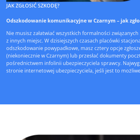
JAK ZGŁOSIĆ SZKODĘ?
Odszkodowanie komunikacyjne w Czarnym – jak zgłosi
Nie musisz załatwiać wszystkich formalności związanych
z innych miejsc. W dzisiejszych czasach placówki stacjona
odszkodowanie powypadkowe, masz cztery opcje zgłoszeni
(niekoniecznie w Czarnym) lub przesłać dokumenty poczt
pośrednictwem infolinii ubezpieczyciela sprawcy. Najwy
stronie internetowej ubezpieczyciela, jeśli jest to możliwe