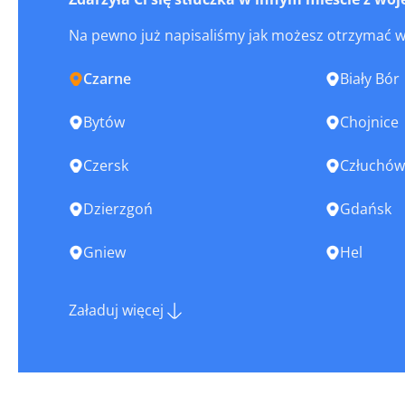
Na pewno już napisaliśmy jak możesz otrzymać 
Czarne
Biały Bór
Bytów
Chojnice
Czersk
Człuchów
Dzierzgoń
Gdańsk
Gniew
Hel
Jastarnia
Kartuzy
Załaduj więcej
Kościerzyna
Krynica 
Lębork
Łeba