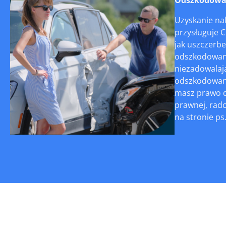
Uzyskanie na
przysługuje 
jak uszczerbe
odszkodowani
niezadowalaj
odszkodowania
masz prawo d
prawnej, rad
na stronie ps.