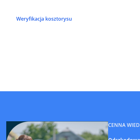
Weryfikacja kosztorysu
CENNA WIED
Odszkodowani