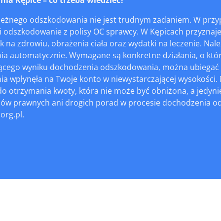
leżnego odszkodowania nie jest trudnym zadaniem. W prz
Ci odszkodowanie z polisy OC sprawcy. W Kępicach przyznaj
k na zdrowiu, obrażenia ciała oraz wydatki na leczenie. Nal
a automatycznie. Wymagane są konkretne działania, o któ
ącego wyniku dochodzenia odszkodowania, można ubiegać się
 wpłynęła na Twoje konto w niewystarczającej wysokości. N
o otrzymania kwoty, która nie może być obniżona, a jedyni
ców prawnych ani drogich porad w procesie dochodzenia o
org.pl.