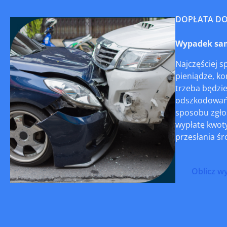
DOPŁATA D
Wypadek sam
Najczęściej 
pieniądze, ko
trzeba będzie
odszkodowań 
sposobu zgłos
wypłatę kwoty
przesłania ś
Oblicz w