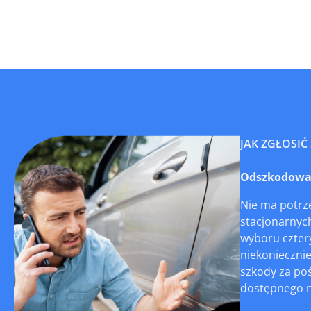
JAK ZGŁOSIĆ
Odszkodowani
Nie ma potrze
stacjonarnych
wyboru czter
niekoniecznie
szkody za poś
dostępnego na