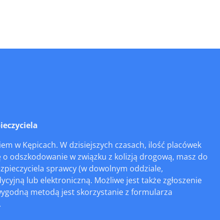
ieczyciela
em w Kępicach. W dzisiejszych czasach, ilość placówek
się o odszkodowanie w związku z kolizją drogową, masz do
ezpieczyciela sprawcy (w dowolnym oddziale,
cyjną lub elektroniczną. Możliwe jest także zgłoszenie
 wygodną metodą jest skorzystanie z formularza
.