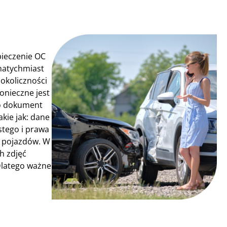
pieczenie OC
natychmiast
okoliczności
onieczne jest
To dokument
kie jak: dane
stego i prawa
i pojazdów. W
h zdjęć
Dlatego ważne