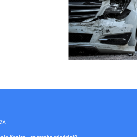
ZA
a Kępice – co trzeba wiedzieć?