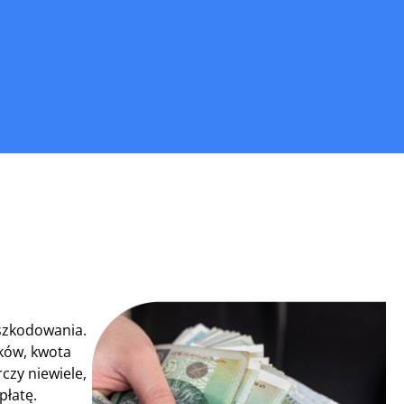
dszkodowania.
ków, kwota
czy niewiele,
płatę.