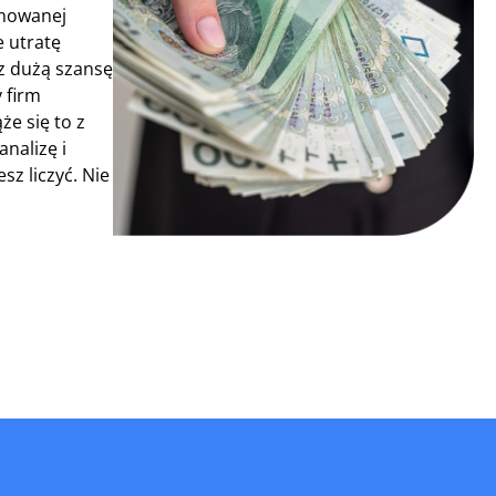
onowanej
 utratę
sz dużą szansę
 firm
e się to z
nalizę i
z liczyć. Nie