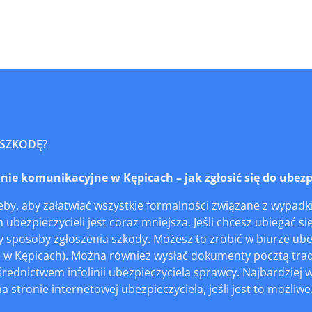
 SZKODĘ?
e komunikacyjne w Kępicach – jak zgłosić się do ubezp
by, aby załatwiać wszystkie formalności związane z wypadki
 ubezpieczycieli jest coraz mniejsza. Jeśli chcesz ubiegać 
y sposoby zgłoszenia szkody. Możesz to zrobić w biurze ub
 w Kępicach). Można również wysłać dokumenty pocztą trady
rednictwem infolinii ubezpieczyciela sprawcy. Najbardziej
 stronie internetowej ubezpieczyciela, jeśli jest to możliwe