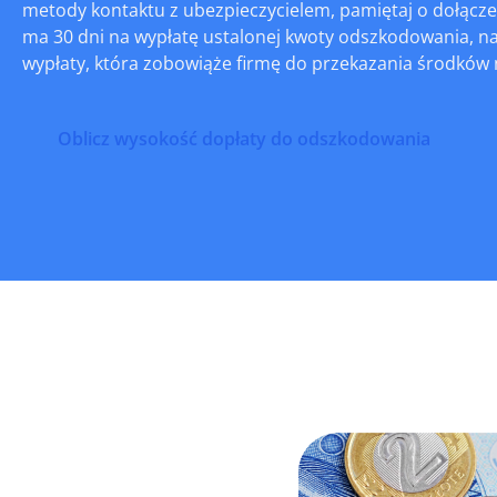
metody kontaktu z ubezpieczycielem, pamiętaj o dołącze
ma 30 dni na wypłatę ustalonej kwoty odszkodowania, na 
wypłaty, która zobowiąże firmę do przekazania środków 
Oblicz wysokość dopłaty do odszkodowania