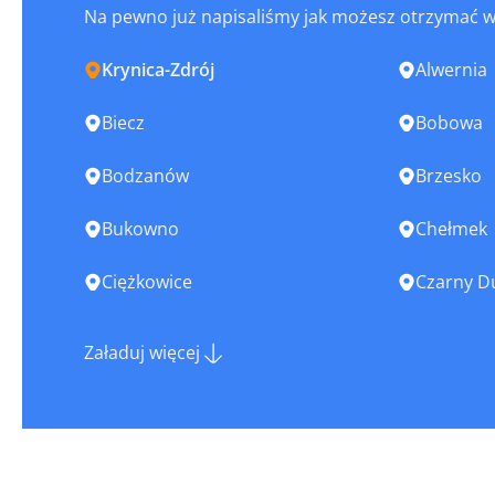
Na pewno już napisaliśmy jak możesz otrzymać 
Krynica-Zdrój
Alwernia
Biecz
Bobowa
Bodzanów
Brzesko
Bukowno
Chełmek
Ciężkowice
Czarny D
Dąbrowa Tarnowska
Dąbrowic
Załaduj więcej
Dobczyce
Gorlice
Jadów
Jordanów
Kęty
Koszyce