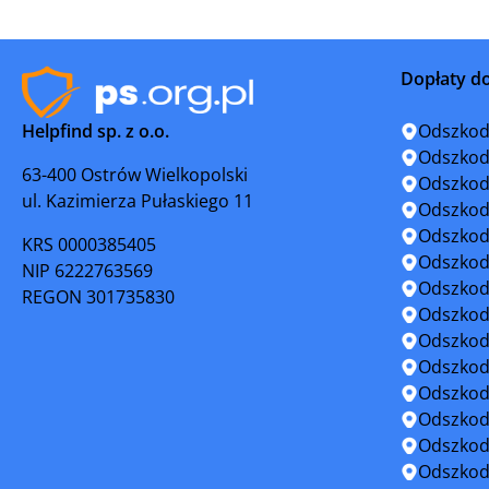
Krzeszowice
Książ Wie
Dopłaty d
Limanowa
Maków Po
Helpfind sp. z o.o.
Odszkod
Mszana Dolna
Muszyna
Odszkod
63-400 Ostrów Wielkopolski
Odszkod
ul. Kazimierza Pułaskiego 11
Niepołomice
Nowe Brz
Odszkod
Odszkod
KRS 0000385405
Nowy Targ
Nowy Wiś
Odszkod
NIP 6222763569
Odszkod
REGON 301735830
Oświęcim
Ożarów
Odszkod
Odszkod
Proszowice
Rabka-Zd
Odszkod
Odszkod
Ryglice
Skała
Odszkod
Odszkod
Skoki
Słomniki
Odszkod