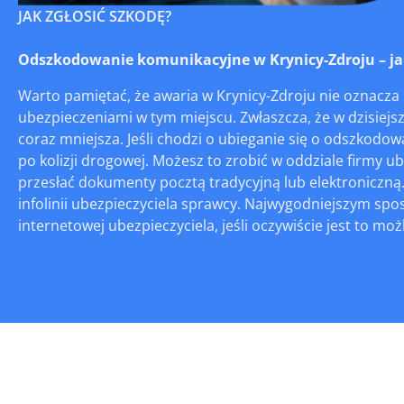
JAK ZGŁOSIĆ SZKODĘ?
Odszkodowanie komunikacyjne w Krynicy-Zdroju – jak 
Warto pamiętać, że awaria w Krynicy-Zdroju nie oznacza 
ubezpieczeniami w tym miejscu. Zwłaszcza, że w dzisiejsz
coraz mniejsza. Jeśli chodzi o ubieganie się o odszkod
po kolizji drogowej. Możesz to zrobić w oddziale firmy u
przesłać dokumenty pocztą tradycyjną lub elektroniczną
infolinii ubezpieczyciela sprawcy. Najwygodniejszym sp
internetowej ubezpieczyciela, jeśli oczywiście jest to moż