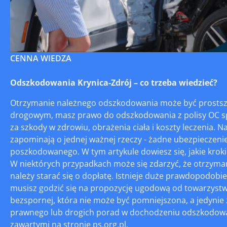
CENNA WIEDZA
Odszkodowania Krynica-Zdrój – co trzeba wiedzieć?
Otrzymanie należnego odszkodowania może być prostsze 
drogowym, masz prawo do odszkodowania z polisy OC sp
za szkody w zdrowiu, obrażenia ciała i koszty leczenia.
zapominają o jednej ważnej rzeczy - żadne ubezpieczeni
poszkodowanego. W tym artykule dowiesz się, jakie kro
W niektórych przypadkach może się zdarzyć, że otrzyman
należy starać się o dopłatę. Istnieje duże prawdopodobi
musisz godzić się na propozycję ugodową od towarzyst
bezspornej, która nie może być pomniejszona, a jedynie
prawnego lub drogich porad w dochodzeniu odszkodowan
zawartymi na stronie ps.org.pl.