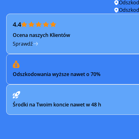
Odszkod
Sucha Beskidzka
Sułkowic
Odszkod
4.4
Szczucin
Świątniki
Ocena naszych Klientów
Trzebinia
Tuchów
Sprawdź
Wieliczka
Wojnicz
Wysoka
Zakliczyn
Odszkodowania wyższe nawet o 70%
Zator
Żabno
Środki na Twoim koncie nawet w 48 h