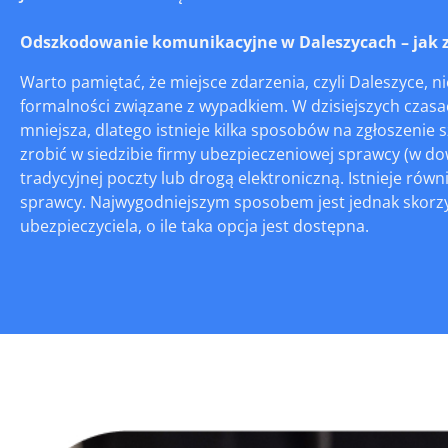
Odszkodowanie komunikacyjne w Daleszycach – jak zgł
Warto pamiętać, że miejsce zdarzenia, czyli Daleszyce, 
formalności związane z wypadkiem. W dzisiejszych czasac
mniejsza, dlatego istnieje kilka sposobów na zgłoszenie 
zrobić w siedzibie firmy ubezpieczeniowej sprawcy (w do
tradycyjnej poczty lub drogą elektroniczną. Istnieje rów
sprawcy. Najwygodniejszym sposobem jest jednak skorzy
ubezpieczyciela, o ile taka opcja jest dostępna.