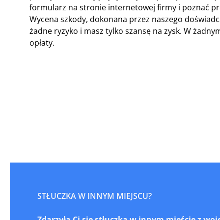
formularz na stronie internetowej firmy i poznać p
Wycena szkody, dokonana przez naszego doświadcz
żadne ryzyko i masz tylko szansę na zysk. W żadn
opłaty.
STŁUCZKA W INNYM MIEJSCU?
Zdarzyła Ci się stłuczka w innym mieście z w