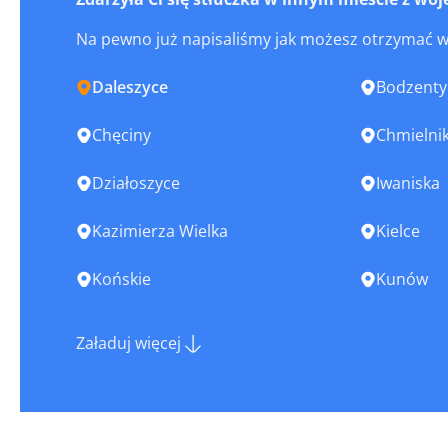
Na pewno już napisaliśmy jak możesz otrzymać 
Daleszyce
Bodzenty
Chęciny
Chmielni
Działoszyce
Iwaniska
Kazimierza Wielka
Kielce
Końskie
Kunów
Małogoszcz
Morawic
Załaduj więcej
Nowy Korczyn
Opatowie
Ostrowiec Świętokrzyski
Pacanów