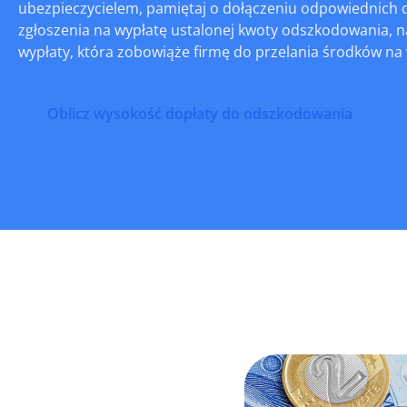
ubezpieczycielem, pamiętaj o dołączeniu odpowiednich 
zgłoszenia na wypłatę ustalonej kwoty odszkodowania, n
wypłaty, która zobowiąże firmę do przelania środków na
Oblicz wysokość dopłaty do odszkodowania