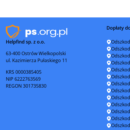
Pierzchnica
Pińczów
Radoszyce
Rozprza
Dopłaty d
Sędziszów
Skalbmie
Helpfind sp. z o.o.
Odszkod
Solec nad Wisłą
Staracho
Odszkod
63-400 Ostrów Wielkopolski
Odszkod
ul. Kazimierza Pułaskiego 11
Stąporków
Stopnica
Odszkod
Odszkod
KRS 0000385405
Szydłów
Wąchock
Odszkod
NIP 6222763569
Odszkod
REGON 301735830
Włoszczowa
Odszkod
Odszkod
Odszkod
Odszkod
Odszkod
Odszkod