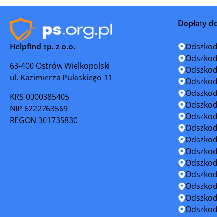
Połaniec
Radoszyc
Dopłaty d
Sędziszów
Skalbmie
Helpfind sp. z o.o.
Odszkod
Solec nad Wisłą
Staracho
Odszkod
63-400 Ostrów Wielkopolski
Odszkod
ul. Kazimierza Pułaskiego 11
Stąporków
Stopnica
Odszkod
Odszkod
KRS 0000385405
Szydłów
Wąchock
Odszkod
NIP 6222763569
Odszkod
REGON 301735830
Włoszczowa
Odszkod
Odszkod
Odszkod
Odszkod
Odszkod
Odszkod
Odszkod
Odszkod