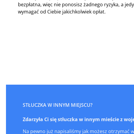
bezpłatna, więc nie ponosisz żadnego ryzyka, a j
wymagać od Ciebie jakichkolwiek opłat.
STŁUCZKA W INNYM MIEJSCU?
Zdarzyła Ci się stłuczka w innym mieście z w
Na pewno już napisaliśmy jak możesz otrzymać 