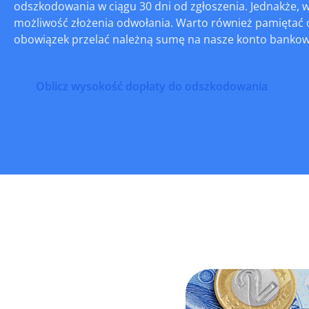
odszkodowania w ciągu 30 dni od zgłoszenia. Jednakże,
możliwość złożenia odwołania. Warto również pamiętać o
obowiązek przelać należną sumę na nasze konto bankow
Oblicz wysokość dopłaty do odszkodowania