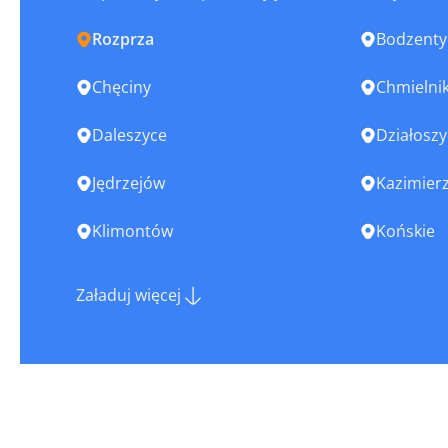
Rozprza
Bodzenty
Chęciny
Chmielni
Daleszyce
Działoszy
Jędrzejów
Kazimierz
Klimontów
Końskie
Łopuszno
Małogosz
Załaduj więcej
Nowa Słupia
Nowy Kor
Opatów
Ostrowiec
Piekoszów
Pierzchni