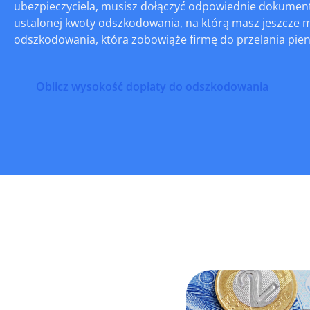
ubezpieczyciela, musisz dołączyć odpowiednie dokumenty
ustalonej kwoty odszkodowania, na którą masz jeszcze mo
odszkodowania, która zobowiąże firmę do przelania pien
Oblicz wysokość dopłaty do odszkodowania