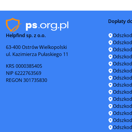
Połaniec
Radoszyc
Dopłaty d
Sandomierz
Sędziszó
Helpfind sp. z o.o.
Odszkod
Skarżysko-Kamienna
Solec nad
Odszkod
63-400 Ostrów Wielkopolski
Odszkod
ul. Kazimierza Pułaskiego 11
Staszów
Stąporkó
Odszkod
Odszkod
KRS 0000385405
Suchedniów
Wąchock
Odszkod
NIP 6222763569
Odszkod
REGON 301735830
Włoszczowa
Odszkod
Odszkod
Odszkod
Odszkod
Odszkod
Odszkod
Odszkod