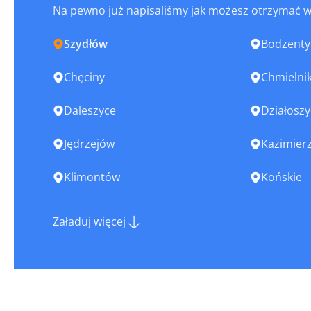
Na pewno już napisaliśmy jak możesz otrzymać 
Szydłów
Bodzenty
Chęciny
Chmielni
Daleszyce
Działoszy
Jędrzejów
Kazimierz
Klimontów
Końskie
Łopuszno
Małogosz
Załaduj więcej
Nowa Słupia
Nowy Kor
Opatów
Ostrowiec
Piekoszów
Pierzchni