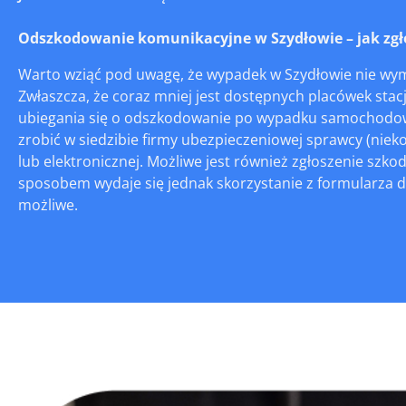
Odszkodowanie komunikacyjne w Szydłowie – jak zgłos
Warto wziąć pod uwagę, że wypadek w Szydłowie nie wyma
Zwłaszcza, że coraz mniej jest dostępnych placówek stac
ubiegania się o odszkodowanie po wypadku samochodow
zrobić w siedzibie firmy ubezpieczeniowej sprawcy (nieko
lub elektronicznej. Możliwe jest również zgłoszenie szk
sposobem wydaje się jednak skorzystanie z formularza dos
możliwe.