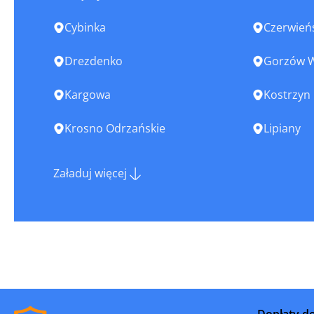
Cybinka
Czerwień
Drezdenko
Gorzów W
Kargowa
Kostrzyn
Krosno Odrzańskie
Lipiany
Lubsko
Łagów
Załaduj więcej
Nowa Sól
Nowogród
Otyń
Rzepin
Sława
Słubice
Sulechów
Sulęcin
Dopłaty d