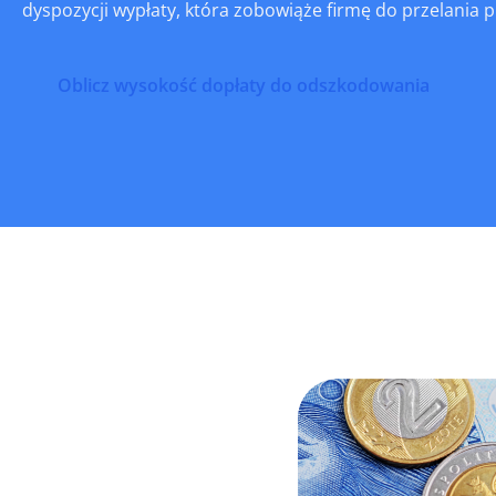
dyspozycji wypłaty, która zobowiąże firmę do przelania 
Oblicz wysokość dopłaty do odszkodowania