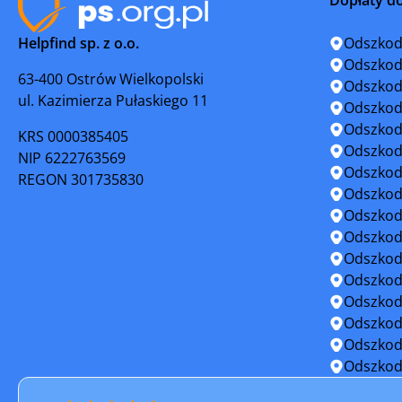
Świebodzin
Torzym
Helpfind sp. z o.o.
Odszkod
Witnica
Zbąszyne
Odszkod
63-400 Ostrów Wielkopolski
Odszkod
ul. Kazimierza Pułaskiego 11
Żagań
Żary
Odszkod
Odszkod
KRS 0000385405
Odszkod
NIP 6222763569
Odszkod
REGON 301735830
Odszkod
Odszkod
Odszkod
Odszkod
Odszkod
Odszkod
Odszkod
Odszkod
Odszkod