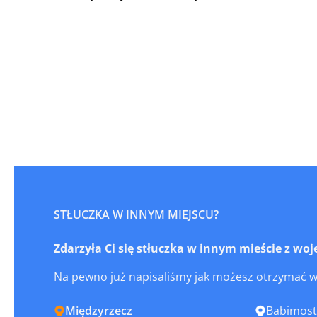
STŁUCZKA W INNYM MIEJSCU?
Zdarzyła Ci się stłuczka w innym mieście z w
Na pewno już napisaliśmy jak możesz otrzymać 
Międzyrzecz
Babimost