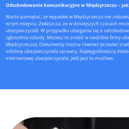
Odszkodowanie komunikacyjne w Międzyrzeczu – jak zg
Warto pamiętać, że wypadek w Międzyrzeczu nie zobowią
w tym miejscu. Zwłaszcza, że w dzisiejszych czasach moż
ubezpieczycieli. W przypadku ubiegania się o odszkod
zgłoszenia szkody. Możesz to zrobić w siedzibie firmy 
Międzyrzeczu). Dokumenty można również przesłać tradyc
infolinię ubezpieczyciela sprawcy. Najwygodniejszą meto
internetowej ubezpieczyciela, jeśli jest to możliwe.