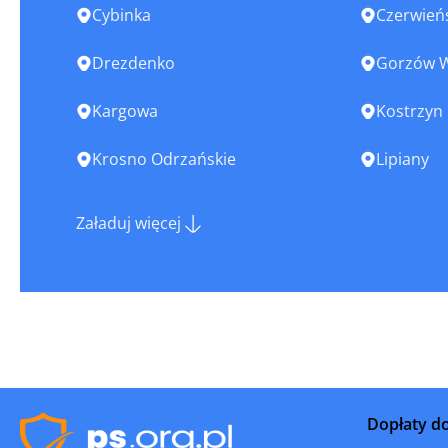
Cybinka
Czerwień
Drezdenko
Gorzów W
Kargowa
Kostrzyn
Krosno Odrzańskie
Lipiany
Lubsko
Łagów
Załaduj więcej
Międzyrzecz
Nowa Sól
Ośno Lubuskie
Otyń
Skwierzyna
Słubice
Sulechów
Sulęcin
Dopłaty d
Świebodzin
Torzym