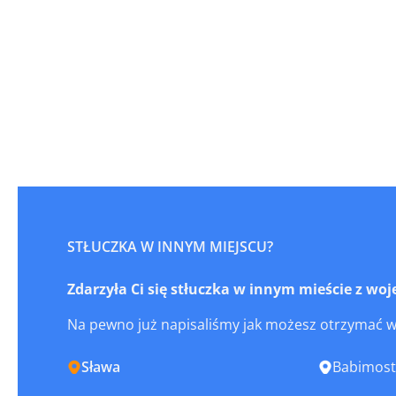
STŁUCZKA W INNYM MIEJSCU?
Zdarzyła Ci się stłuczka w innym mieście z w
Na pewno już napisaliśmy jak możesz otrzymać 
Sława
Babimost