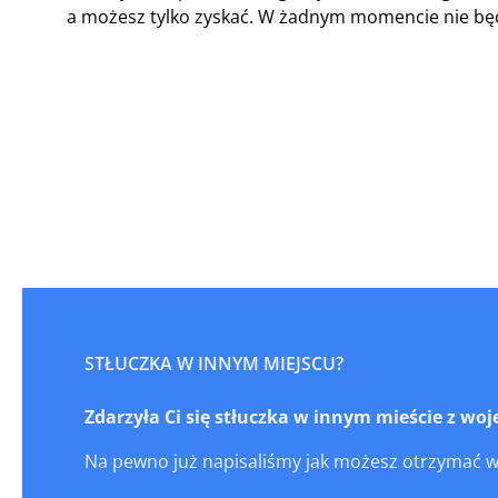
a możesz tylko zyskać. W żadnym momencie nie będz
STŁUCZKA W INNYM MIEJSCU?
Zdarzyła Ci się stłuczka w innym mieście z w
Na pewno już napisaliśmy jak możesz otrzymać 