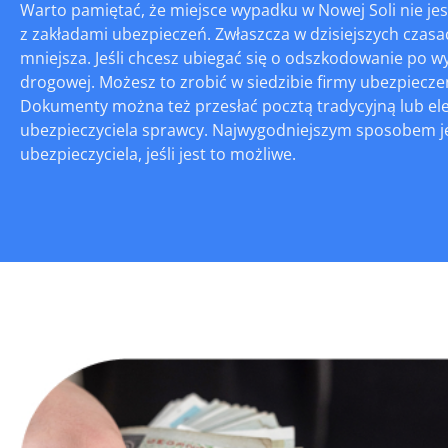
Warto pamiętać, że miejsce wypadku w Nowej Soli nie je
z zakładami ubezpieczeń. Zwłaszcza w dzisiejszych czasac
mniejsza. Jeśli chcesz ubiegać się o odszkodowanie po w
drogowej. Możesz to zrobić w siedzibie firmy ubezpiecze
Dokumenty można też przesłać pocztą tradycyjną lub elek
ubezpieczyciela sprawcy. Najwygodniejszym sposobem je
ubezpieczyciela, jeśli jest to możliwe.