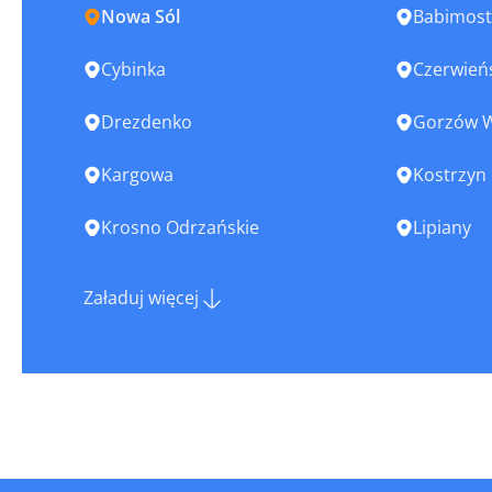
Nowa Sól
Babimost
Cybinka
Czerwień
Drezdenko
Gorzów W
Kargowa
Kostrzyn
Krosno Odrzańskie
Lipiany
Lubsko
Łagów
Załaduj więcej
Międzyrzecz
Nowogród
Otyń
Rzepin
Sława
Słubice
Sulechów
Sulęcin