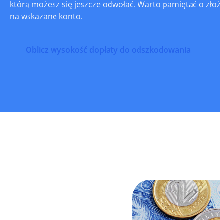
którą możesz się jeszcze odwołać. Warto pamiętać o złoż
na wskazane konto.
Oblicz wysokość dopłaty do odszkodowania