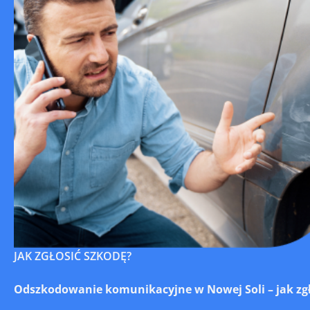
JAK ZGŁOSIĆ SZKODĘ?
Odszkodowanie komunikacyjne w Nowej Soli – jak zgło