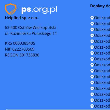
Dopłaty d
Świebodzin
Torzym
Helpfind sp. z o.o.
Odszkod
Witnica
Zbąszyne
Odszkod
63-400 Ostrów Wielkopolski
Odszkod
ul. Kazimierza Pułaskiego 11
Żagań
Żary
Odszkod
Odszkod
KRS 0000385405
Odszkod
NIP 6222763569
Odszkod
REGON 301735830
Odszkod
Odszkod
Odszkod
Odszkod
Odszkod
Odszkod
Odszkod
Odszkod
Odszkod