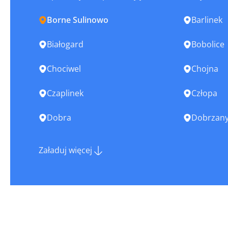
Borne Sulinowo
Barlinek
Białogard
Bobolice
Chociwel
Chojna
Czaplinek
Człopa
Dobra
Dobrzan
Drawsko Pomorskie
Dziwnów
Załaduj więcej
Goleniów
Gościno
Gryfino
Ińsko
Kamień Pomorski
Karlino