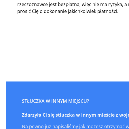
rzeczoznawcę jest bezpłatna, więc nie ma ryzyka,
prosić Cię o dokonanie jakichkolwiek płatności.
STŁUCZKA W INNYM MIEJSCU?
Zdarzyła Ci się stłuczka w innym mieście z 
Na pewno już napisaliśmy jak możesz otrzymać 