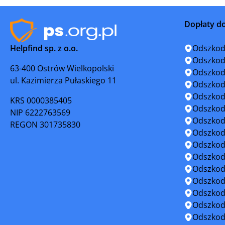
Koszalin
Łobez
Dopłaty d
Mielno
Mieszkow
Helpfind sp. z o.o.
Odszkod
Mirosławiec
Moryń
Odszkod
63-400 Ostrów Wielkopolski
Odszkod
ul. Kazimierza Pułaskiego 11
Nowe Warpno
Nowogar
Odszkod
Odszkod
KRS 0000385405
Płoty
Polanów
Odszkod
NIP 6222763569
Odszkod
REGON 301735830
Połczyn-Zdrój
Pyrzyce
Odszkod
Odszkod
Resko
Sławno
Odszkod
Odszkod
Stepnica
Suchań
Odszkod
Odszkod
Szczecinek
Świdwin
Odszkod
Odszkod