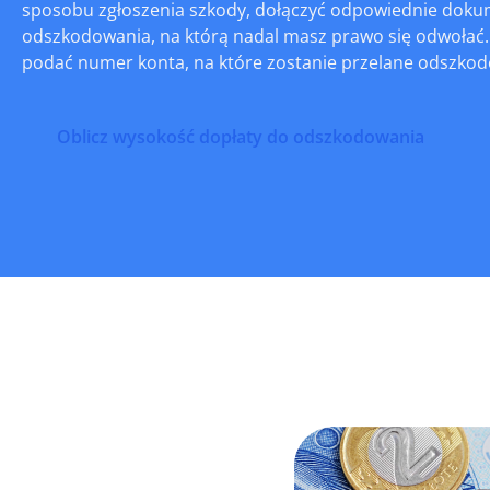
sposobu zgłoszenia szkody, dołączyć odpowiednie dokume
odszkodowania, na którą nadal masz prawo się odwołać. 
podać numer konta, na które zostanie przelane odszkod
Oblicz wysokość dopłaty do odszkodowania