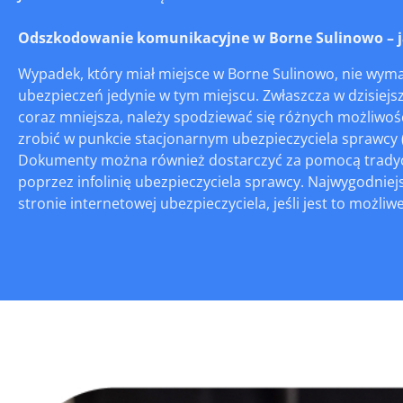
Odszkodowanie komunikacyjne w Borne Sulinowo – jak
Wypadek, który miał miejsce w Borne Sulinowo, nie wyma
ubezpieczeń jedynie w tym miejscu. Zwłaszcza w dzisiejsz
coraz mniejsza, należy spodziewać się różnych możliwoś
zrobić w punkcie stacjonarnym ubezpieczyciela sprawcy 
Dokumenty można również dostarczyć za pomocą tradycyj
poprzez infolinię ubezpieczyciela sprawcy. Najwygodniej
stronie internetowej ubezpieczyciela, jeśli jest to możliwe