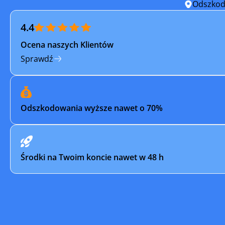
Trzcińsko-Zdrój
Trzebiat
Odszkod
4.4
Tychowo
Wałcz
Ocena naszych Klientów
Wolin
Złocienie
Sprawdź
Odszkodowania wyższe nawet o 70%
Środki na Twoim koncie nawet w 48 h