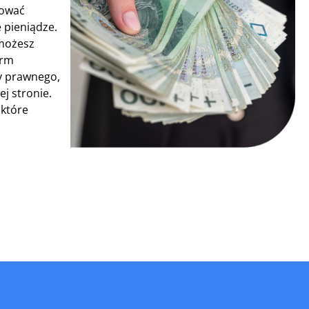
tować
 pieniądze.
 możesz
irm
cy prawnego,
j stronie.
 które