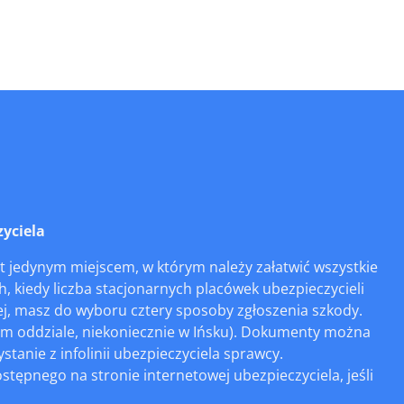
yciela
st jedynym miejscem, w którym należy załatwić wszystkie
, kiedy liczba stacjonarnych placówek ubezpieczycieli
wej, masz do wyboru cztery sposoby zgłoszenia szkody.
ym oddziale, niekoniecznie w Ińsku). Dokumenty można
stanie z infolinii ubezpieczyciela sprawcy.
tępnego na stronie internetowej ubezpieczyciela, jeśli