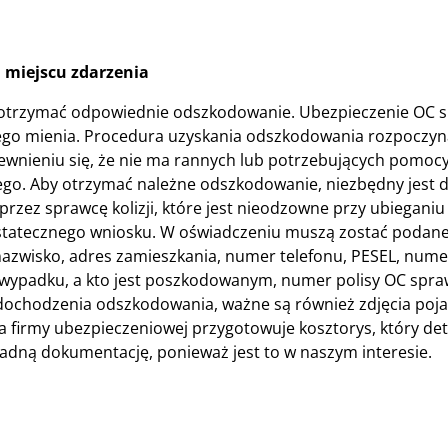
 miejscu zdarzenia
ży otrzymać odpowiednie odszkodowanie. Ubezpieczenie OC 
ego mienia. Procedura uzyskania odszkodowania rozpoczyn
ewnieniu się, że nie ma rannych lub potrzebujących pomoc
ego. Aby otrzymać należne odszkodowanie, niezbędny jest
przez sprawcę kolizji, które jest nieodzowne przy ubieganiu 
tatecznego wniosku. W oświadczeniu muszą zostać podane
, nazwisko, adres zamieszkania, numer telefonu, PESEL, nu
jcą wypadku, a kto jest poszkodowanym, numer polisy OC sp
dochodzenia odszkodowania, ważne są również zdjęcia pojaz
 firmy ubezpieczeniowej przygotowuje kosztorys, który de
adną dokumentację, ponieważ jest to w naszym interesie.