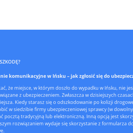
 SZKODĘ?
e komunikacyjne w Ińsku – jak zgłosić się do ubezpiecz
ć, że miejsce, w którym doszło do wypadku w Ińsku, nie je
wiązane z ubezpieczeniem. Zwłaszcza w dzisiejszych czasach
iejsza. Kiedy starasz się o odszkodowanie po kolizji drogo
obić w siedzibie firmy ubezpieczeniowej sprawcy (w dowoln
ć pocztą tradycyjną lub elektroniczną. Inną opcją jest skorzy
zym rozwiązaniem wydaje się skorzystanie z formularza dos
we.