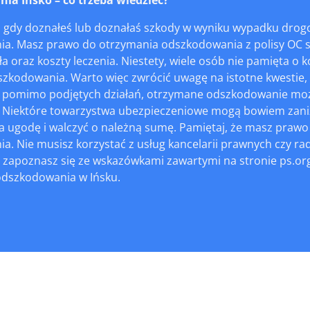
 gdy doznałeś lub doznałaś szkody w wyniku wypadku drogo
a. Masz prawo do otrzymania odszkodowania z polisy OC sp
ła oraz koszty leczenia. Niestety, wiele osób nie pamięta o 
zkodowania. Warto więc zwrócić uwagę na istotne kwestie, 
 pomimo podjętych działań, otrzymane odszkodowanie może b
ę. Niektóre towarzystwa ubezpieczeniowe mogą bowiem zaniż
a ugodę i walczyć o należną sumę. Pamiętaj, że masz prawo
a. Nie musisz korzystać z usług kancelarii prawnych czy 
e zapoznasz się ze wskazówkami zawartymi na stronie ps.or
odszkodowania w Ińsku.