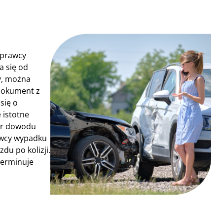
sprawcy
a się od
y, można
 dokument z
się o
 istotne
mer dowodu
rawcy wypadku
du po kolizji.
terminuje