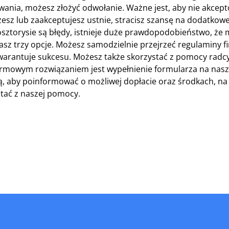
owania, możesz złożyć odwołanie. Ważne jest, aby nie akcep
esz lub zaakceptujesz ustnie, stracisz szansę na dodatkowe
w kosztorysie są błędy, istnieje duże prawdopodobieństwo, że
asz trzy opcje. Możesz samodzielnie przejrzeć regulaminy f
 gwarantuje sukcesu. Możesz także skorzystać z pomocy rad
 darmowym rozwiązaniem jest wypełnienie formularza na nasze
ą, aby poinformować o możliwej dopłacie oraz środkach, na
stać z naszej pomocy.