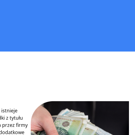
istnieje
i z tytułu
 przez firmy
o dodatkowe