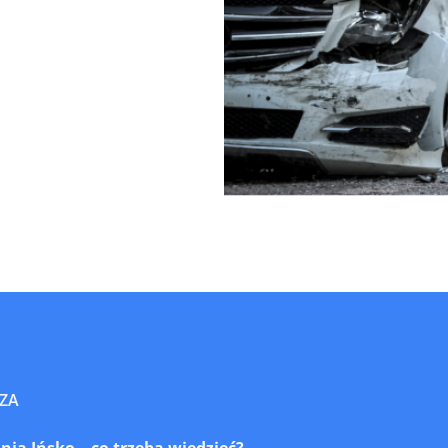
ZA
a Ińsko – co trzeba wiedzieć?