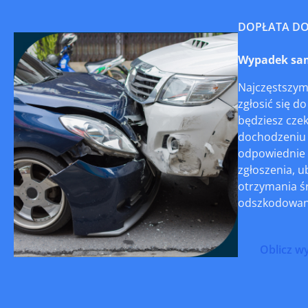
DOPŁATA D
Wypadek sam
Najczęstszym
zgłosić się d
będziesz czek
dochodzeniu 
odpowiednie 
zgłoszenia, u
otrzymania śr
odszkodowan
Oblicz w