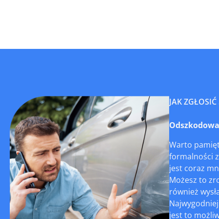
JAK ZGŁOSIĆ
Odszkodowani
Warto pamięta
formalności z
jest coraz mn
Możesz to zr
również wysła
Najwygodniejs
jest to możli