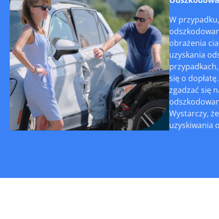
W przypadku,
odszkodowani
obrażenia cia
uzyskania ods
przypadkach,
się o dopłat
zgadzać się n
odszkodowani
Wystarczy, ż
uzyskiwania 