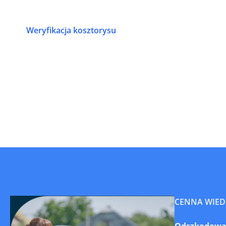
Weryfikacja kosztorysu
CENNA WIED
Odszkodowani