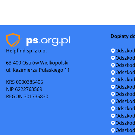
Kalisz Pomorski
Kamień P
Kołobrzeg
Koszalin
Dopłaty d
Maszewo
Mielno
Helpfind sp. z o.o.
Odszkod
Międzyzdroje
Mirosław
Odszkod
63-400 Ostrów Wielkopolski
Odszkod
ul. Kazimierza Pułaskiego 11
Myślibórz
Nowe Wa
Odszkod
Odszkod
KRS 0000385405
Pełczyce
Płoty
Odszkod
NIP 6222763569
Odszkod
REGON 301735830
Police
Połczyn-Z
Odszkod
Odszkod
Recz
Resko
Odszkod
Odszkod
Stargard
Stepnica
Odszkod