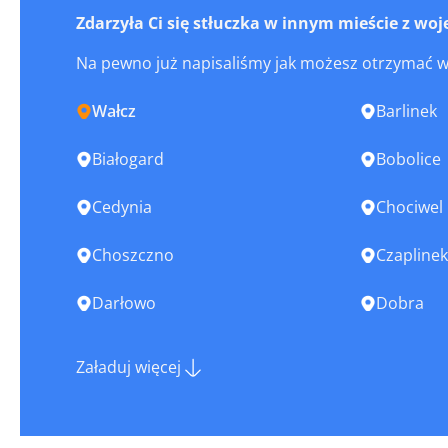
Zdarzyła Ci się stłuczka w innym mieście z 
Na pewno już napisaliśmy jak możesz otrzymać 
Wałcz
Barlinek
Białogard
Bobolice
Cedynia
Chociwel
Choszczno
Czaplinek
Darłowo
Dobra
Drawno
Drawsko 
Załaduj więcej
Golczewo
Goleniów
Gryfice
Gryfino