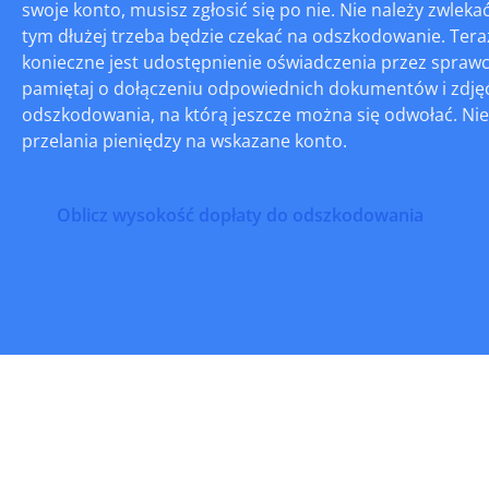
swoje konto, musisz zgłosić się po nie. Nie należy zwlekać
tym dłużej trzeba będzie czekać na odszkodowanie. Ter
konieczne jest udostępnienie oświadczenia przez sprawc
pamiętaj o dołączeniu odpowiednich dokumentów i zdjęć 
odszkodowania, na którą jeszcze można się odwołać. Nie
przelania pieniędzy na wskazane konto.
Oblicz wysokość dopłaty do odszkodowania