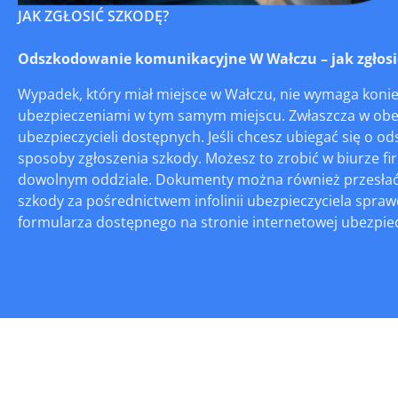
JAK ZGŁOSIĆ SZKODĘ?
Odszkodowanie komunikacyjne W Wałczu – jak zgłosić
Wypadek, który miał miejsce w Wałczu, nie wymaga konie
ubezpieczeniami w tym samym miejscu. Zwłaszcza w obec
ubezpieczycieli dostępnych. Jeśli chcesz ubiegać się o 
sposoby zgłoszenia szkody. Możesz to zrobić w biurze fi
dowolnym oddziale. Dokumenty można również przesłać po
szkody za pośrednictwem infolinii ubezpieczyciela spra
formularza dostępnego na stronie internetowej ubezpieczy