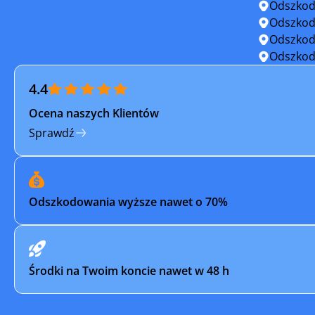
Odszkod
Szczecin
Szczecin
Odszkod
Odszkod
Świnoujście
Trzcińsko
Odszkod
4.4
Tuczno
Tychowo
Ocena naszych Klientów
Wolin
Złocienie
Sprawdź
Odszkodowania wyższe nawet o 70%
Środki na Twoim koncie nawet w 48 h