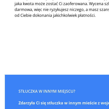
jaka kwota może zostać Ci zaoferowana. Wycena sz
darmowa, więc nie ryzykujesz niczego, a masz sz
od Ciebie dokonania jakichkolwiek płatności.
STŁUCZKA W INNYM MIEJSCU?
Zdarzyła Ci się stłuczka w innym mieście z w