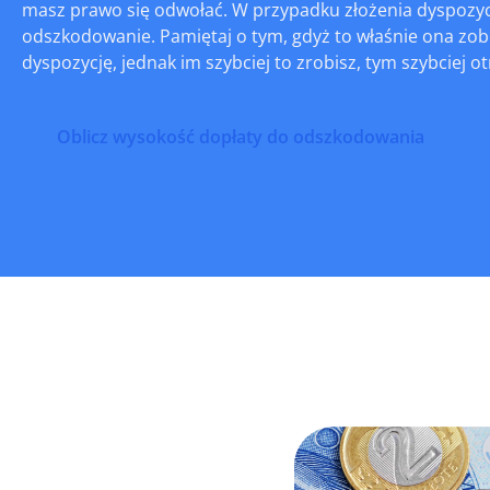
masz prawo się odwołać. W przypadku złożenia dyspozycj
odszkodowanie. Pamiętaj o tym, gdyż to właśnie ona zobo
dyspozycję, jednak im szybciej to zrobisz, tym szybciej o
Oblicz wysokość dopłaty do odszkodowania