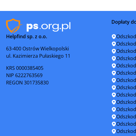
Kostrzyn
Kościan
Dopłaty d
Koźminek
Kórnik
Helpfind sp. z o.o.
Odszkod
Krobia
Krotoszy
Odszkod
63-400 Ostrów Wielkopolski
Odszkod
ul. Kazimierza Pułaskiego 11
Krzyż Wielkopolski
Książ Wie
Odszkod
Odszkod
KRS 0000385405
Luboń
Łobżenic
Odszkod
NIP 6222763569
Odszkod
REGON 301735830
Międzychód
Mikstat
Odszkod
Odszkod
Mosina
Murowana
Odszkod
Odszkod
Nowe Skalmierzyce
Nowy To
Odszkod
Odszkod
Obrzycko
Odolanó
Odszkod