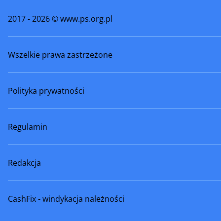
Szamotuły
Śmigiel
2017 - 2026 © www.ps.org.pl
Środa Wielkopolska
Trzcianka
Wszelkie prawa zastrzeżone
Tuliszków
Turek
Warta
Wągrowi
Polityka prywatności
Wielichowo
Witkowo
Wronki
Września
Regulamin
Zagórów
Zbąszyń
Redakcja
Złotów
Żerków
CashFix - windykacja należności