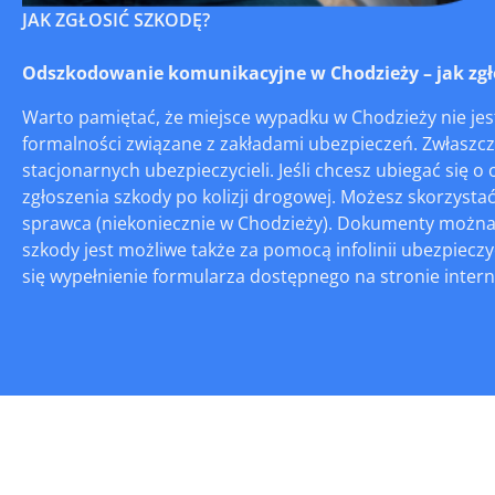
JAK ZGŁOSIĆ SZKODĘ?
Odszkodowanie komunikacyjne w Chodzieży – jak zgłos
Warto pamiętać, że miejsce wypadku w Chodzieży nie je
formalności związane z zakładami ubezpieczeń. Zwłaszcza
stacjonarnych ubezpieczycieli. Jeśli chcesz ubiegać się
zgłoszenia szkody po kolizji drogowej. Możesz skorzyst
sprawca (niekoniecznie w Chodzieży). Dokumenty można r
szkody jest możliwe także za pomocą infolinii ubezpiec
się wypełnienie formularza dostępnego na stronie internet