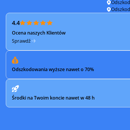
Odszkod
Opatówek
Osieczna
Odszkod
4.4
Ostrów Wielkopolski
Ostrzesz
Ocena naszych Klientów
Pleszew
Pniewy
Sprawdź
Pogorzela
Poniec
Puszczykowo
Pyzdry
Odszkodowania wyższe nawet o 70%
Raszków
Rawicz
Rychwał
Rydzyna
Środki na Twoim koncie nawet w 48 h
Słupca
Sompoln
Sulmierzyce
Swarzędz