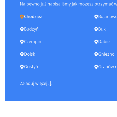
Na pewno już napisaliśmy jak możesz otrzymać 
Chodzież
Bojanow
Budzyń
Buk
Czempiń
Dąbie
Dolsk
Gniezno
Gostyń
Grabów n
Janowiec Wielkopolski
Jaraczew
Załaduj więcej
Jastrowie
Jutrosin
Kępno
Kleczew
Kobylin
Koło