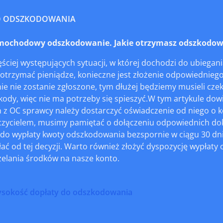
O ODSZKODOWANIA
ochodowy odszkodowanie. Jakie otrzymasz odszkodowa
ęściej występujących sytuacji, w której dochodzi do ubiega
otrzymać pieniądze, konieczne jest złożenie odpowiedniego 
 nie zostanie zgłoszone, tym dłużej będziemy musieli czeka
kody, więc nie ma potrzeby się spieszyć.W tym artykule dow
 OC sprawcy należy dostarczyć oświadczenie od niego o kol
eczycielem, musimy pamiętać o dołączeniu odpowiednich do
do wypłaty kwoty odszkodowania bezspornie w ciągu 30 dni 
ać od tej decyzji. Warto również złożyć dyspozycję wypłaty
zelania środków na nasze konto.
ysokość dopłaty do odszkodowania