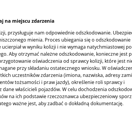
j na miejscu zdarzenia
izji, przysługuje nam odpowiednie odszkodowanie. Ubezpie
niszczonego mienia. Proces ubiegania się o odszkodowanie
e ucierpiał w wyniku kolizji i nie wymaga natychmiastowej p
ego. Aby otrzymać należne odszkodowanie, konieczne jest 
przygotowanie oświadczenia od sprawcy kolizji, które jest 
ymagane przy składaniu ostatecznego wniosku. W oświadcze
stkich uczestników zdarzenia (imiona, nazwiska, adresy zami
tów tożsamości i praw jazdy), określenie roli sprawcy i
dane właścicieli pojazdów. W celu dochodzenia odszkodo
padków na ich podstawie rzeczoznawca ubezpieczeniowy spor
atego ważne jest, aby zadbać o dokładną dokumentację.