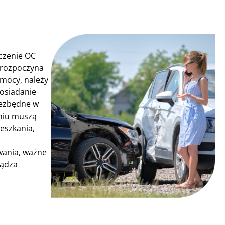
czenie OC
 rozpoczyna
omocy, należy
posiadanie
niezbędne w
niu muszą
eszkania,
wania, ważne
ządza