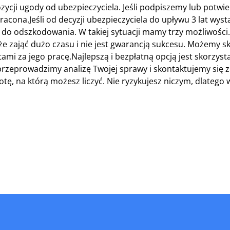
ycji ugody od ubezpieczyciela. Jeśli podpiszemy lub potwi
cona.Jeśli od decyzji ubezpieczyciela do upływu 3 lat wystą
ty do odszkodowania. W takiej sytuacji mamy trzy możliwośc
 zająć dużo czasu i nie jest gwarancją sukcesu. Możemy sk
ami za jego pracę.Najlepszą i bezpłatną opcją jest skorzyst
przeprowadzimy analizę Twojej sprawy i skontaktujemy się z
ę, na którą możesz liczyć. Nie ryzykujesz niczym, dlatego 