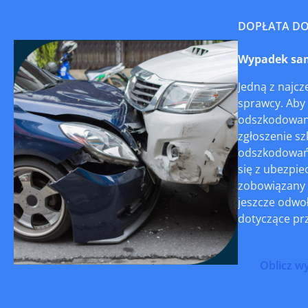
DOPŁATA D
Wypadek sam
Jedną z najcz
sprawcy. Aby 
odszkodowanie
zgłoszenie sz
odszkodowań z
się z ubezpi
zobowiązany 
jeszcze odwoł
dotyczące pr
Oblicz w