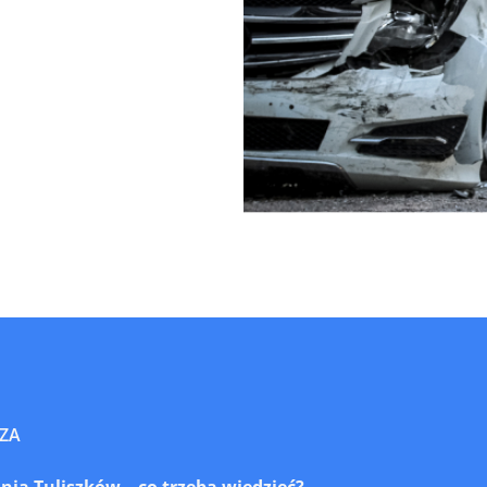
ZA
a Tuliszków – co trzeba wiedzieć?