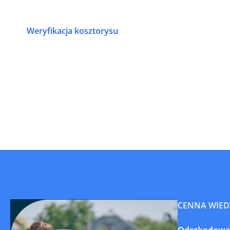
Weryfikacja kosztorysu
CENNA WIED
Odszkodowani