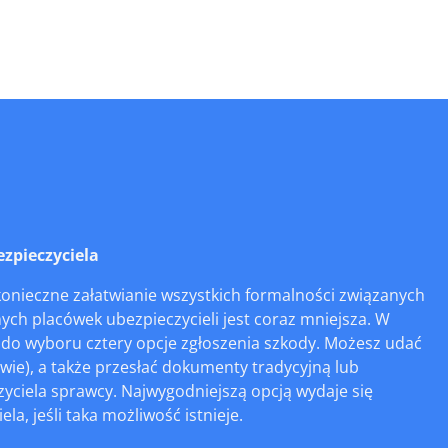
zpieczyciela
 konieczne załatwianie wszystkich formalności związanych
nych placówek ubezpieczycieli jest coraz mniejsza. W
o wyboru cztery opcje zgłoszenia szkody. Możesz udać
wie), a także przesłać dokumenty tradycyjną lub
zyciela sprawcy. Najwygodniejszą opcją wydaje się
a, jeśli taka możliwość istnieje.