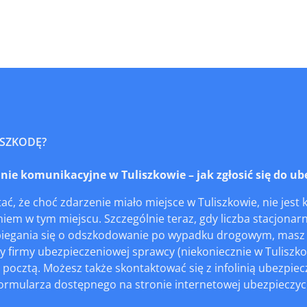
 SZKODĘ?
e komunikacyjne w Tuliszkowie – jak zgłosić się do ube
ć, że choć zdarzenie miało miejsce w Tuliszkowie, nie jest
iem w tym miejscu. Szczególnie teraz, gdy liczba stacjonar
iegania się o odszkodowanie po wypadku drogowym, masz d
by firmy ubezpieczeniowej sprawcy (niekoniecznie w Tuliszko
 pocztą. Możesz także skontaktować się z infolinią ubezpiec
ormularza dostępnego na stronie internetowej ubezpieczyciel