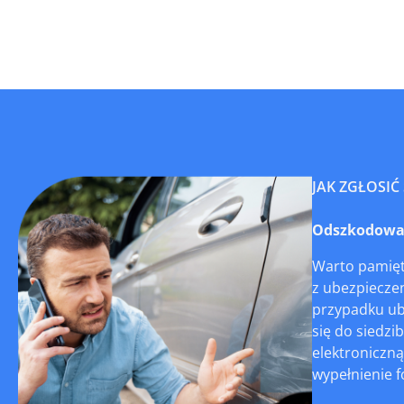
JAK ZGŁOSIĆ
Odszkodowani
Warto pamięta
z ubezpieczen
przypadku ub
się do siedzi
elektroniczną
wypełnienie f