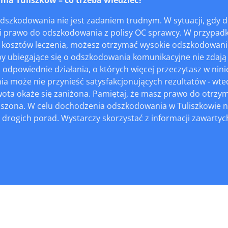
dszkodowania nie jest zadaniem trudnym. W sytuacji, gdy
Ci prawo do odszkodowania z polisy OC sprawcy. W przypadk
 kosztów leczenia, możesz otrzymać wysokie odszkodowani
y ubiegające się o odszkodowania komunikacyjne nie zdają 
 odpowiednie działania, o których więcej przeczytasz w ni
 może nie przynieść satysfakcjonujących rezultatów - wtedy 
ota okaże się zaniżona. Pamiętaj, że masz prawo do otrzym
jszona. W celu dochodzenia odszkodowania w Tuliszkowie ni
drogich porad. Wystarczy skorzystać z informacji zawartych