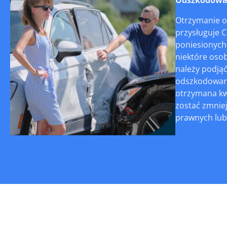
Otrzymanie o
przysługuje 
poniesionych
niektóre osob
należy podjąć
odszkodowania
otrzymana kw
zostać zmnie
prawnych lub 