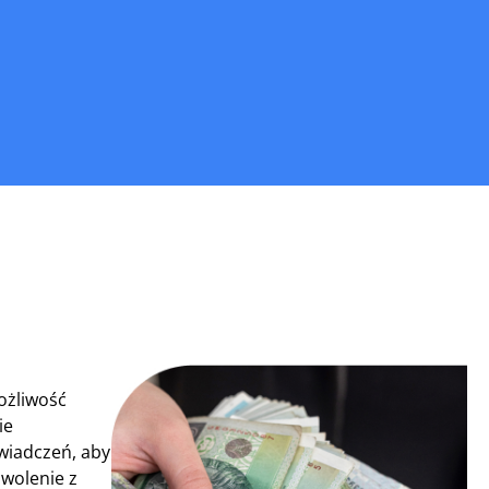
możliwość
ie
świadczeń, aby
owolenie z