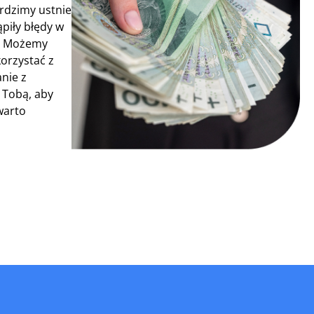
erdzimy ustnie
piły błędy w
i. Możemy
orzystać z
anie z
 Tobą, aby
warto