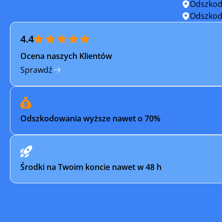
Odszkod
Opalenica
Opatówe
Odszkod
4.4
Ostroróg
Ostrów W
Ocena naszych Klientów
Piła
Pleszew
Sprawdź
Pobiedziska
Pogorzel
Poznań
Puszczy
Odszkodowania wyższe nawet o 70%
Rakoniewice
Raszków
Rogoźno
Rychwał
Środki na Twoim koncie nawet w 48 h
Sieraków
Słupca
Stęszew
Sulmierz