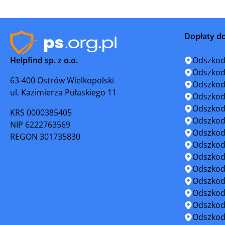
Konin
Kostrzyn
Dopłaty d
Koźmin Wielkopolski
Koźmine
Helpfind sp. z o.o.
Odszkod
Krajenka
Krobia
Odszkod
63-400 Ostrów Wielkopolski
Odszkod
ul. Kazimierza Pułaskiego 11
Krzywiń
Krzyż Wie
Odszkod
Odszkod
KRS 0000385405
Leszno
Luboń
Odszkod
NIP 6222763569
Odszkod
REGON 301735830
Margonin
Międzyc
Odszkod
Odszkod
Miłosław
Mosina
Odszkod
Odszkod
Nekla
Nowe Ska
Odszkod
Odszkod
Oborniki
Obrzycko
Odszkod