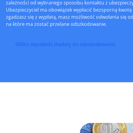
zależności od wybranego sposobu kontaktu z ubezpieczy
Ubezpieczyciel ma obowiązek wypłacić bezsporną kwotę o
zgadzasz się z wypłatą, masz możliwość odwołania się od
na które ma zostać przelane odszkodowanie.
Oblicz wysokość dopłaty do odszkodowania