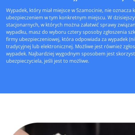
Wypadek, który miał miejsce w Szamocinie, nie oznacza k
ubezpieczeniem w tym konkretnym miejscu. W dzisiejszyc
stacjonarnych, w których można załatwić sprawy związan
wypadku, masz do wyboru cztery sposoby zgłoszenia szko
firmy ubezpieczeniowej, która odpowiada za wypadek (nie
tradycyjnej lub elektronicznej. Możliwe jest również zgł
wypadek. Najbardziej wygodnym sposobem jest skorzysta
ubezpieczyciela, jeśli jest to możliwe.