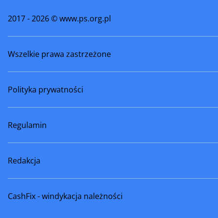
Szamotuły
Śmigiel
2017 - 2026 © www.ps.org.pl
Środa Wielkopolska
Trzcianka
Wszelkie prawa zastrzeżone
Tuliszków
Turek
Warta
Wągrowi
Polityka prywatności
Wielichowo
Witkowo
Wronki
Września
Regulamin
Zagórów
Zbąszyń
Redakcja
Złotów
Żerków
CashFix - windykacja należności