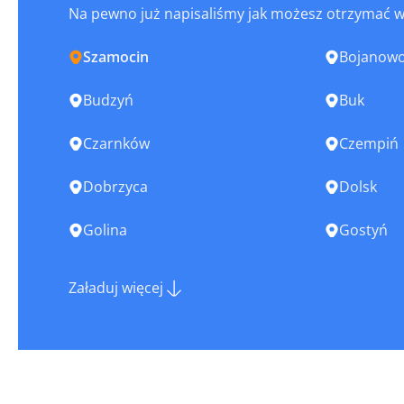
Na pewno już napisaliśmy jak możesz otrzymać 
Szamocin
Bojanow
Budzyń
Buk
Czarnków
Czempiń
Dobrzyca
Dolsk
Golina
Gostyń
Grodzisk Wielkopolski
Janowiec 
Załaduj więcej
Jarocin
Jastrowie
Kalisz
Kępno
Kłecko
Kobylin