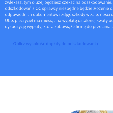
zwlekasz, tym dłużej będziesz czekać na odszkodowanie. 
odszkodowań z OC sprawcy niezbędne będzie złożenie oś
odpowiednich dokumentów i zdjęć szkody w zależności o
Ubezpieczyciel ma miesiąc na wypłatę ustalonej kwoty o
dyspozycję wypłaty, która zobowiąże firmę do przelani
Oblicz wysokość dopłaty do odszkodowania