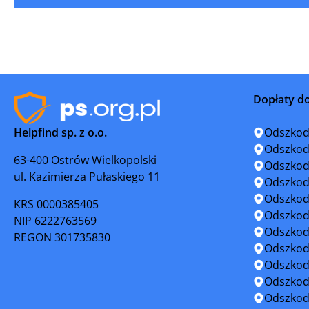
Kalisz
Kępno
Kłecko
Kobylin
Konin
Kostrzyn
Dopłaty d
Koźmin Wielkopolski
Koźmine
Helpfind sp. z o.o.
Odszkod
Krajenka
Krobia
Odszkod
63-400 Ostrów Wielkopolski
Odszkod
ul. Kazimierza Pułaskiego 11
Krzywiń
Krzyż Wie
Odszkod
Odszkod
KRS 0000385405
Leszno
Luboń
Odszkod
NIP 6222763569
Odszkod
REGON 301735830
Margonin
Międzyc
Odszkod
Odszkod
Miłosław
Mosina
Odszkod
Odszkod