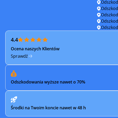
Nekla
Nowe Ska
Odszkod
Odszkod
Oborniki
Obrzycko
Odszkod
Odszkod
Opatówek
Osieczna
Odszkod
4.4
Ostrów Wielkopolski
Ostrzesz
Ocena naszych Klientów
Pleszew
Pniewy
Sprawdź
Pogorzela
Poniec
Puszczykowo
Pyzdry
Odszkodowania wyższe nawet o 70%
Raszków
Rawicz
Rychwał
Rydzyna
Środki na Twoim koncie nawet w 48 h
Słupca
Sompoln