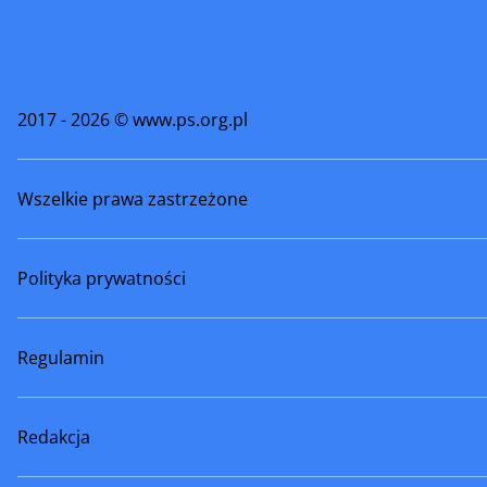
Sulmierzyce
Swarzędz
Szamotuły
Śmigiel
2017 - 2026 © www.ps.org.pl
Środa Wielkopolska
Trzcianka
Wszelkie prawa zastrzeżone
Tuliszków
Turek
Warta
Wągrowi
Polityka prywatności
Wielichowo
Witkowo
Wronki
Września
Regulamin
Zagórów
Zbąszyń
Redakcja
Złotów
Żerków