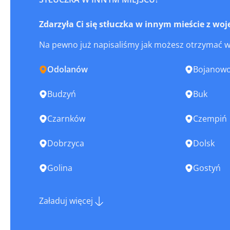
Zdarzyła Ci się stłuczka w innym mieście z w
Na pewno już napisaliśmy jak możesz otrzymać 
Odolanów
Bojanow
Budzyń
Buk
Czarnków
Czempiń
Dobrzyca
Dolsk
Golina
Gostyń
Grodzisk Wielkopolski
Janowiec 
Załaduj więcej
Jarocin
Jastrowie