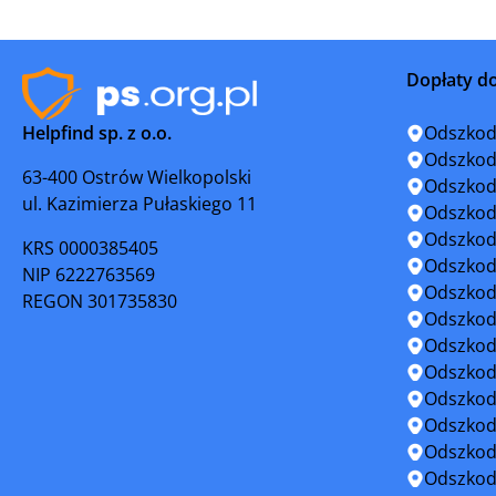
Kruszwica
Lipno
Dopłaty d
Lubraniec
Łabiszyn
Helpfind sp. z o.o.
Odszkod
Mogilno
Mrocza
Odszkod
63-400 Ostrów Wielkopolski
Odszkod
ul. Kazimierza Pułaskiego 11
Nieszawa
Nowe
Odszkod
Odszkod
KRS 0000385405
Osiek
Pakość
Odszkod
NIP 6222763569
Odszkod
REGON 301735830
Przedecz
Radziejó
Odszkod
Odszkod
Rypin
Sępólno K
Odszkod
Odszkod
Solec Kujawski
Strzelno
Odszkod
Odszkod
Ślesin
Świecie
Odszkod