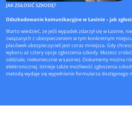
JAK ZGŁOSIĆ SZKODĘ?
Odszkodowanie komunikacyjne w Łasinie – jak zgłosić
Warto wiedzieć, że jeśli wypadek zdarzył się w Łasinie, n
związanych z ubezpieczeniem w tym konkretnym miejscu. 
placówek ubezpieczycieli jest coraz mniejsza. Gdy chc
wyboru aż cztery opcje zgłoszenia szkody. Możesz zrobi
oddziale, niekoniecznie w Łasinie). Dokumenty można ró
elektronicznej. Istnieje także możliwość zgłoszenia szko
metodą wydaje się wypełnienie formularza dostępnego na s