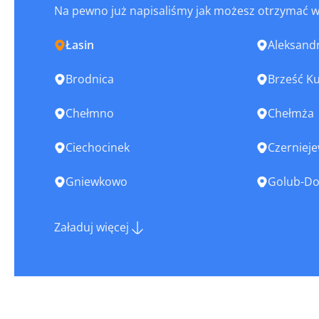
Na pewno już napisaliśmy jak możesz otrzymać 
Łasin
Aleksand
Brodnica
Brześć Ku
Chełmno
Chełmża
Ciechocinek
Czerniej
Gniewkowo
Golub-Do
Górzno
Grudziąd
Załaduj więcej
Izbica Kujawska
Jabłonow
Kaczory
Kamień K
Koronowo
Kowal