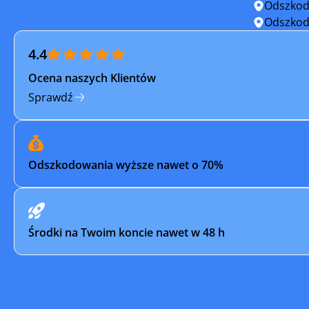
Odszkod
Tuchola
Wąbrzeź
Odszkod
4.4
Włocławek
Żnin
Ocena naszych Klientów
Sprawdź
Odszkodowania wyższe nawet o 70%
Środki na Twoim koncie nawet w 48 h