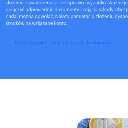
złożenie oświadczenia przez sprawcę wypadku. Ważne je
dołączyć odpowiednie dokumenty i zdjęcia szkody.Ubezp
nadal można odwołać. Należy pamiętać o złożeniu dyspoz
środków na wskazane konto.
Oblicz wysokość dopłaty do odszkodowania