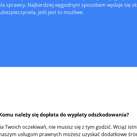
ela sprawcy. Najbardziej wygodnym sposobem wydaje się sk
bezpieczyciela, jeśli jest to możliwe.
Komu należy się dopłata do wypłaty odszkodowania?
a Twoich oczekiwań, nie musisz się z tym godzić. Wciąż istn
 naszym usługom prawnych możesz uzyskać dodatkowe środ