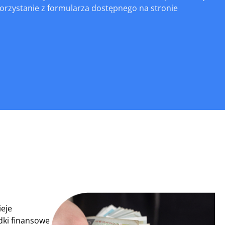
orzystanie z formularza dostępnego na stronie
ieje
ki finansowe