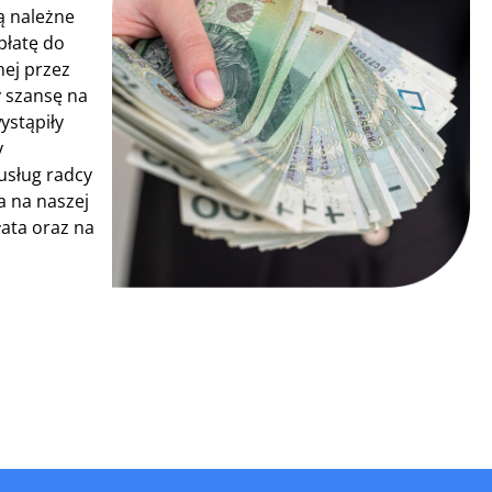
ą należne
płatę do
ej przez
y szansę na
ystąpiły
y
 usług radcy
a na naszej
łata oraz na