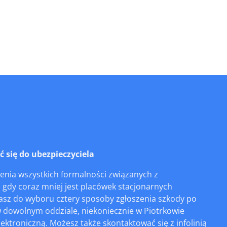
się do ubezpieczyciela
enia wszystkich formalności związanych z
, gdy coraz mniej jest placówek stacjonarnych
masz do wyboru cztery sposoby zgłoszenia szkody po
w dowolnym oddziale, niekoniecznie w Piotrkowie
ktroniczną. Możesz także skontaktować się z infolinią