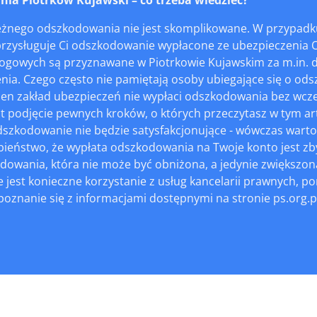
eżnego odszkodowania nie jest skomplikowane. W przypadk
rzysługuje Ci odszkodowanie wypłacone ze ubezpieczenia 
gowych są przyznawane w Piotrkowie Kujawskim za m.in. d
enia. Czego często nie pamiętają osoby ubiegające się o 
żaden zakład ubezpieczeń nie wypłaci odszkodowania bez wcz
t podjęcie pewnych kroków, o których przeczytasz w tym ar
szkodowanie nie będzie satysfakcjonujące - wówczas warto 
eństwo, że wypłata odszkodowania na Twoje konto jest zbyt
dowania, która nie może być obniżona, a jedynie zwiększo
e jest konieczne korzystanie z usług kancelarii prawnych,
oznanie się z informacjami dostępnymi na stronie ps.org.p