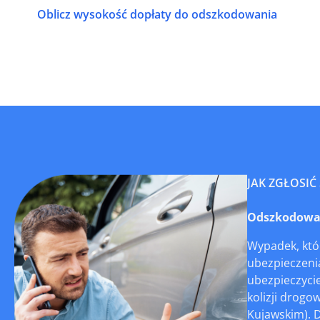
Oblicz wysokość dopłaty do odszkodowania
JAK ZGŁOSIĆ
Odszkodowani
Wypadek, któr
ubezpieczenia
ubezpieczycie
kolizji drogo
Kujawskim). D