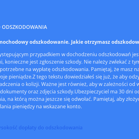
O ODSZKODOWANIA
ochodowy odszkodowanie. Jakie otrzymasz odszkodowa
występującym przypadkiem w dochodzeniu odszkodowań jest
i, konieczne jest zgłoszenie szkody. Nie należy zwlekać z t
potrzebne na wypłatę odszkodowania. Pamiętaj, że masz na to 
je pieniądze.Z tego tekstu dowiedziałeś się już, że aby o
adczenia o kolizji. Ważne jest również, aby w zależności o
dokumenty oraz zdjęcia szkody.Ubezpieczyciel ma 30 dni od
a, na którą można jeszcze się odwołać. Pamiętaj, aby złoż
lania pieniędzy na wskazane konto.
ysokość dopłaty do odszkodowania