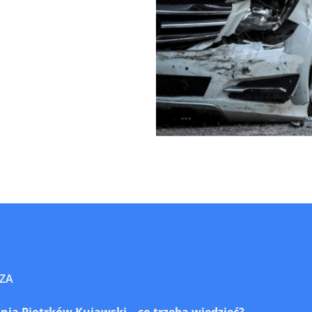
ZA
ia Piotrków Kujawski – co trzeba wiedzieć?