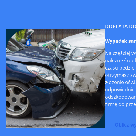
DOPŁATA D
Wypadek sam
Najczęściej 
należne środk
czasu będzie 
otrzymasz swo
złożenie oświ
odpowiednie 
odszkodowani
firmę do prze
Oblicz w