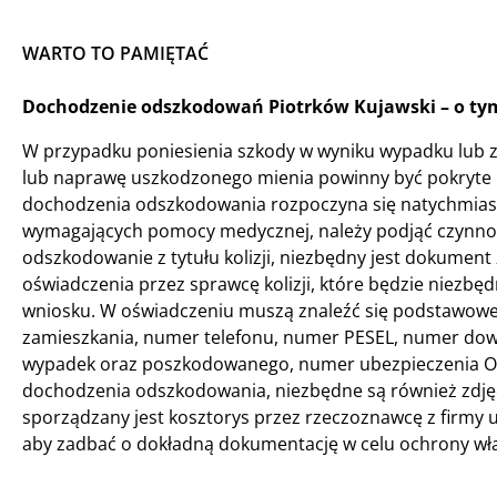
WARTO TO PAMIĘTAĆ
Dochodzenie odszkodowań Piotrków Kujawski – o tym
W przypadku poniesienia szkody w wyniku wypadku lub z
lub naprawę uszkodzonego mienia powinny być pokryte 
dochodzenia odszkodowania rozpoczyna się natychmiast
wymagających pomocy medycznej, należy podjąć czynnoś
odszkodowanie z tytułu kolizji, niezbędny jest dokumen
oświadczenia przez sprawcę kolizji, które będzie niezb
wniosku. W oświadczeniu muszą znaleźć się podstawowe i
zamieszkania, numer telefonu, numer PESEL, numer dowo
wypadek oraz poszkodowanego, numer ubezpieczenia OC
dochodzenia odszkodowania, niezbędne są również zdjęci
sporządzany jest kosztorys przez rzeczoznawcę z firmy
aby zadbać o dokładną dokumentację w celu ochrony wł