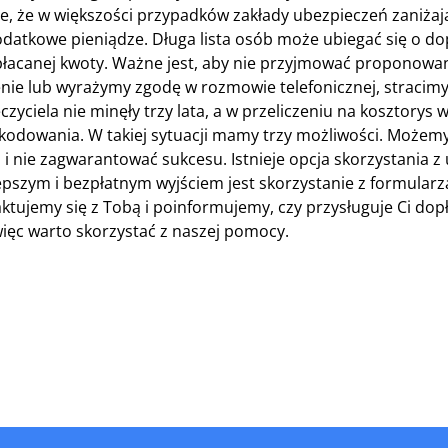
 że w większości przypadków zakłady ubezpieczeń zaniżaj
datkowe pieniądze. Długa lista osób może ubiegać się o do
łacanej kwoty. Ważne jest, aby nie przyjmować proponowan
enie lub wyrażymy zgodę w rozmowie telefonicznej, stracim
zyciela nie minęły trzy lata, a w przeliczeniu na kosztorys w
zkodowania. W takiej sytuacji mamy trzy możliwości. Możem
 i nie zagwarantować sukcesu. Istnieje opcja skorzystania z
lepszym i bezpłatnym wyjściem jest skorzystanie z formularz
ktujemy się z Tobą i poinformujemy, czy przysługuje Ci dop
więc warto skorzystać z naszej pomocy.