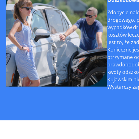
Zdobycie nal
drogowego, p
wypadków dro
kosztów lecz
jest to, że 
Konieczne jes
otrzymane od
prawdopodobi
kwoty odszko
Kujawskim ni
Wystarczy zap