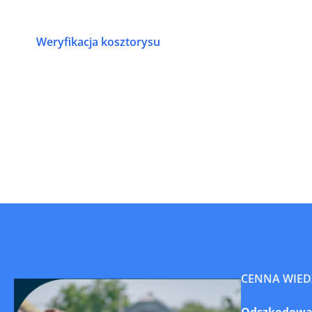
Weryfikacja kosztorysu
CENNA WIED
Odszkodowan