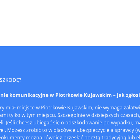
 SZKODĘ?
e komunikacyjne w Piotrkowie Kujawskim – jak zgłosić 
y miał miejsce w Piotrkowie Kujawskim, nie wymaga załatwi
mi tylko w tym miejscu. Szczególnie w dzisiejszych czasach
li. Jeśli chcesz ubiegać się o odszkodowanie po wypadku, 
wej. Możesz zrobić to w placówce ubezpieczyciela sprawcy (
okumenty można również przesłać pocztą tradycyjną lub ele