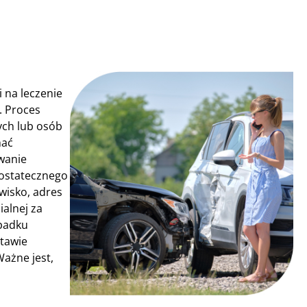
 na leczenie
. Proces
ych lub osób
mać
wanie
 ostatecznego
wisko, adres
alnej za
padku
stawie
ażne jest,