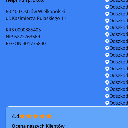
Miasteczko Krajeńskie
Mogilno
Odszkod
63-400 Ostrów Wielkopolski
Odszkod
ul. Kazimierza Pułaskiego 11
Nakło nad Notecią
Nieszawa
Odszkod
Odszkod
KRS 0000385405
Okonek
Osiek
Odszkod
NIP 6222763569
Odszkod
REGON 301735830
Piotrków Kujawski
Przedecz
Odszkod
Odszkod
Radzyń Chełmiński
Rypin
Odszkod
Odszkod
Skępe
Solec Kuj
Odszkod
Odszkod
Szubin
Ślesin
Odszkod
Odszkod
Toruń
Tuchola
Odszkod
4.4
Włocławek
Żnin
Ocena naszych Klientów