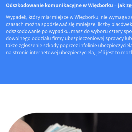
Odszkodowanie komunikacyjne w Więcborku – jak zgło
Wypadek, który miał miejsce w Więcborku, nie wymaga za
czasach można spodziewać się mniejszej liczby placówek s
odszkodowanie po wypadku, masz do wyboru cztery sposo
dowolnego oddziału firmy ubezpieczeniowej sprawcy lub s
także zgłoszenie szkody poprzez infolinię ubezpieczycie
na stronie internetowej ubezpieczyciela, jeśli jest to możl