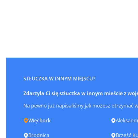
STŁUCZKA W INNYM MIEJSCU?
Zdarzyła Ci się stłuczka w innym mieście z 
Na pewno już napisaliśmy jak możesz otrzymać 
Więcbork
Aleksand
Brodnica
Brześć Ku