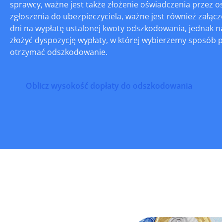
sprawcy, ważne jest także złożenie oświadczenia przez 
zgłoszenia do ubezpieczyciela, ważne jest również załą
dni na wypłatę ustalonej kwoty odszkodowania, jednak 
złożyć dyspozycję wypłaty, w której wybierzemy sposób
otrzymać odszkodowanie.
Oblicz wysokość dopłaty do odszkodowania