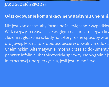
JAK ZGŁOSIĆ SZKODĘ?
Odszkodowanie komunikacyjne w Radzyniu Chełmińskim
Nie jest konieczne, aby formalności związane z wypadki
W dzisiejszych czasach, ze względu na coraz mniejszą lic
złożenia zgłoszenia szkody na cztery różne sposoby w p
drogowej. Można to zrobić osobiście w dowolnym oddzia
Chełmińskim. Alternatywnie, można przesłać dokumenty p
poprzez infolinię ubezpieczyciela sprawcy. Najwygodniej
internetowej ubezpieczyciela, jeśli jest to możliwe.