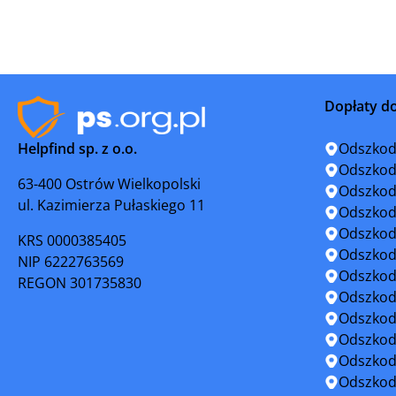
Koronowo
Kowal
Kruszwica
Lipno
Dopłaty d
Lubraniec
Łabiszyn
Helpfind sp. z o.o.
Odszkod
Miasteczko Krajeńskie
Mogilno
Odszkod
63-400 Ostrów Wielkopolski
Odszkod
ul. Kazimierza Pułaskiego 11
Nakło nad Notecią
Nieszawa
Odszkod
Odszkod
KRS 0000385405
Okonek
Osiek
Odszkod
NIP 6222763569
Odszkod
REGON 301735830
Piotrków Kujawski
Przedecz
Odszkod
Odszkod
Rypin
Sępólno K
Odszkod
Odszkod
Solec Kujawski
Strzelno
Odszkod