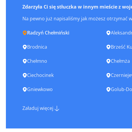
Zdarzyła Ci się stłuczka w innym mieście z 
Na pewno już napisaliśmy jak możesz otrzymać 
Radzyń Chełmiński
Aleksand
Brodnica
Brześć Ku
Chełmno
Chełmża
Ciechocinek
Czerniej
Gniewkowo
Golub-Do
Górzno
Grudziąd
Załaduj więcej
Izbica Kujawska
Jabłonow
Kaczory
Kamień K