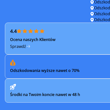
Odszkod
Ślesin
Świecie
Odszkod
Odszkod
Tuchola
Wąbrzeź
Odszkod
4.4
Włocławek
Żnin
Ocena naszych Klientów
Sprawdź
Odszkodowania wyższe nawet o 70%
Środki na Twoim koncie nawet w 48 h