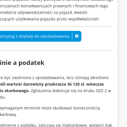
encjalnych konsekwencjach prawnych i finansowych tego
kontekście odpowiedzialności za pojazd, kwestii
czących użytkowania pojazdu przez współwłaścicieli.
korzystaj z dopłaty do odszkodowania
nie a podatek
 być zwolniona z opodatkowania, lecz istnieją określone
eśli wartość darowizny przekracza 36 120 zł, wówczas
ędu skarbowego.
Zgłoszenia dokonuje się na druku SDZ-2 w
zdu.
w wymaganym terminie może skutkować koniecznością
skarbową.
wolnienie z podatku, zaliczają się małżonkowie, wstępni (tak