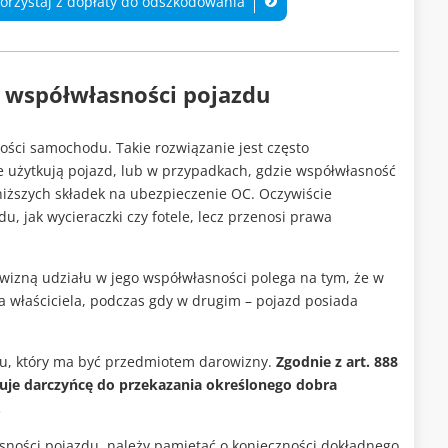
korzystaj z dopłaty do odszkodowania
 współwłasności pojazdu
ści samochodu. Takie rozwiązanie jest często
e użytkują pojazd, lub w przypadkach, gdzie współwłasność
 niższych składek na ubezpieczenie OC. Oczywiście
u, jak wycieraczki czy fotele, lecz przenosi prawa
wizną udziału w jego współwłasności polega na tym, że w
 właściciela, podczas gdy w drugim – pojazd posiada
łu, który ma być przedmiotem darowizny.
Zgodnie z art. 888
uje darczyńcę do przekazania określonego dobra
.
sności pojazdu, należy pamiętać o konieczności dokładnego