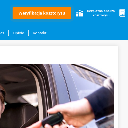
Bezpłatna analiza
Weryfikacja kosztorysu
kosztorysu
nas
Opinie
Kontakt