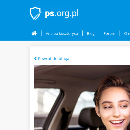
Analiza kosztorysu
Blog
Forum
O 
Powrót do bloga