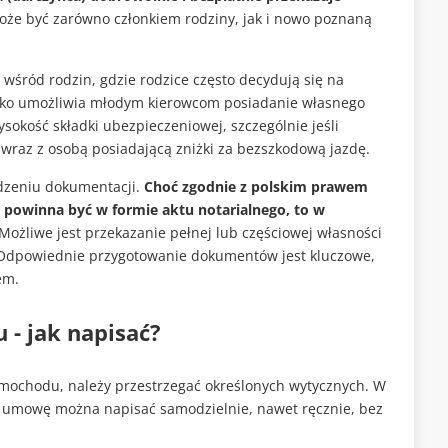
może być zarówno członkiem rodziny, jak i nowo poznaną
wśród rodzin, gdzie rodzice często decydują się na
ylko umożliwia młodym kierowcom posiadanie własnego
sokość składki ubezpieczeniowej, szczególnie jeśli
wraz z osobą posiadającą zniżki za bezszkodową jazdę.
dzeniu dokumentacji.
Choć zgodnie z polskim prawem
 powinna być w formie aktu notarialnego, to w
Możliwe jest przekazanie pełnej lub częściowej własności
. Odpowiednie przygotowanie dokumentów jest kluczowe,
em.
- jak napisać?
ochodu, należy przestrzegać określonych wytycznych. W
ż umowę można napisać samodzielnie, nawet ręcznie, bez