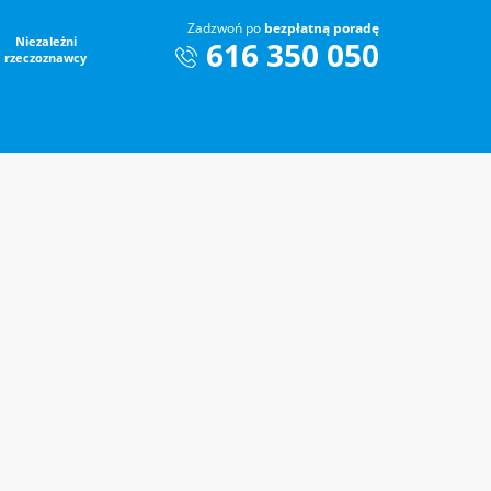
Zadzwoń po
bezpłatną poradę
Niezależni
616 350 050
rzeczoznawcy