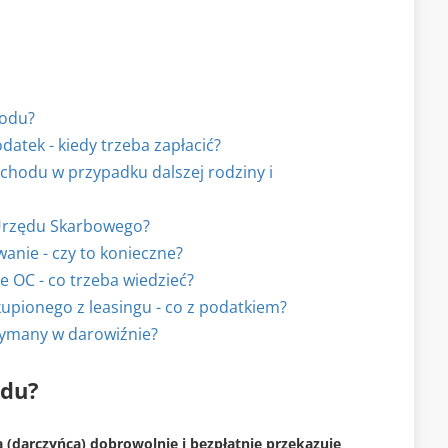
hodu?
atek - kiedy trzeba zapłacić?
chodu w przypadku dalszej rodziny i
 Urzędu Skarbowego?
nie - czy to konieczne?
OC - co trzeba wiedzieć?
ionego z leasingu - co z podatkiem?
ymany w darowiźnie?
odu?
 (darczyńca) dobrowolnie i bezpłatnie przekazuje