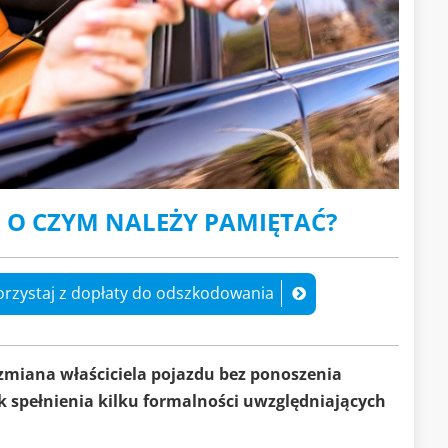
O CZYM NALEŻY PAMIĘTAĆ?
orzystaj z dopłaty do odszkodowania
zmiana właściciela pojazdu bez ponoszenia
 spełnienia kilku formalności uwzględniających