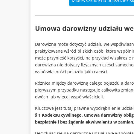
Miałeś szkodę na pojeździe? S
Umowa darowizny udziału we
Darowizna może dotyczyć udziału we współwłasno
praktykowane wśród bliskich osób, które wspólni
może przynieść korzyści, na przykład w zakresie
darowizna nie dotyczy fizycznych części samochod
współwłasności pojazdu jako całości.
Różnica między darowizną całego pojazdu a daro
pierwszym przypadku następuje całkowita zmiana
dwóch lub więcej współwłaścicieli.
Kluczowe jest tutaj prawne wyodrębnienie udzia
§ 1 Kodeksu cywilnego, umowa darowizny oblig
bezpłatnie i bez żądania ekwiwalentu w zamian
Decydując się na darowiznę udziału we współwła