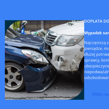
DOPŁATA D
Wypadek sam
Najczęstszą 
pieniądze, mu
dłużej potrw
sprawcy, koni
ubezpieczyci
niepodważaln
odszkodowani
Oblicz w