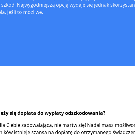
 szkód. Najwygodniejszą opcją wydaje się jednak skorzysta
a, jeśli to możliwe.
eży się dopłata do wypłaty odszkodowania?
t dla Ciebie zadowalająca, nie martw się! Nadal masz możliwo
ików istnieje szansa na dopłatę do otrzymanego świadczen