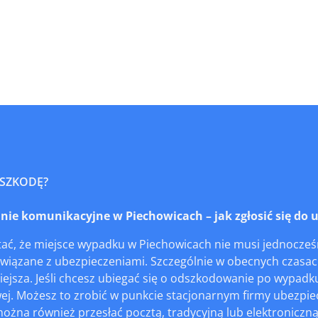
 SZKODĘ?
e komunikacyjne w Piechowicach – jak zgłosić się do u
ać, że miejsce wypadku w Piechowicach nie musi jednocześn
wiązane z ubezpieczeniami. Szczególnie w obecnych czasach
iejsza. Jeśli chcesz ubiegać się o odszkodowanie po wypad
wej. Możesz to zrobić w punkcie stacjonarnym firmy ubezpi
na również przesłać pocztą, tradycyjną lub elektroniczną.