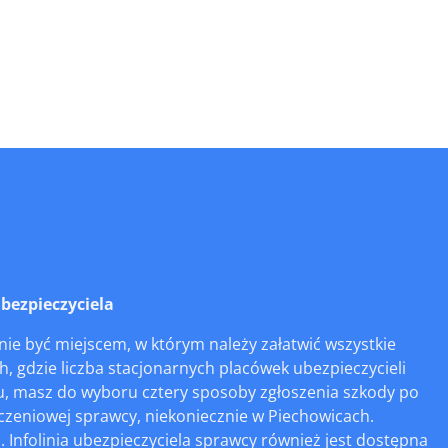
bezpieczyciela
ie być miejscem, w którym należy załatwić wszystkie
, gdzie liczba stacjonarnych placówek ubezpieczycieli
ku, masz do wyboru cztery sposoby zgłoszenia szkody po
eczeniowej sprawcy, niekoniecznie w Piechowicach.
 Infolinia ubezpieczyciela sprawcy również jest dostępna