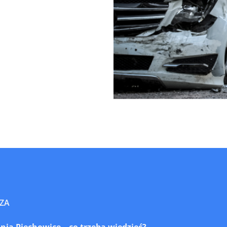
ZA
a Piechowice – co trzeba wiedzieć?