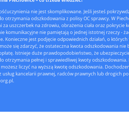
ośćuczynienia nie jest skomplikowane. Jeśli jesteś pokrz
o otrzymania odszkodowania z polisy OC sprawcy. W Piec
 za uszczerbek na zdrowiu, obrażenia ciała oraz pokrycie ko
e komunikacyjne nie pamiętają o jednej istotnej rzeczy - 
. Konieczne jest podjęcie odpowiednich działań, o których w
oże się zdarzyć, że ostateczna kwota odszkodowania nie bę
płatę. Istnieje duże prawdopodobieństwo, że ubezpieczycie
 otrzymania pełnej i sprawiedliwej kwoty odszkodowania. N
 możesz liczyć na wyższą kwotę odszkodowania. Dochodze
z usług kancelarii prawnej, radców prawnych lub drogich p
org.pl.