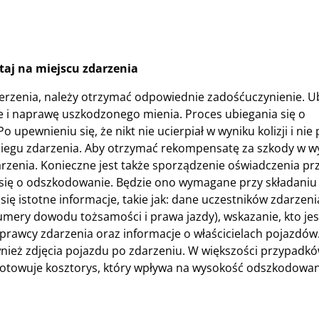
aj na miejscu zdarzenia
erzenia, należy otrzymać odpowiednie zadośćuczynienie. U
 i naprawę uszkodzonego mienia. Proces ubiegania się o
ewnieniu się, że nikt nie ucierpiał w wyniku kolizji i nie
biegu zdarzenia. Aby otrzymać rekompensatę za szkody w 
rzenia. Konieczne jest także sporządzenie oświadczenia pr
a się o odszkodowanie. Będzie ono wymagane przy składaniu
ę istotne informacje, takie jak: dane uczestników zdarzenia
umery dowodu tożsamości i prawa jazdy), wskazanie, kto je
prawcy zdarzenia oraz informacje o właścicielach pojazdów
ież zdjęcia pojazdu po zdarzeniu. W większości przypadkó
otowuje kosztorys, który wpływa na wysokość odszkodowan