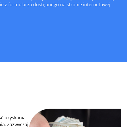
nie z formularza dostępnego na stronie internetowej
ść uzyskania
ia. Zazwyczaj