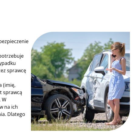
bezpieczenie
 potrzebuje
wypadku
zez sprawcę
 (imię,
st sprawcą
. W
w na ich
ia. Dlatego