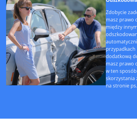
Zdobycie zad
masz prawo d
między innymi
odszkodowani
automatycznie
przypadkach m
dodatkową do
masz prawo do
w ten sposób
skorzystania 
na stronie ps.