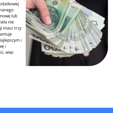
dodatkowej
ymanego
umowę lub
iela nie
ji masz trzy
rantuje
Najlepszym i
ę i
ic, więc