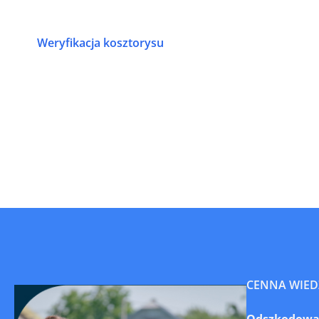
Weryfikacja kosztorysu
CENNA WIED
Odszkodowani