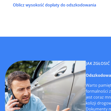
Oblicz wysokość dopłaty do odszkodowania
JAK ZGŁOSIĆ
Odszkodowani
Warto pamięt
formalności z
jest coraz mn
kolizji drogo
Dokumenty moż