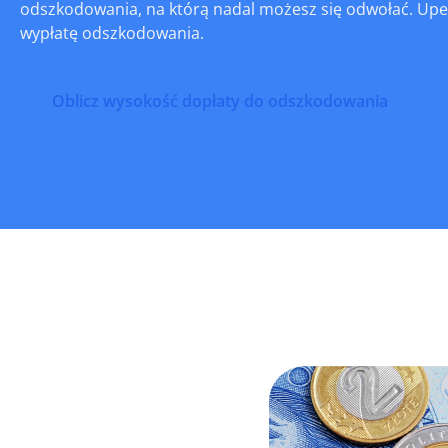
odszkodowania, na którą nadal możesz się odwołać. Upew
wypłatę odszkodowania.
Oblicz wysokość dopłaty do odszkodowania