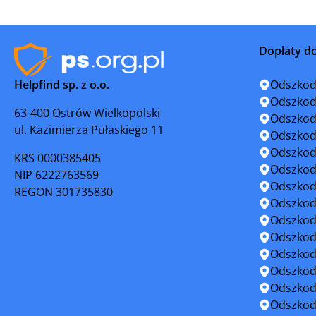
Kamienna Góra
Karpacz
Dopłaty d
Kłodzko
Kowary
Helpfind sp. z o.o.
Odszkod
Lądek-Zdrój
Legnica
Odszkod
63-400 Ostrów Wielkopolski
Odszkod
ul. Kazimierza Pułaskiego 11
Leśnica
Lubań
Odszkod
Odszkod
KRS 0000385405
Lubin
Lubomier
Odszkod
NIP 6222763569
Odszkod
REGON 301735830
Lwówek Śląski
Łęknica
Odszkod
Odszkod
Mieroszów
Międzybó
Odszkod
Odszkod
Miękinia
Milicz
Odszkod
Odszkod
Niemcza
Nowa Ru
Odszkod