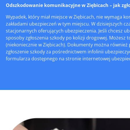
Odszkodowanie komunikacyjne w Ziębicach – jak zgłos
Wypadek, który miał miejsce w Ziębicach, nie wymaga ko
zakładami ubezpieczeń w tym miejscu. W dzisiejszych cza
stacjonarnych oferujących ubezpieczenia. Jeśli chcesz 
sposoby zgłoszenia szkody po kolizji drogowej. Możesz t
(niekoniecznie w Ziębicach). Dokumenty można również pr
zgłoszenie szkody za pośrednictwem infolinii ubezpieczy
formularza dostępnego na stronie internetowej ubezpieczy