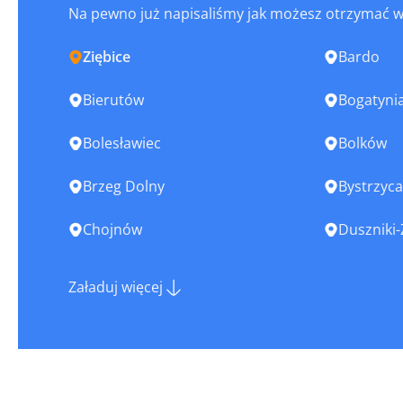
Na pewno już napisaliśmy jak możesz otrzymać 
Ziębice
Bardo
Bierutów
Bogatyni
Bolesławiec
Bolków
Brzeg Dolny
Bystrzyca
Chojnów
Duszniki-
Głogów
Głuszyca
Załaduj więcej
Góra
Gryfów Śl
Jawor
Jaworzyna
Jelcz-Laskowice
Jelenia G