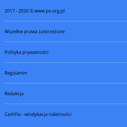
Świdnica
Świebodz
2017 - 2026 © www.ps.org.pl
Świerzawa
Trzebnic
Wszelkie prawa zastrzeżone
Wałbrzych
Węgliniec
Wleń
Wojciesz
Polityka prywatności
Wrocław
Wschowa
Ząbkowice Śląskie
Zgorzele
Regulamin
Złoty Stok
Żarów
Redakcja
CashFix - windykacja należności