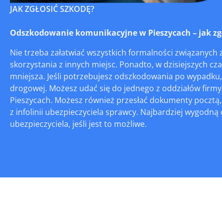
JAK ZGŁOSIĆ SZKODĘ?
Odszkodowanie komunikacyjne w Pieszycach – jak zgło
Nie trzeba załatwiać wszystkich formalności związanych
skorzystania z innych miejsc. Ponadto, w dzisiejszych cz
mniejsza. Jeśli potrzebujesz odszkodowania po wypadku,
drogowej. Możesz udać się do jednego z oddziałów firmy 
Pieszycach. Możesz również przesłać dokumenty pocztą, 
z infolinii ubezpieczyciela sprawcy. Najbardziej wygodną
ubezpieczyciela, jeśli jest to możliwe.