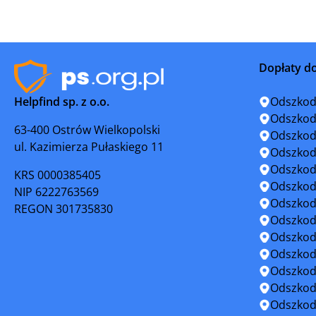
Jelcz-Laskowice
Jelenia G
Kamienna Góra
Karpacz
Dopłaty d
Kłodzko
Kowary
Helpfind sp. z o.o.
Odszkod
Lądek-Zdrój
Legnica
Odszkod
63-400 Ostrów Wielkopolski
Odszkod
ul. Kazimierza Pułaskiego 11
Leśnica
Lubań
Odszkod
Odszkod
KRS 0000385405
Lubin
Lubomier
Odszkod
NIP 6222763569
Odszkod
REGON 301735830
Lwówek Śląski
Łęknica
Odszkod
Odszkod
Mieroszów
Międzybó
Odszkod
Odszkod
Miękinia
Milicz
Odszkod
Odszkod