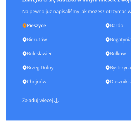
Na pewno już napisaliśmy jak możesz otrzymać 
Pieszyce
Bardo
Bierutów
Bogatyni
Bolesławiec
Bolków
Brzeg Dolny
Bystrzyca
Chojnów
Duszniki-
Głogów
Głuszyca
Załaduj więcej
Góra
Gryfów Śl
Jawor
Jaworzyna