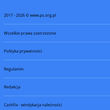
Świebodzice
Świeradó
2017 - 2026 © www.ps.org.pl
Trzebnica
Twardog
Wszelkie prawa zastrzeżone
Węgliniec
Wiązów
Wojcieszów
Wołów
Polityka prywatności
Wschowa
Zawidów
Zgorzelec
Ziębice
Regulamin
Złoty Stok
Żarów
Redakcja
CashFix - windykacja należności