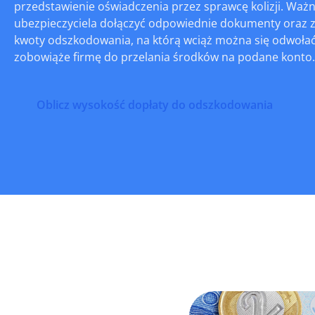
przedstawienie oświadczenia przez sprawcę kolizji. Waż
ubezpieczyciela dołączyć odpowiednie dokumenty oraz zd
kwoty odszkodowania, na którą wciąż można się odwołać
zobowiąże firmę do przelania środków na podane konto.
Oblicz wysokość dopłaty do odszkodowania