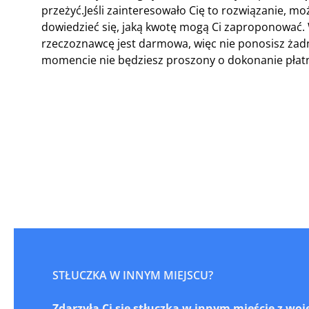
przeżyć.Jeśli zainteresowało Cię to rozwiązanie, mo
dowiedzieć się, jaką kwotę mogą Ci zaproponować
rzeczoznawcę jest darmowa, więc nie ponosisz żad
momencie nie będziesz proszony o dokonanie płatn
STŁUCZKA W INNYM MIEJSCU?
Zdarzyła Ci się stłuczka w innym mieście z w