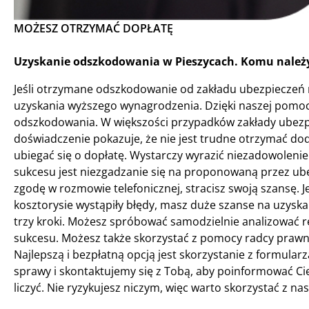
MOŻESZ OTRZYMAĆ DOPŁATĘ
Uzyskanie odszkodowania w Pieszycach. Komu należy
Jeśli otrzymane odszkodowanie od zakładu ubezpieczeń n
uzyskania wyższego wynagrodzenia. Dzięki naszej pomo
odszkodowania. W większości przypadków zakłady ubezpi
doświadczenie pokazuje, że nie jest trudne otrzymać do
ubiegać się o dopłatę. Wystarczy wyrazić niezadowoleni
sukcesu jest niezgadzanie się na proponowaną przez ube
zgodę w rozmowie telefonicznej, stracisz swoją szansę. Jeś
kosztorysie wystąpiły błędy, masz duże szanse na uzys
trzy kroki. Możesz spróbować samodzielnie analizować r
sukcesu. Możesz także skorzystać z pomocy radcy prawneg
Najlepszą i bezpłatną opcją jest skorzystanie z formular
sprawy i skontaktujemy się z Tobą, aby poinformować Ci
liczyć. Nie ryzykujesz niczym, więc warto skorzystać z na