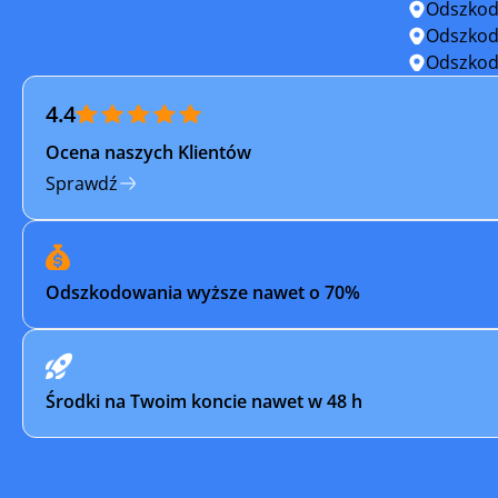
Niemcza
Nowa Ru
Odszkod
Odszkod
Oborniki Śląskie
Oleśnica
Odszkod
4.4
Oława
Otmuch
Ocena naszych Klientów
Pieńsk
Piława G
Sprawdź
Polkowice
Prochowi
Przemków
Radków
Odszkodowania wyższe nawet o 70%
Sobótka
Stronie Ś
Strzelin
Syców
Środki na Twoim koncie nawet w 48 h
Szczytna
Szklarsk
Ścinawa
Środa Ślą