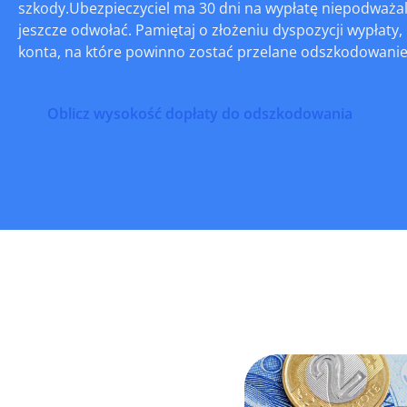
szkody.Ubezpieczyciel ma 30 dni na wypłatę niepodważal
jeszcze odwołać. Pamiętaj o złożeniu dyspozycji wypłat
konta, na które powinno zostać przelane odszkodowanie
Oblicz wysokość dopłaty do odszkodowania