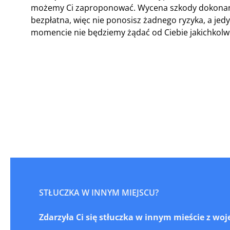
możemy Ci zaproponować. Wycena szkody dokonan
bezpłatna, więc nie ponosisz żadnego ryzyka, a jed
momencie nie będziemy żądać od Ciebie jakichkolwi
STŁUCZKA W INNYM MIEJSCU?
Zdarzyła Ci się stłuczka w innym mieście z w