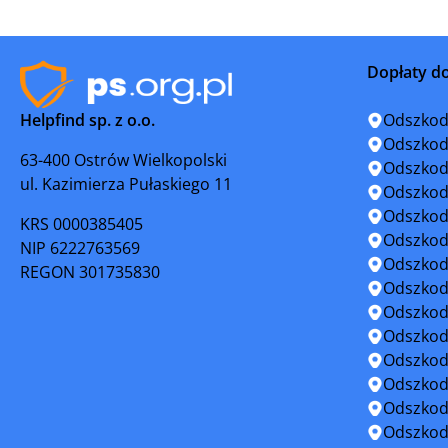
Kamienna Góra
Karpacz
Dopłaty d
Kłodzko
Kowary
Helpfind sp. z o.o.
Odszkod
Lądek-Zdrój
Legnica
Odszkod
63-400 Ostrów Wielkopolski
Odszkod
ul. Kazimierza Pułaskiego 11
Leśnica
Lubań
Odszkod
Odszkod
KRS 0000385405
Lubin
Lubomier
Odszkod
NIP 6222763569
Odszkod
REGON 301735830
Lwówek Śląski
Łęknica
Odszkod
Odszkod
Mieroszów
Międzybó
Odszkod
Odszkod
Miękinia
Milicz
Odszkod
Odszkod
Niemcza
Nowa Ru
Odszkod