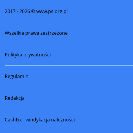
Świebodzice
Świeradó
2017 - 2026 © www.ps.org.pl
Trzebnica
Twardog
Wszelkie prawa zastrzeżone
Węgliniec
Wiązów
Wojcieszów
Wołów
Polityka prywatności
Wschowa
Zawidów
Zgorzelec
Ziębice
Regulamin
Złoty Stok
Żarów
Redakcja
CashFix - windykacja należności