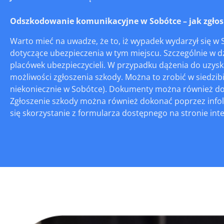
Odszkodowanie komunikacyjne w Sobótce – jak zgłosić
Warto mieć na uwadze, że to, iż wypadek wydarzył się w S
dotyczące ubezpieczenia w tym miejscu. Szczególnie w dzi
placówek ubezpieczycieli. W przypadku dążenia do uzys
możliwości zgłoszenia szkody. Można to zrobić w siedzi
niekoniecznie w Sobótce). Dokumenty można również dost
Zgłoszenie szkody można również dokonać poprzez info
się skorzystanie z formularza dostępnego na stronie inter