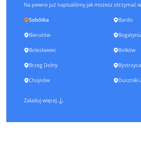
Na pewno już napisaliśmy jak możesz otrzymać 
Sobótka
Bardo
Bierutów
Bogatyni
Bolesławiec
Bolków
Brzeg Dolny
Bystrzyca
Chojnów
Duszniki-
Głogów
Głuszyca
Załaduj więcej
Góra
Gryfów Śl
Jawor
Jaworzyna
Jelcz-Laskowice
Jelenia G