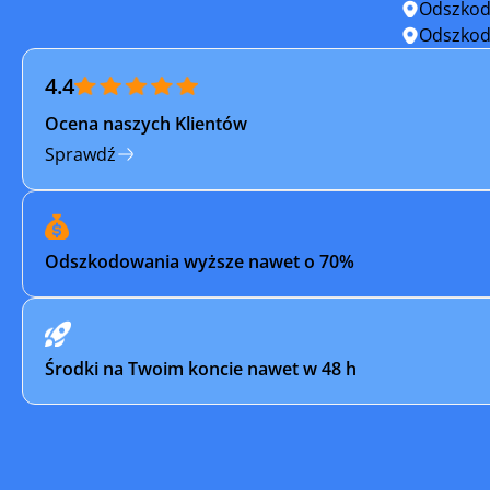
Odszkod
Oborniki Śląskie
Oleśnica
Odszkod
4.4
Oława
Otmuch
Ocena naszych Klientów
Pieńsk
Pieszyce
Sprawdź
Polanica-Zdrój
Polkowic
Prusice
Przemkó
Odszkodowania wyższe nawet o 70%
Siechnice
Stronie Ś
Strzelin
Syców
Środki na Twoim koncie nawet w 48 h
Szczytna
Szklarsk
Ścinawa
Środa Ślą