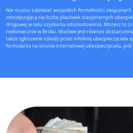
Nie musisz załatwiać wszystkich formalności związanych 
zmniejszającą się liczbę placówek stacjonarnych ubezpiecz
drogowej w celu uzyskania odszkodowania. Możesz to zr
niekoniecznie w Broku. Możliwe jest również dostarczen
także zgłoszenie szkody przez infolinię ubezpieczyciela 
formularza na stronie internetowej ubezpieczyciela, jeśli 