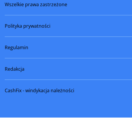
Wszelkie prawa zastrzeżone
Wyszków
Wyszogr
Zakroczym
Ząbki
Polityka prywatności
Zwoleń
Żelechów
Żyrardów
Regulamin
Redakcja
CashFix - windykacja należności