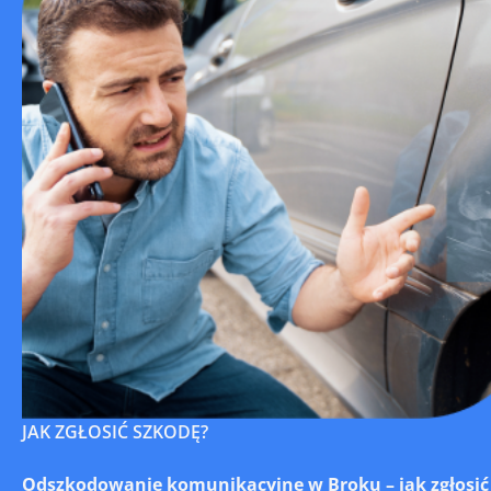
JAK ZGŁOSIĆ SZKODĘ?
Odszkodowanie komunikacyjne w Broku – jak zgłosić s