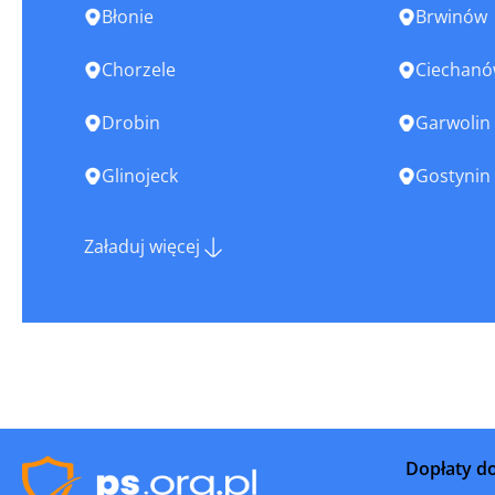
Błonie
Brwinów
Chorzele
Ciechan
Drobin
Garwolin
Glinojeck
Gostynin
Grodzisk Mazowiecki
Grójec
Załaduj więcej
Iłża
Jedlnia-L
Józefów nad Wisłą
Kałuszyn
Kobyłka
Konstanci
Kozienice
Latowicz
Dopłaty d
Lipsk
Lipsko