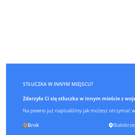
STŁUCZKA W INNYM MIEJSCU?
Zdarzyła Ci się stłuczka w innym mieście z 
Na pewno już napisaliśmy jak możesz otrzymać 
Brok
Białobrze