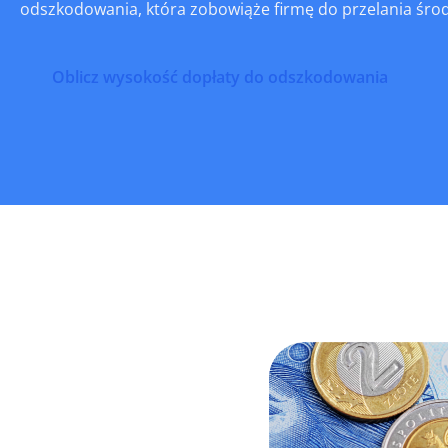
odszkodowania, która zobowiąże firmę do przelania śro
Oblicz wysokość dopłaty do odszkodowania