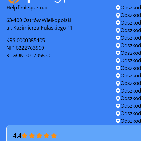
Helpfind sp. z o.o.
Odszkod
Łaskarzew
Łochów
Odszkod
63-400 Ostrów Wielkopolski
Odszkod
ul. Kazimierza Pułaskiego 11
Łosice
Maków Ma
Odszkod
Odszkod
KRS 0000385405
Milanówek
Mińsk Ma
Odszkod
NIP 6222763569
Odszkod
REGON 301735830
Mogielnica
Mordy
Odszkod
Odszkod
Mszczonów
Myszynie
Odszkod
Odszkod
Nowe Miasto
Nowe Mias
Odszkod
Odszkod
Ostrołęka
Ostrów M
Odszkod
Odszkod
Ożarów Mazowiecki
Piaseczn
Odszkod
4.4
Pilawa
Pionki