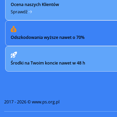
Ocena naszych Klientów
Płońsk
Podkowa 
Sprawdź
Przasnysz
Przysuch
Raciąż
Radom
Odszkodowania wyższe nawet o 70%
Różan
Sanniki
Siedlce
Sierpc
Środki na Twoim koncie nawet w 48 h
Sochaczew
Sochocin
Sulejówek
Szydłowi
Tłuszcz
Warka
2017 - 2026 © www.ps.org.pl
Węgrów
Wiskitki