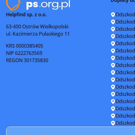
Legionowo
Lipsk
Helpfind sp. z o.o.
Odszkod
Lubowidz
Łaskarze
Odszkod
63-400 Ostrów Wielkopolski
Odszkod
ul. Kazimierza Pułaskiego 11
Łomianki
Łosice
Odszkod
Odszkod
KRS 0000385405
Marki
Milanówe
Odszkod
NIP 6222763569
Odszkod
REGON 301735830
Mława
Mogielni
Odszkod
Odszkod
Mrozy
Mszczon
Odszkod
Odszkod
Nasielsk
Nowe Mia
Odszkod
Odszkod
Nowy Dwór Mazowiecki
Ostrołęk
Odszkod
Odszkod
Otwock
Ożarów M
Odszkod