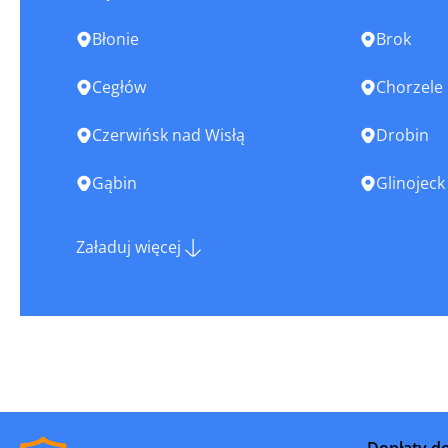
Błonie
Brok
Cegłów
Chorzele
Czerwińsk nad Wisłą
Drobin
Gąbin
Glinojeck
Góra Kalwaria
Grodzisk
Załaduj więcej
Halinów
Iłża
Józefów
Józefów n
Karczew
Kobyłka
Kosów Lacki
Kozienice
Dopłaty d