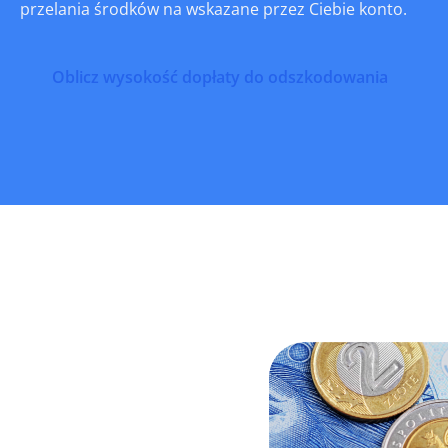
przelania środków na wskazane przez Ciebie konto.
Oblicz wysokość dopłaty do odszkodowania