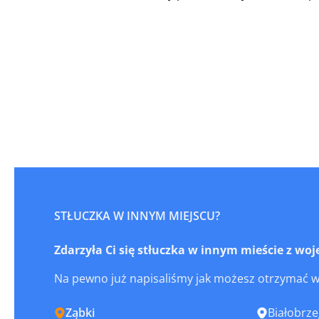
STŁUCZKA W INNYM MIEJSCU?
Zdarzyła Ci się stłuczka w innym mieście z 
Na pewno już napisaliśmy jak możesz otrzymać 
Ząbki
Białobrze