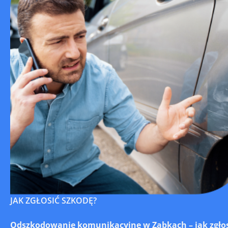
JAK ZGŁOSIĆ SZKODĘ?
Odszkodowanie komunikacyjne w Ząbkach – jak zgłosi