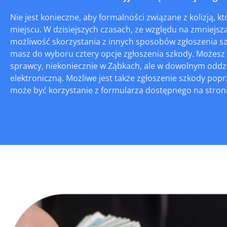
Nie jest konieczne, aby formalności związane z kolizją, 
miejscu. W dzisiejszych czasach, ze względu na zmniejszaj
możliwość skorzystania z innych sposobów zgłoszenia sz
masz do wyboru cztery opcje zgłoszenia szkody. Możesz
sprawcy, niekoniecznie w Ząbkach, ale w dowolnym oddz
elektroniczną. Możliwe jest także zgłoszenie szkody po
może być korzystanie z formularza dostępnego na stronie 