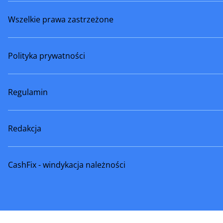
Wszelkie prawa zastrzeżone
Wołomin
Wyszków
Wyśmierzyce
Zakrocz
Polityka prywatności
Zwoleń
Żelechów
Żyrardów
Regulamin
Redakcja
CashFix - windykacja należności