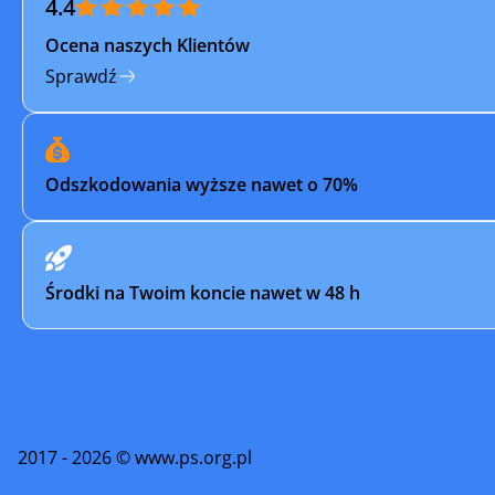
4.4
Piastów
Pilawa
Ocena naszych Klientów
Płock
Płońsk
Sprawdź
Pruszków
Przasnys
Pułtusk
Raciąż
Odszkodowania wyższe nawet o 70%
Radzymin
Różan
Serock
Siedlce
Środki na Twoim koncie nawet w 48 h
Skaryszew
Sochacz
Sokołów Podlaski
Sulejówe
Tarczyn
Tłuszcz
2017 - 2026 © www.ps.org.pl
Warszawa
Węgrów