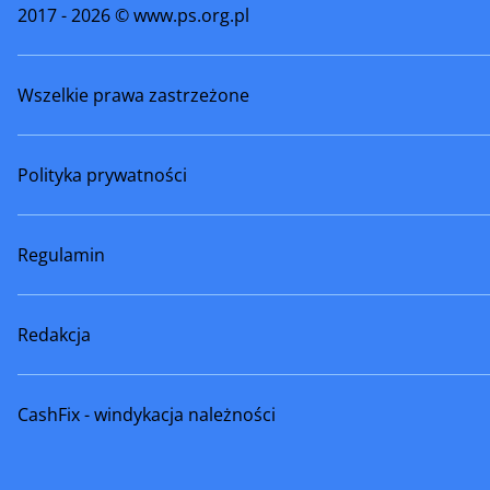
2017 - 2026 © www.ps.org.pl
Węgrów
Wiskitki
Wszelkie prawa zastrzeżone
Wyszków
Wyszogr
Zakroczym
Ząbki
Polityka prywatności
Zwoleń
Żelechów
Żyrardów
Regulamin
Redakcja
CashFix - windykacja należności