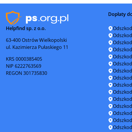
Kosów Lacki
Kozienice
Dopłaty d
Legionowo
Lipsk
Helpfind sp. z o.o.
Odszkod
Lubowidz
Łaskarze
Odszkod
63-400 Ostrów Wielkopolski
Odszkod
ul. Kazimierza Pułaskiego 11
Łomianki
Łosice
Odszkod
Odszkod
KRS 0000385405
Marki
Milanówe
Odszkod
NIP 6222763569
Odszkod
REGON 301735830
Mława
Mogielni
Odszkod
Odszkod
Mrozy
Mszczon
Odszkod
Odszkod
Nasielsk
Nowe Mias
Odszkod
Odszkod
Ostrołęka
Ostrów M
Odszkod
Odszkod