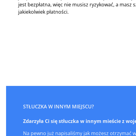
jest bezpłatna, więc nie musisz ryzykować, a masz
jakiekolwiek płatności.
STŁUCZKA W INNYM MIEJSCU?
Zdarzyła Ci się stłuczka w innym mieście z 
Na pewno już napisaliśmy jak możesz otrzymać 