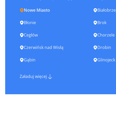
Nowe Miasto
Białobrze
Błonie
Brok
Cegłów
Chorzele
Czerwińsk nad Wisłą
Drobin
Gąbin
Glinojeck
Góra Kalwaria
Grodzisk
Załaduj więcej
Halinów
Iłża
Józefów
Józefów n
Karczew
Kobyłka