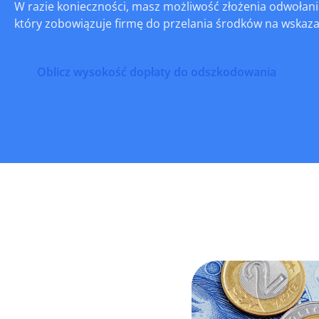
W razie konieczności, masz możliwość złożenia odwołan
który zobowiązuje firmę do przelania środków na wskaz
Oblicz wysokość dopłaty do odszkodowania