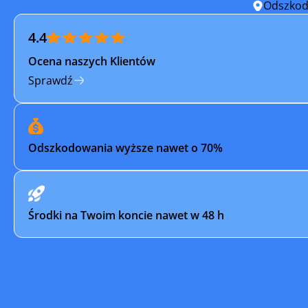
Ożarów Mazowiecki
Piaseczn
Odszkod
4.4
Pilawa
Pionki
Ocena naszych Klientów
Płońsk
Podkowa 
Sprawdź
Przasnysz
Przysuch
Raciąż
Radom
Odszkodowania wyższe nawet o 70%
Różan
Sanniki
Siedlce
Sierpc
Środki na Twoim koncie nawet w 48 h
Sochaczew
Sochocin
Sulejówek
Szydłowi
Tłuszcz
Warka