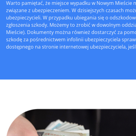
Warto pamiętać, że miejsce wypadku w Nowym Mieście ni
związane z ubezpieczeniem. W dzisiejszych czasach możn
ubezpieczycieli. W przypadku ubiegania się o odszko
zgłoszenia szkody. Możemy to zrobić w dowolnym oddzi
Mieście). Dokumenty można również dostarczyć za pomocą
szkodę za pośrednictwem infolinii ubezpieczyciela spraw
dostępnego na stronie internetowej ubezpieczyciela, jeśli