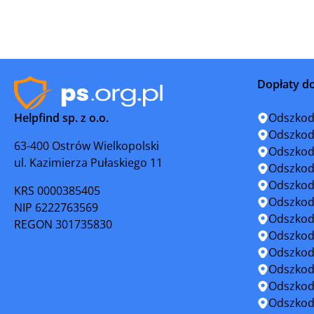
Karczew
Kobyłka
Kosów Lacki
Kozienice
Dopłaty d
Legionowo
Lipsk
Helpfind sp. z o.o.
Odszkod
Lubowidz
Łaskarze
Odszkod
63-400 Ostrów Wielkopolski
Odszkod
ul. Kazimierza Pułaskiego 11
Łomianki
Łosice
Odszkod
Odszkod
KRS 0000385405
Marki
Milanówe
Odszkod
NIP 6222763569
Odszkod
REGON 301735830
Mława
Mogielni
Odszkod
Odszkod
Mrozy
Mszczon
Odszkod
Odszkod
Nasielsk
Nowe Mia
Odszkod