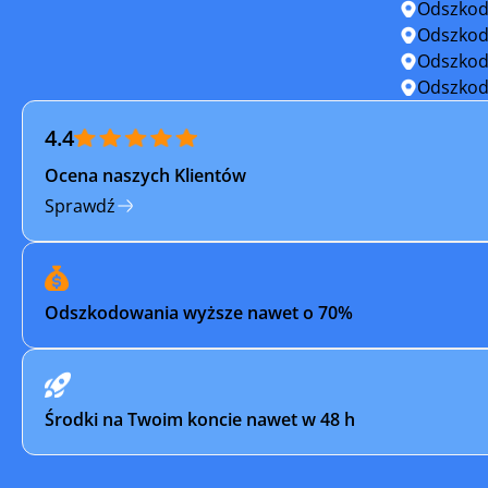
Odszkod
Nowy Dwór Mazowiecki
Ostrołęk
Odszkod
Odszkod
Otwock
Ożarów M
Odszkod
4.4
Piastów
Pilawa
Ocena naszych Klientów
Płock
Płońsk
Sprawdź
Pruszków
Przasnys
Pułtusk
Raciąż
Odszkodowania wyższe nawet o 70%
Radzymin
Różan
Serock
Siedlce
Środki na Twoim koncie nawet w 48 h
Skaryszew
Sochacz