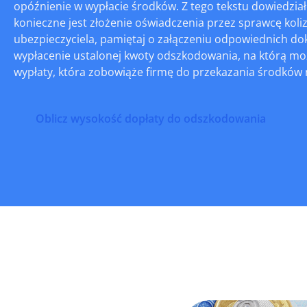
opóźnienie w wypłacie środków. Z tego tekstu dowiedzia
konieczne jest złożenie oświadczenia przez sprawcę koli
ubezpieczyciela, pamiętaj o załączeniu odpowiednich do
wypłacenie ustalonej kwoty odszkodowania, na którą moż
wypłaty, która zobowiąże firmę do przekazania środków
Oblicz wysokość dopłaty do odszkodowania