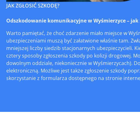
JAK ZGŁOSIĆ SZKODĘ?
Odszkodowanie komunikacyjne w Wyśmierzyce – jak zg
Warto pamiętać, że choć zdarzenie miało miejsce w Wyśm
ubezpieczeniami muszą być załatwione właśnie tam. Zwła
mniejszej liczby siedzib stacjonarnych ubezpieczycieli
cztery sposoby zgłoszenia szkody po kolizji drogowej. M
dowolnym oddziale, niekoniecznie w Wyśmierzycach). Do
elektroniczną. Możliwe jest także zgłoszenie szkody popr
skorzystanie z formularza dostępnego na stronie internet