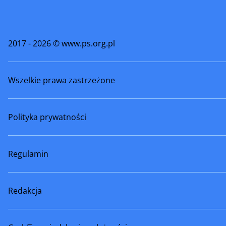
Sokołów Podlaski
Sulejówe
Tarczyn
Tłuszcz
2017 - 2026 © www.ps.org.pl
Warszawa
Węgrów
Wszelkie prawa zastrzeżone
Wołomin
Wyszków
Zakroczym
Ząbki
Polityka prywatności
Zwoleń
Żelechów
Żyrardów
Regulamin
Redakcja