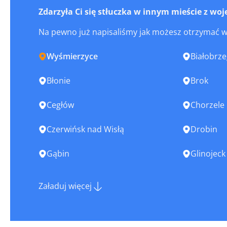
Zdarzyła Ci się stłuczka w innym mieście z 
Na pewno już napisaliśmy jak możesz otrzymać 
Wyśmierzyce
Białobrze
Błonie
Brok
Cegłów
Chorzele
Czerwińsk nad Wisłą
Drobin
Gąbin
Glinojeck
Góra Kalwaria
Grodzisk
Załaduj więcej
Halinów
Iłża
Józefów
Józefów n