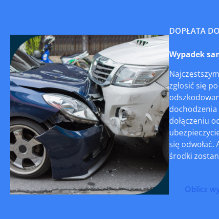
DOPŁATA D
Wypadek sam
Najczęstszym
zgłosić się p
odszkodowania
dochodzenia 
dołączeniu o
ubezpieczycie
się odwołać. 
środki zostan
Oblicz w