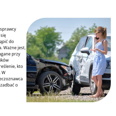
 sprawcy
się
ąpić do
. Ważne jest,
agane przy
ników
eślenie, kto
. W
rzeczoznawca
 zadbać o