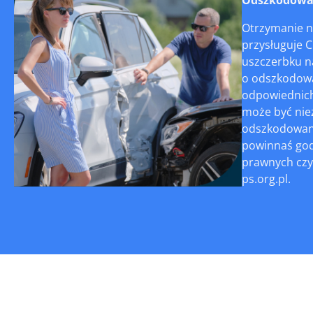
Otrzymanie n
przysługuje 
uszczerbku na
o odszkodowan
odpowiednich 
może być niez
odszkodowanie
powinnaś god
prawnych czy
ps.org.pl.