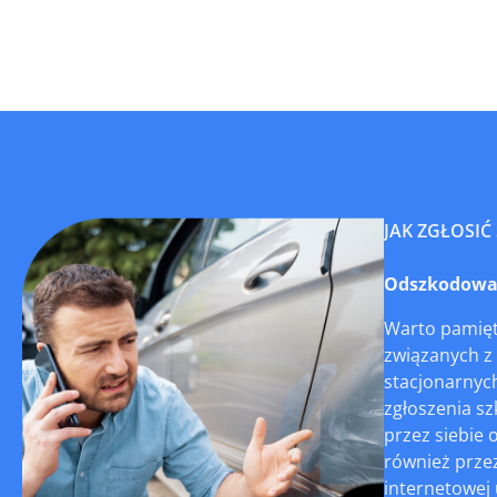
JAK ZGŁOSIĆ
Odszkodowani
Warto pamięta
związanych z
stacjonarnyc
zgłoszenia sz
przez siebie 
również przez
internetowej u