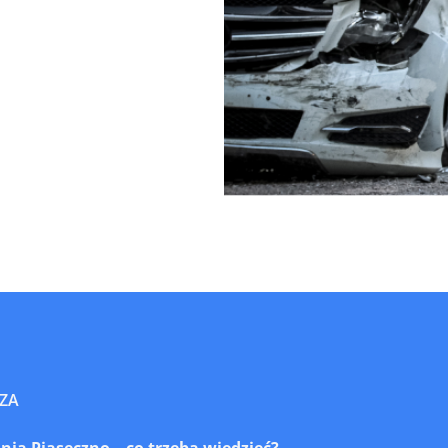
ZA
a Piaseczno – co trzeba wiedzieć?