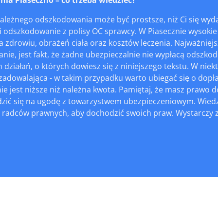
ależnego odszkodowania może być prostsze, niż Ci się wy
Ci odszkodowanie z polisy OC sprawcy. W Piasecznie wysok
 zdrowiu, obrażeń ciała oraz kosztów leczenia. Najważniejs
ie, jest fakt, że żadne ubezpieczalnie nie wypłacą odszko
działań, o których dowiesz się z niniejszego tekstu. W ni
adowalająca - w takim przypadku warto ubiegać się o dopła
 jest niższe niż należna kwota. Pamiętaj, że masz prawo d
zić się na ugodę z towarzystwem ubezpieczeniowym. Wiedz,
 radców prawnych, aby dochodzić swoich praw. Wystarczy z