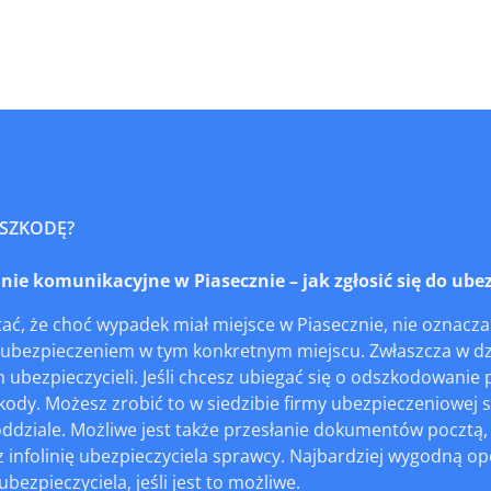
 SZKODĘ?
e komunikacyjne w Piasecznie – jak zgłosić się do ubez
ć, że choć wypadek miał miejsce w Piasecznie, nie oznacza 
 ubezpieczeniem w tym konkretnym miejscu. Zwłaszcza w dzis
h ubezpieczycieli. Jeśli chcesz ubiegać się o odszkodowan
kody. Możesz zrobić to w siedzibie firmy ubezpieczeniowej 
oddziale. Możliwe jest także przesłanie dokumentów pocztą,
 infolinię ubezpieczyciela sprawcy. Najbardziej wygodną op
bezpieczyciela, jeśli jest to możliwe.