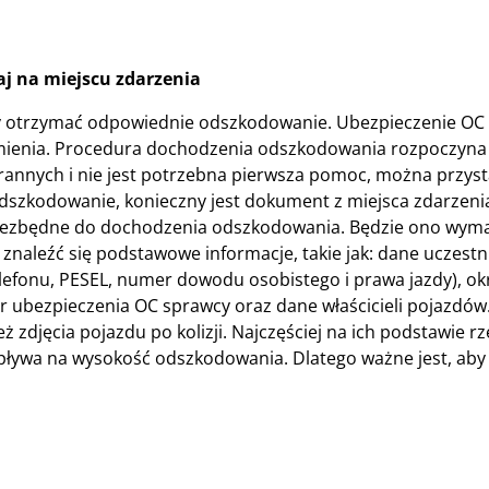
j na miejscu zdarzenia
eży otrzymać odpowiednie odszkodowanie. Ubezpieczenie OC
 mienia. Procedura dochodzenia odszkodowania rozpoczyna 
 rannych i nie jest potrzebna pierwsza pomoc, można przyst
szkodowanie, konieczny jest dokument z miejsca zdarzenia
st niezbędne do dochodzenia odszkodowania. Będzie ono wym
naleźć się podstawowe informacje, takie jak: dane uczest
lefonu, PESEL, numer dowodu osobistego i prawa jazdy), okr
r ubezpieczenia OC sprawcy oraz dane właścicieli pojazdów
djęcia pojazdu po kolizji. Najczęściej na ich podstawie 
wpływa na wysokość odszkodowania. Dlatego ważne jest, aby