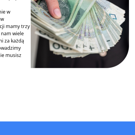
nie w
 w
cji mamy trzy
 nam wiele
mi za każdą
rowadzimy
Nie musisz