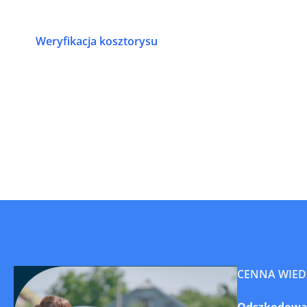
Weryfikacja kosztorysu
CENNA WIED
Odszkodowani