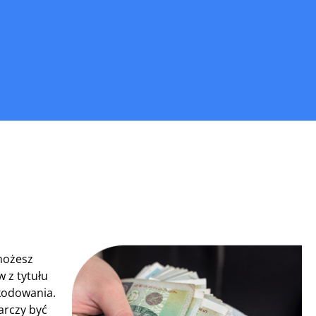
 możesz
 z tytułu
kodowania.
arczy być