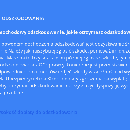
O ODSZKODOWANIA
ochodowy odszkodowanie. Jakie otrzymasz odszkodowa
 powodem dochodzenia odszkodowań jest odzyskiwanie śro
o nie.Należy jak najszybciej zgłosić szkodę, ponieważ im dłuż
. Masz na to trzy lata, ale im później zgłosisz szkodę, tym
odszkodowania z OC sprawcy, konieczne jest przedstawienie
dpowiednich dokumentów i zdjęć szkody w zależności od wy
la.Ubezpieczyciel ma 30 dni od daty zgłoszenia na wypłatę
Aby otrzymać odszkodowanie, należy złożyć dyspozycję wypł
ą przelane.
ysokość dopłaty do odszkodowania