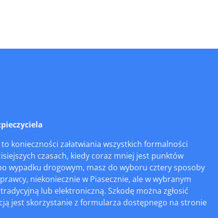
pieczyciela
to konieczności załatwiania wszystkich formalności
iejszych czasach, kiedy coraz mniej jest punktów
ie po wypadku drogowym, masz do wyboru cztery sposoby
sprawcy, niekoniecznie w Piasecznie, ale w wybranym
 tradycyjną lub elektroniczną. Szkodę można zgłosić
cją jest skorzystanie z formularza dostępnego na stronie