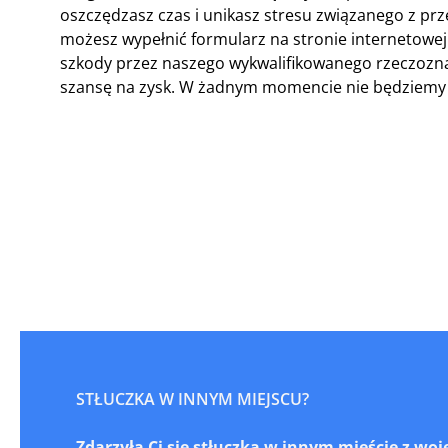
oszczędzasz czas i unikasz stresu związanego z prze
możesz wypełnić formularz na stronie internetowej
szkody przez naszego wykwalifikowanego rzeczoznaw
szansę na zysk. W żadnym momencie nie będziemy C
STŁUCZKA W INNYM MIEJSCU?
Zdarzyła Ci się stłuczka w innym mieście z 