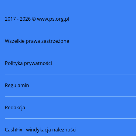
Tłuszcz
Warka
2017 - 2026 © www.ps.org.pl
Węgrów
Wiskitki
Wszelkie prawa zastrzeżone
Wyszków
Wyszogr
Zakroczym
Ząbki
Polityka prywatności
Zwoleń
Żelechów
Żyrardów
Regulamin
Redakcja
CashFix - windykacja należności