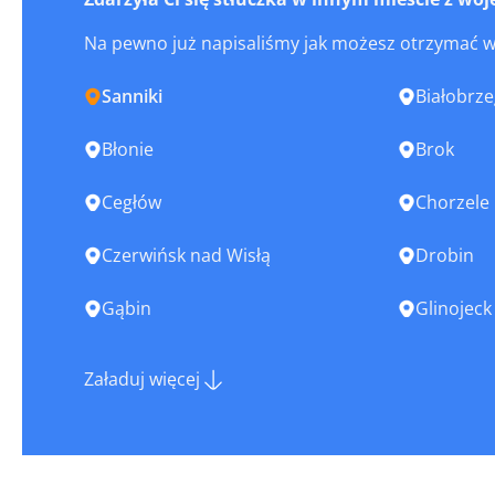
Na pewno już napisaliśmy jak możesz otrzymać 
Sanniki
Białobrze
Błonie
Brok
Cegłów
Chorzele
Czerwińsk nad Wisłą
Drobin
Gąbin
Glinojeck
Góra Kalwaria
Grodzisk
Załaduj więcej
Halinów
Iłża
Józefów
Józefów n