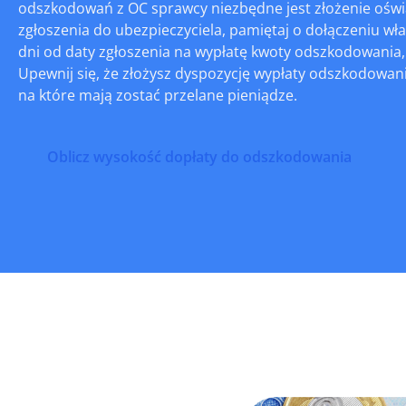
odszkodowań z OC sprawcy niezbędne jest złożenie oświ
zgłoszenia do ubezpieczyciela, pamiętaj o dołączeniu wł
dni od daty zgłoszenia na wypłatę kwoty odszkodowania, 
Upewnij się, że złożysz dyspozycję wypłaty odszkodowan
na które mają zostać przelane pieniądze.
Oblicz wysokość dopłaty do odszkodowania