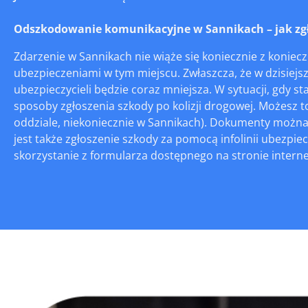
Odszkodowanie komunikacyjne w Sannikach – jak zgło
Zdarzenie w Sannikach nie wiąże się koniecznie z koniec
ubezpieczeniami w tym miejscu. Zwłaszcza, że w dzisiej
ubezpieczycieli będzie coraz mniejsza. W sytuacji, gdy 
sposoby zgłoszenia szkody po kolizji drogowej. Możesz 
oddziale, niekoniecznie w Sannikach). Dokumenty można r
jest także zgłoszenie szkody za pomocą infolinii ubezp
skorzystanie z formularza dostępnego na stronie internet