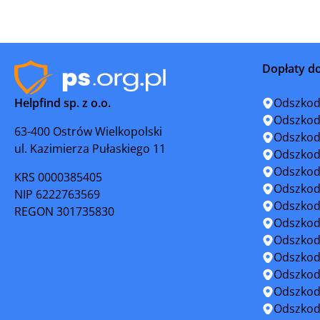
Karczew
Kobyłka
Kosów Lacki
Kozienice
Dopłaty d
Legionowo
Lipsk
Helpfind sp. z o.o.
Odszkod
Lubowidz
Łaskarze
Odszkod
63-400 Ostrów Wielkopolski
Odszkod
ul. Kazimierza Pułaskiego 11
Łomianki
Łosice
Odszkod
Odszkod
KRS 0000385405
Marki
Milanówe
Odszkod
NIP 6222763569
Odszkod
REGON 301735830
Mława
Mogielni
Odszkod
Odszkod
Mrozy
Mszczon
Odszkod
Odszkod
Nasielsk
Nowe Mia
Odszkod
Odszkod