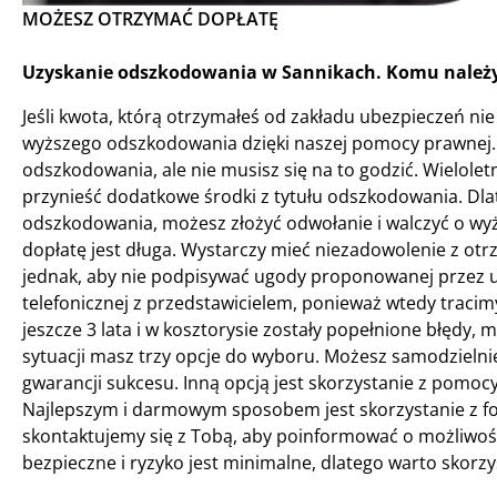
MOŻESZ OTRZYMAĆ DOPŁATĘ
Uzyskanie odszkodowania w Sannikach. Komu należy
Jeśli kwota, którą otrzymałeś od zakładu ubezpieczeń nie 
wyższego odszkodowania dzięki naszej pomocy prawnej. 
odszkodowania, ale nie musisz się na to godzić. Wielole
przynieść dodatkowe środki z tytułu odszkodowania. Dlat
odszkodowania, możesz złożyć odwołanie i walczyć o wyżs
dopłatę jest długa. Wystarczy mieć niezadowolenie z ot
jednak, aby nie podpisywać ugody proponowanej przez 
telefonicznej z przedstawicielem, ponieważ wtedy tracimy
jeszcze 3 lata i w kosztorysie zostały popełnione błędy,
sytuacji masz trzy opcje do wyboru. Możesz samodzielni
gwarancji sukcesu. Inną opcją jest skorzystanie z pomoc
Najlepszym i darmowym sposobem jest skorzystanie z for
skontaktujemy się z Tobą, aby poinformować o możliwości
bezpieczne i ryzyko jest minimalne, dlatego warto skorz