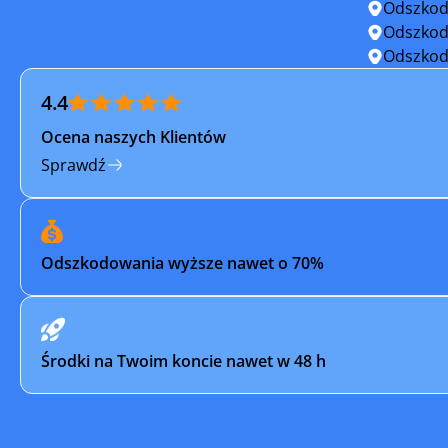
Nowy Dwór Mazowiecki
Ostrołęk
Odszkod
Odszkod
Otwock
Ożarów M
Odszkod
4.4
Piastów
Pilawa
Ocena naszych Klientów
Płock
Płońsk
Sprawdź
Pruszków
Przasnys
Pułtusk
Raciąż
Odszkodowania wyższe nawet o 70%
Radzymin
Różan
Siedlce
Sierpc
Środki na Twoim koncie nawet w 48 h
Sochaczew
Sochocin
Sulejówek
Szydłowi