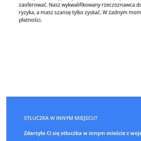
zaoferować. Nasz wykwalifikowany rzeczoznawca do
ryzyka, a masz szansę tylko zyskać. W żadnym mome
płatności.
STŁUCZKA W INNYM MIEJSCU?
Zdarzyła Ci się stłuczka w innym mieście z wo