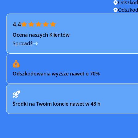
Odszkod
Strumień
Szczekoc
Odszkod
4.4
Świętochłowice
Tarnowsk
Ocena naszych Klientów
Tychy
Ujazd
Sprawdź
Wilamowice
Wisła
Wodzisław
Wodzisław
Odszkodowania wyższe nawet o 70%
Woźniki
Zabrze
Żarki
Żory
Środki na Twoim koncie nawet w 48 h