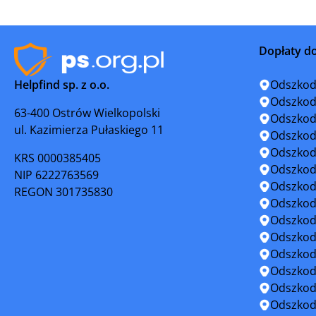
Lędziny
Lubliniec
Dopłaty d
Łazy
Miasteczk
Helpfind sp. z o.o.
Odszkod
Mysłowice
Myszków
Odszkod
63-400 Ostrów Wielkopolski
Odszkod
ul. Kazimierza Pułaskiego 11
Orzesze
Piekary Ś
Odszkod
Odszkod
KRS 0000385405
Poręba
Pszczyna
Odszkod
NIP 6222763569
Odszkod
REGON 301735830
Pyskowice
Racibórz
Odszkod
Odszkod
Radzionków
Ruda Ślą
Odszkod
Odszkod
Rydułtowy
Siemianow
Odszkod
Odszkod
Skoczów
Sosnowie
Odszkod