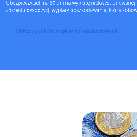
Ubezpieczyciel ma 30 dni na wypłatę niekwestionowanej 
złożeniu dyspozycji wypłaty odszkodowania, która zobow
Oblicz wysokość dopłaty do odszkodowania