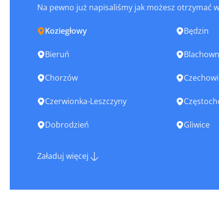
Na pewno już napisaliśmy jak możesz otrzymać 
Koziegłowy
Będzin
Bieruń
Blachown
Chorzów
Czechowi
Czerwionka-Leszczyny
Częstoc
Dobrodzień
Gliwice
Imielin
Jastrząb
Załaduj więcej
Jaworzno
Kalety
Kłobuck
Knurów
Krzanowice
Krzepice