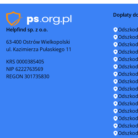
Kuźnia Raciborska
Lędziny
Dopłaty d
Łaziska Górne
Łazy
Helpfind sp. z o.o.
Odszkod
Mikołów
Mysłowic
Odszkod
63-400 Ostrów Wielkopolski
Odszkod
ul. Kazimierza Pułaskiego 11
Ogrodzieniec
Orzesze
Odszkod
Odszkod
KRS 0000385405
Pilica
Poręba
Odszkod
NIP 6222763569
Odszkod
REGON 301735830
Pszów
Pyskowic
Odszkod
Odszkod
Radlin
Radzion
Odszkod
Odszkod
Rybnik
Rydułtow
Odszkod
Odszkod
Siewierz
Skoczów
Odszkod
Odszkod