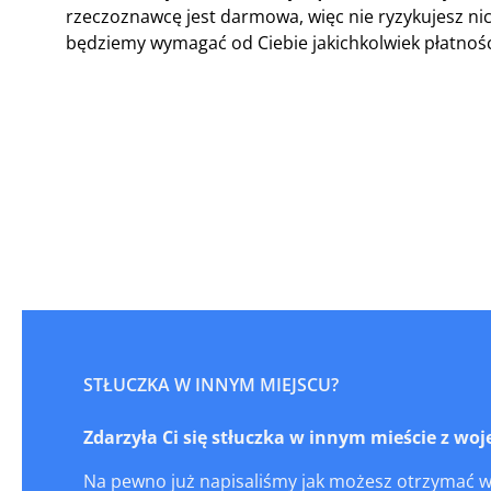
rzeczoznawcę jest darmowa, więc nie ryzykujesz n
będziemy wymagać od Ciebie jakichkolwiek płatnośc
STŁUCZKA W INNYM MIEJSCU?
Zdarzyła Ci się stłuczka w innym mieście z wo
Na pewno już napisaliśmy jak możesz otrzymać 