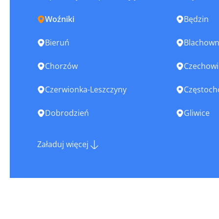
Woźniki
Będzin
Bieruń
Blachown
Chorzów
Czechowi
Czerwionka-Leszczyny
Częstoc
Dobrodzień
Gliwice
Imielin
Jastrząb
Załaduj więcej
Jaworzno
Kalety
Kłobuck
Knurów
Koziegłowy
Krzanowi