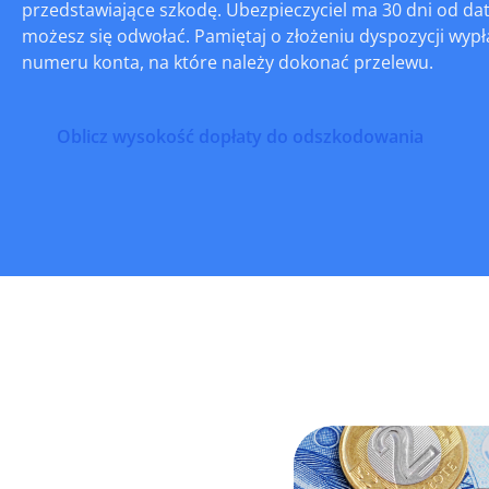
przedstawiające szkodę. Ubezpieczyciel ma 30 dni od da
możesz się odwołać. Pamiętaj o złożeniu dyspozycji wypł
numeru konta, na które należy dokonać przelewu.
Oblicz wysokość dopłaty do odszkodowania