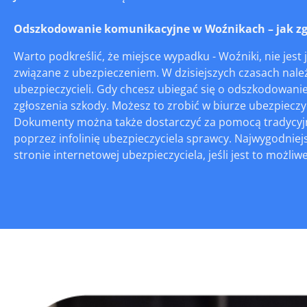
Odszkodowanie komunikacyjne w Woźnikach – jak zgło
Warto podkreślić, że miejsce wypadku - Woźniki, nie jes
związane z ubezpieczeniem. W dzisiejszych czasach należy
ubezpieczycieli. Gdy chcesz ubiegać się o odszkodowan
zgłoszenia szkody. Możesz to zrobić w biurze ubezpiecz
Dokumenty można także dostarczyć za pomocą tradycyjne
poprzez infolinię ubezpieczyciela sprawcy. Najwygodniej
stronie internetowej ubezpieczyciela, jeśli jest to możliwe