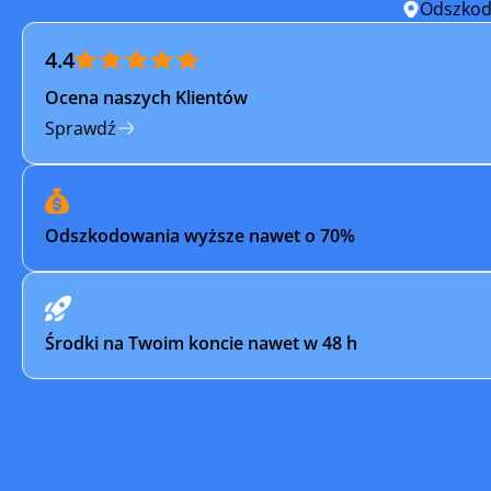
Sośnicowice
Strumień
Odszkod
4.4
Szczyrk
Świętoch
Ocena naszych Klientów
Toszek
Tychy
Sprawdź
Ustroń
Wilamowi
Włodowice
Wodzisła
Odszkodowania wyższe nawet o 70%
Wojkowice
Zabrze
Żarki
Żory
Środki na Twoim koncie nawet w 48 h