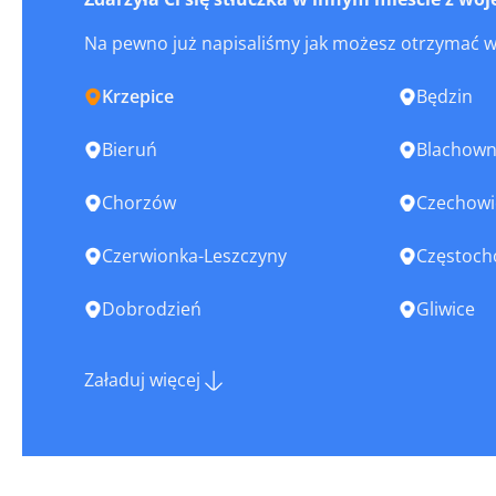
Na pewno już napisaliśmy jak możesz otrzymać 
Krzepice
Będzin
Bieruń
Blachown
Chorzów
Czechowi
Czerwionka-Leszczyny
Częstoc
Dobrodzień
Gliwice
Imielin
Jastrząb
Załaduj więcej
Jaworzno
Kalety
Kłobuck
Knurów