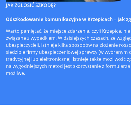
JAK ZGŁOSIĆ SZKODĘ?
Odszkodowanie komunikacyjne w Krzepicach – jak zgło
Warto pamiętać, że miejsce zdarzenia, czyli Krzepice, ni
związane z wypadkiem. W dzisiejszych czasach, ze względ
ubezpieczycieli, istnieje kilka sposobów na złożenie ros
siedzibie firmy ubezpieczeniowej sprawcy (w wybranym o
tradycyjnej lub elektronicznej. Istnieje także możliwość 
najwygodniejszych metod jest skorzystanie z formularza d
możliwe.