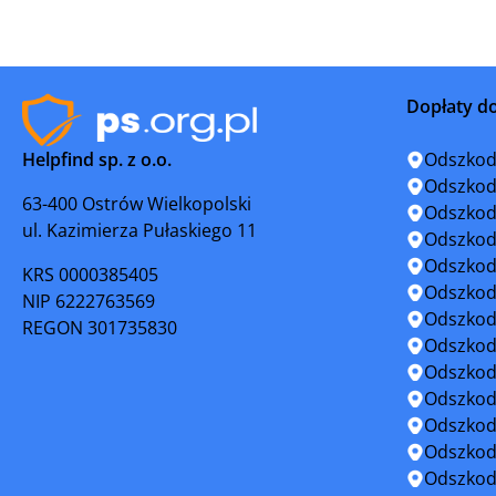
Koziegłowy
Krzanowi
Lędziny
Lubliniec
Dopłaty d
Łazy
Miasteczk
Helpfind sp. z o.o.
Odszkod
Mysłowice
Myszków
Odszkod
63-400 Ostrów Wielkopolski
Odszkod
ul. Kazimierza Pułaskiego 11
Orzesze
Piekary Ś
Odszkod
Odszkod
KRS 0000385405
Poręba
Pszczyna
Odszkod
NIP 6222763569
Odszkod
REGON 301735830
Pyskowice
Racibórz
Odszkod
Odszkod
Radzionków
Ruda Ślą
Odszkod
Odszkod
Rydułtowy
Siemianow
Odszkod
Odszkod