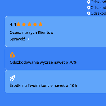
Skoczów
Sosnowie
Odszkod
Odszkod
Strumień
Szczekoc
Odszkod
4.4
Świętochłowice
Tarnowsk
Ocena naszych Klientów
Tychy
Ujazd
Sprawdź
Wilamowice
Wisła
Wodzisław
Wodzisław
Odszkodowania wyższe nawet o 70%
Woźniki
Zabrze
Żarki
Żory
Środki na Twoim koncie nawet w 48 h