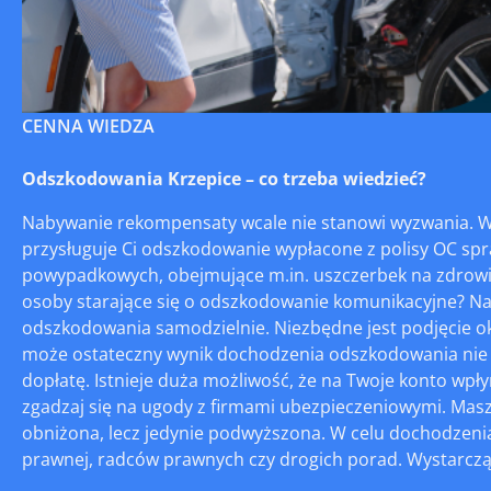
CENNA WIEDZA
Odszkodowania Krzepice – co trzeba wiedzieć?
Nabywanie rekompensaty wcale nie stanowi wyzwania. 
przysługuje Ci odszkodowanie wypłacone z polisy OC sp
powypadkowych, obejmujące m.in. uszczerbek na zdrowiu, 
osoby starające się o odszkodowanie komunikacyjne? Najw
odszkodowania samodzielnie. Niezbędne jest podjęcie okr
może ostateczny wynik dochodzenia odszkodowania nie bę
dopłatę. Istnieje duża możliwość, że na Twoje konto wp
zgadzaj się na ugody z firmami ubezpieczeniowymi. Mas
obniżona, lecz jedynie podwyższona. W celu dochodzeni
prawnej, radców prawnych czy drogich porad. Wystarczą C