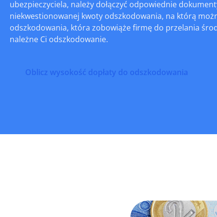
ubezpieczyciela, należy dołączyć odpowiednie dokumenty
niekwestionowanej kwoty odszkodowania, na którą można 
odszkodowania, która zobowiąże firmę do przelania środ
należne Ci odszkodowanie.
Oblicz wysokość dopłaty do odszkodowania