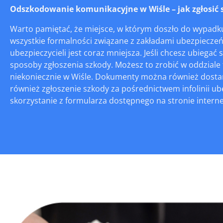
Odszkodowanie komunikacyjne w Wiśle – jak zgłosić s
Warto pamiętać, że miejsce, w którym doszło do wypadku
wszystkie formalności związane z zakładami ubezpieczeń
ubezpieczycieli jest coraz mniejsza. Jeśli chcesz ubie
sposoby zgłoszenia szkody. Możesz to zrobić w oddzial
niekoniecznie w Wiśle. Dokumenty można również dostarc
również zgłoszenie szkody za pośrednictwem infolinii u
skorzystanie z formularza dostępnego na stronie internet