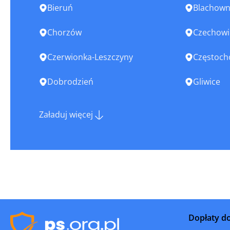
Bieruń
Blachown
Chorzów
Czechowi
Czerwionka-Leszczyny
Częstoc
Dobrodzień
Gliwice
Imielin
Jastrząb
Załaduj więcej
Jaworzno
Kalety
Kłobuck
Knurów
Koziegłowy
Krzanowi
Kuźnia Raciborska
Lędziny
Dopłaty d
Łaziska Górne
Łazy