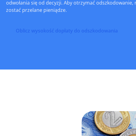
odwołania się od decyzji. Aby otrzymać odszkodowanie, 
zostać przelane pieniądze.
Oblicz wysokość dopłaty do odszkodowania