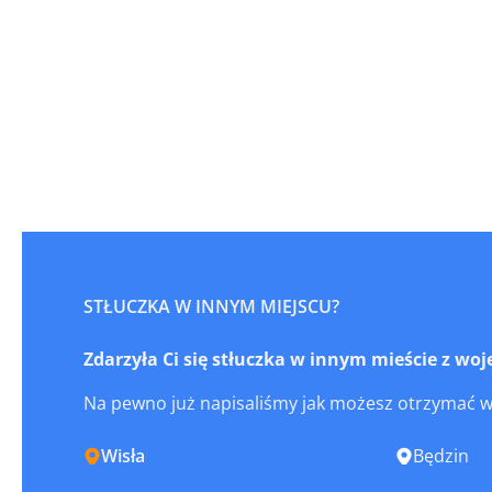
STŁUCZKA W INNYM MIEJSCU?
Zdarzyła Ci się stłuczka w innym mieście z wo
Na pewno już napisaliśmy jak możesz otrzymać 
Wisła
Będzin